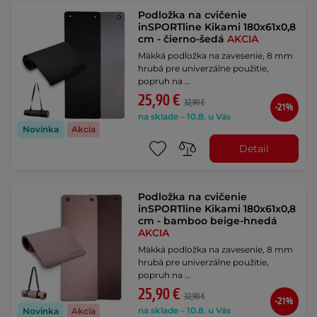
Podložka na cvičenie
inSPORTline Kikami 180x61x0,8
cm - čierno-šedá
AKCIA
Mäkká podložka na zavesenie, 8 mm
hrubá pre univerzálne použitie,
popruh na …
25,90 €
32,90 €
-21%
na sklade – 10.8. u Vás
Novinka
Akcia
Detail
Podložka na cvičenie
inSPORTline Kikami 180x61x0,8
cm - bamboo beige-hnedá
AKCIA
Mäkká podložka na zavesenie, 8 mm
hrubá pre univerzálne použitie,
popruh na …
25,90 €
32,90 €
-21%
na sklade – 10.8. u Vás
Novinka
Akcia