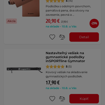
5
(15)
Podložka s odolným povrchom,
pamäťová pena, dva otvory na
zavesenie, pevná a …
20,90 €
Akcia
27,90 €
-25%
na sklade – 10.8. u Vás
Detail
Nastaviteľný vešiak na
gymnastické podložky
inSPORTline Gymnator
5
(5)
Kovový vešiak na skladovanie
gymnastických podložiek.
17,90 €
na sklade – 10.8. u Vás
Kúpiť