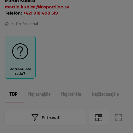
Martin Kubica
martin.kubica@insportline.sk
Telefón:
+421 918 408 519
Professional
Potrebujete
radu?
TOP
Najlacnejšie
Najdrahšie
Najžiadanejšie
N
Filtrovať