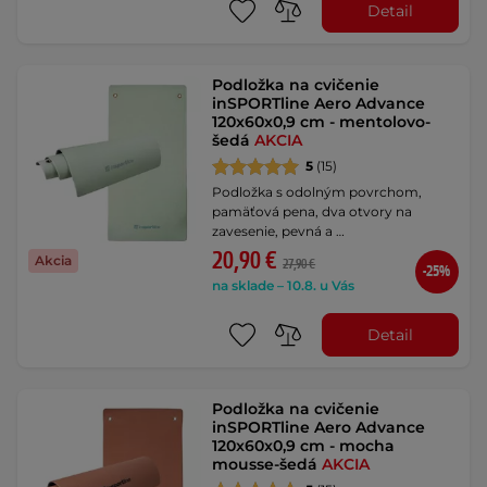
Detail
Podložka na cvičenie
inSPORTline Aero Advance
120x60x0,9 cm - mentolovo-
šedá
AKCIA
5
(15)
Podložka s odolným povrchom,
pamäťová pena, dva otvory na
zavesenie, pevná a …
20,90 €
Akcia
27,90 €
-25%
na sklade – 10.8. u Vás
Detail
Podložka na cvičenie
inSPORTline Aero Advance
120x60x0,9 cm - mocha
mousse-šedá
AKCIA