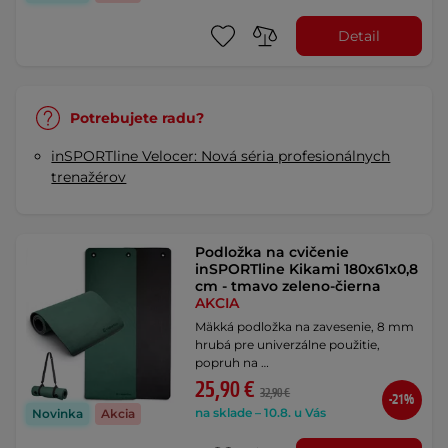
Detail
Potrebujete radu?
inSPORTline Velocer: Nová séria profesionálnych
trenažérov
Podložka na cvičenie
inSPORTline Kikami 180x61x0,8
cm - tmavo zeleno-čierna
AKCIA
Mäkká podložka na zavesenie, 8 mm
hrubá pre univerzálne použitie,
popruh na …
25,90 €
32,90 €
-21%
na sklade – 10.8. u Vás
Novinka
Akcia