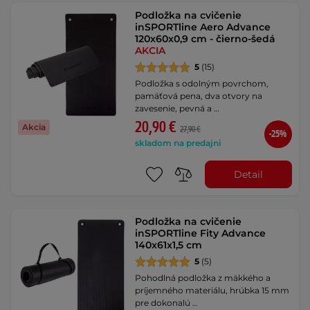
Podložka na cvičenie
inSPORTline Aero Advance
120x60x0,9 cm - čierno-šedá
AKCIA
5
(15)
Podložka s odolným povrchom,
pamäťová pena, dva otvory na
zavesenie, pevná a …
20,90 €
Akcia
27,90 €
-25%
skladom na predajni
Detail
Podložka na cvičenie
inSPORTline Fity Advance
140x61x1,5 cm
5
(5)
Pohodlná podložka z mäkkého a
príjemného materiálu, hrúbka 15 mm
pre dokonalú …