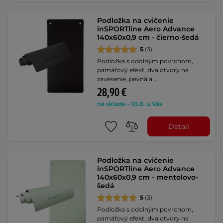
Podložka na cvičenie
inSPORTline Aero Advance
140x60x0,9 cm - čierno-šedá
5
(3)
Podložka s odolným povrchom,
pamäťový efekt, dva otvory na
zavesenie, pevná a …
28,90 €
na sklade – 10.8. u Vás
Detail
Podložka na cvičenie
inSPORTline Aero Advance
140x60x0,9 cm - mentolovo-
šedá
5
(3)
Podložka s odolným povrchom,
pamäťový efekt, dva otvory na