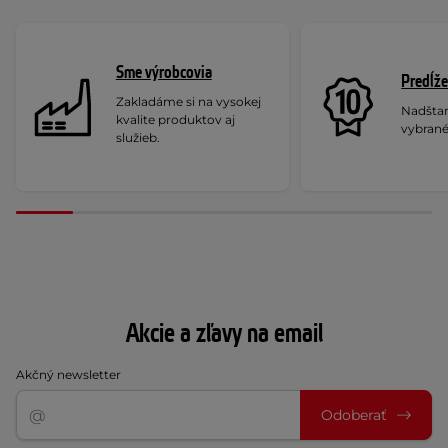
Sme výrobcovia
Predĺže
Zakladáme si na vysokej
Nadšta
kvalite produktov aj
vybrané
služieb.
Akcie a zľavy na email
Akčný newsletter
Odoberať