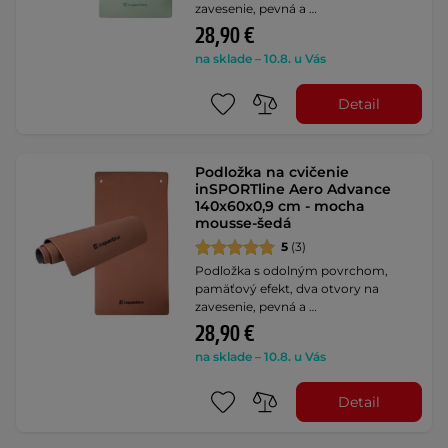
zavesenie, pevná a …
28,90 €
na sklade – 10.8. u Vás
Detail
Podložka na cvičenie
inSPORTline Aero Advance
140x60x0,9 cm - mocha
mousse-šedá
5
(3)
Podložka s odolným povrchom,
pamäťový efekt, dva otvory na
zavesenie, pevná a …
28,90 €
na sklade – 10.8. u Vás
Detail