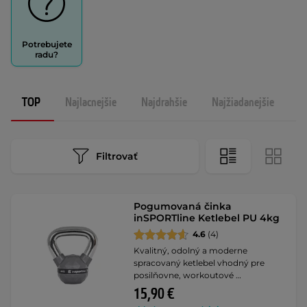
Potrebujete
radu?
TOP
Najlacnejšie
Najdrahšie
Najžiadanejšie
N
Filtrovať
Pogumovaná činka
inSPORTline Ketlebel PU 4kg
4.6
(4)
Kvalitný, odolný a moderne
spracovaný ketlebel vhodný pre
posilňovne, workoutové …
15,90 €