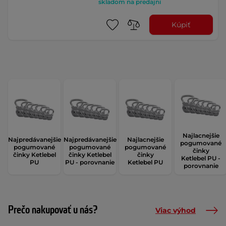
skladom na predajni
Kúpiť
Najlacnejšie
Najpredávanejšie
Najpredávanejšie
Najlacnejšie
pogumované
pogumované
pogumované
pogumované
činky
činky Ketlebel
činky Ketlebel
činky
Ketlebel PU -
PU
PU - porovnanie
Ketlebel PU
porovnanie
Prečo nakupovať u nás?
Viac výhod