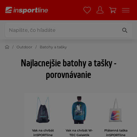
Outdoor
Batohy a tašky
Najlacnejšie batohy a tašky -
porovnávanie
Vak na chrbát
Vak na chrbát W-
Plátenná taška
inSPORTline
TEC Galaktik
inSPORTline