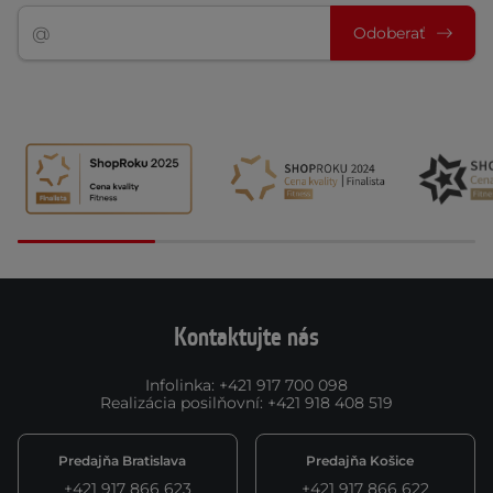
Odoberať
Kontaktujte nás
Infolinka
:
+421 917 700 098
Realizácia posilňovní
:
+421 918 408 519
Predajňa Bratislava
Predajňa Košice
+421 917 866 623
+421 917 866 622