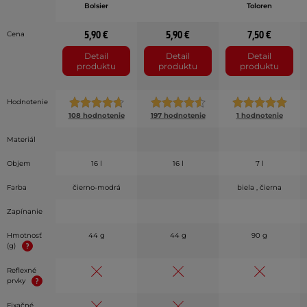
Bolsier
Toloren
5,90 €
5,90 €
7,50 €
Cena
Detail
Detail
Detail
produktu
produktu
produktu
Hodnotenie
108 hodnotenie
197 hodnotenie
1 hodnotenie
Materiál
Objem
16 l
16 l
7 l
Farba
čierno-modrá
biela , čierna
Zapínanie
Hmotnosť
44 g
44 g
90 g
(g)
Reflexné
prvky
Fixačné