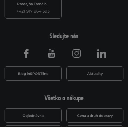
Predajňa Trenčín
+421 917 864 593
Sledujte nás
Facebook
Youtube
Instagram
LinkedIn
Blog inSPORTline
Aktuality
Všetko o nákupe
Objednávka
Cena a druh dopravy