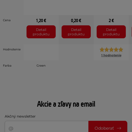
1,20 €
0,20 €
2 €
Cena
Detail
Detail
Detail
produktu
produktu
produktu
Hodnotenie
1 hodnotenie
Farba
Green
Akcie a zľavy na email
Akčný newsletter
Odoberať