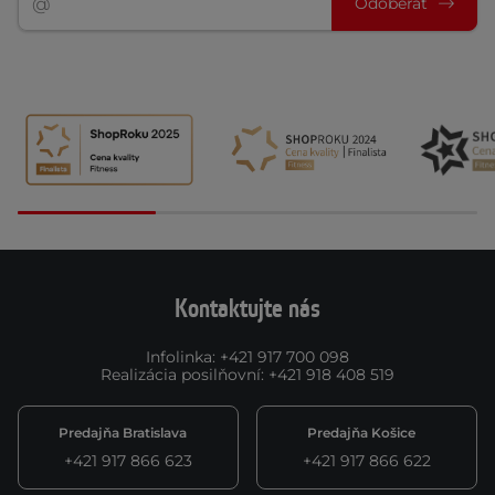
Odoberať
Kontaktujte nás
Infolinka
:
+421 917 700 098
Realizácia posilňovní
:
+421 918 408 519
Predajňa Bratislava
Predajňa Košice
+421 917 866 623
+421 917 866 622