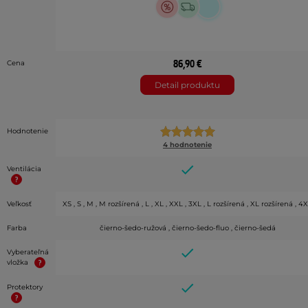
86,90 €
Cena
Detail produktu
Hodnotenie
4 hodnotenie
Ventilácia
Veľkosť
XS , S , M , M rozšírená , L , XL , XXL , 3XL , L rozšírená , XL rozšírená , 4
Farba
čierno-šedo-ružová , čierno-šedo-fluo , čierno-šedá
Vyberateľná
vložka
Protektory