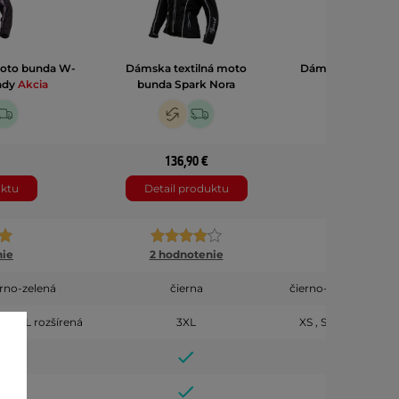
oto bunda W-
Dámska textilná moto
Dámska moto bu
ady
Akcia
bunda Spark Nora
Ak
136,90 €
126
uktu
Detail produktu
Detail 
nie
2 hodnotenie
9 hod
erno-zelená
čierna
čierno-šedo-červená
rená , L rozšírená
3XL
XS , S , M , L rozšíre