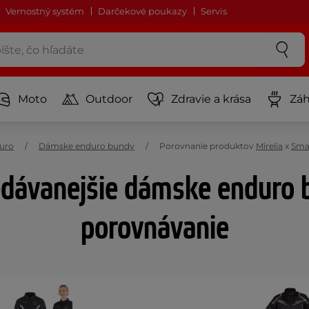
Vernostný systém
Darčekové poukazy
Servis
Moto
Outdoor
Zdravie a krása
Záh
uro
Dámske enduro bundy
Porovnanie produktov
Mirelia
x
Sma
dávanejšie dámske enduro 
porovnávanie