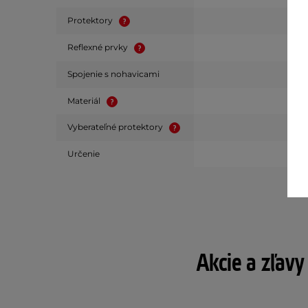
Protektory
Reflexné prvky
Spojenie s nohavicami
Materiál
Vyberateľné protektory
Určenie
Akcie a zľavy