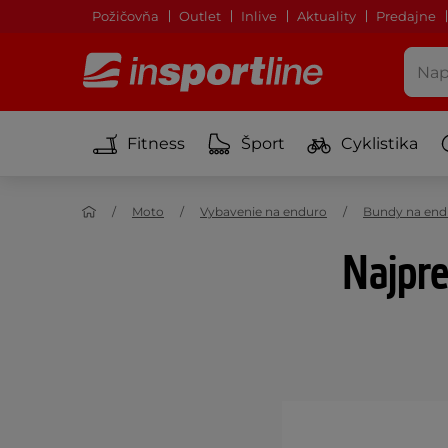
Požičovňa
Outlet
Inlive
Aktuality
Predajne
Fitness
Šport
Cyklistika
Moto
Vybavenie na enduro
Bundy na end
Najpre