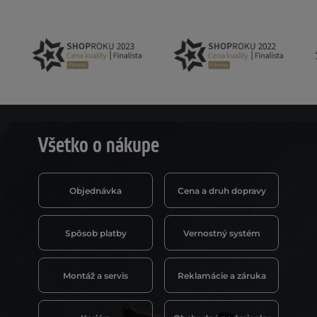
Všetko o nákupe
Objednávka
Cena a druh dopravy
Spôsob platby
Vernostný systém
Montáž a servis
Reklamácie a záruka