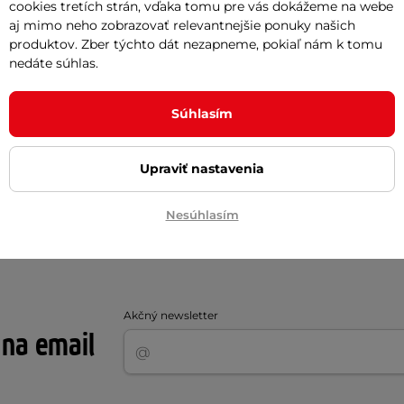
cookies tretích strán, vďaka tomu pre vás dokážeme na webe
aj mimo neho zobrazovať relevantnejšie ponuky našich
produktov. Zber týchto dát nezapneme, pokiaľ nám k tomu
nedáte súhlas.
Súhlasím
Polyester , Maxdura®
Polyeste
Upraviť nastavenia
dámske
dámske
Nesúhlasím
Akčný newsletter
 na email