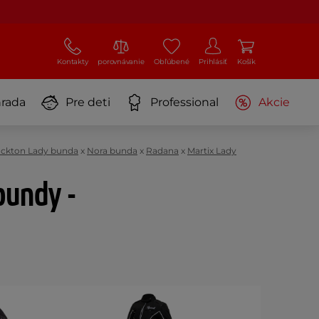
Kontakty
porovnávanie
Obľúbené
Prihlásiť
Košík
rada
Pre deti
Professional
Akcie
ckton Lady bunda
x
Nora bunda
x
Radana
x
Martix Lady
bundy -