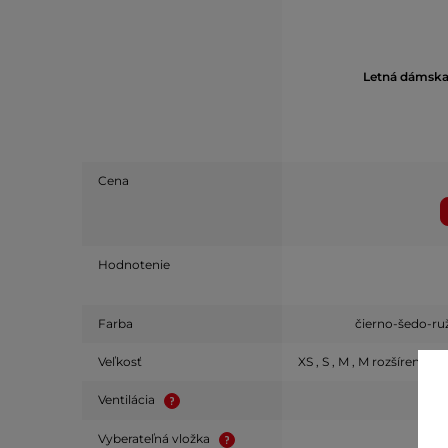
Letná dámska
Cena
Hodnotenie
Farba
čierno-šedo-ruž
Veľkosť
XS , S , M , M rozšírená , L
Ventilácia
Vyberateľná vložka