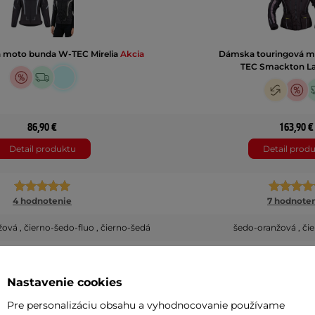
 moto bunda W-TEC Mirelia
Akcia
Dámska touringová m
TEC Smackton L
86,90 €
163,90 €
Detail produktu
Detail prod
4 hodnotenie
7 hodnote
ová , čierno-šedo-fluo , čierno-šedá
šedo-oranžová , či
 , XL , XXL , 3XL , L rozšírená , XL rozšírená , 4XL
XS , S , XL , XXL , M rozší
Nastavenie cookies
Pre personalizáciu obsahu a vyhodnocovanie používame