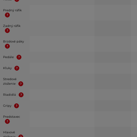
Predný ráfik
Zadný ráfik
Brzdové páky
Pedále
Kľuky
Stredové
zloženie
Riadidlá
Gripy
Predstavec
Hlavové
zloženie