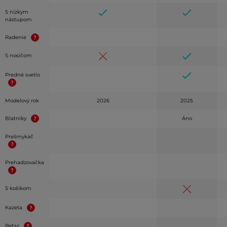
S nízkym
nástupom
Radenie
S nosičom
Predné svetlo
Modelový rok
2026
2025
Blatníky
Áno
Prešmykač
Prehadzovačka
S košíkom
Kazeta
Reťaz