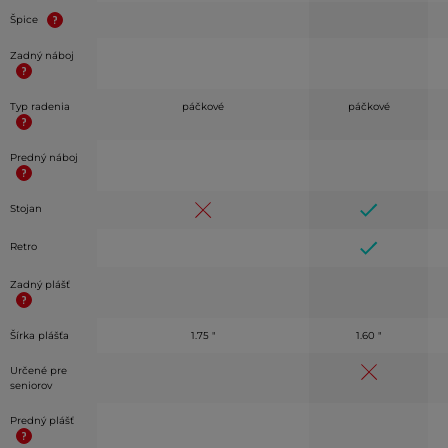
Špice
Zadný náboj
Typ radenia
páčkové
páčkové
Predný náboj
Stojan
Retro
Zadný plášť
Šírka plášťa
1.75 "
1.60 "
Určené pre
seniorov
Predný plášť