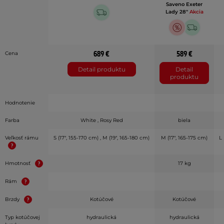
Saveno Exeter
Lady 28"
Akcia
689 €
589 €
Cena
Detail produktu
Detail
produktu
Hodnotenie
Farba
White , Rosy Red
biela
Veľkosť rámu
S (17", 155-170 cm) , M (19", 165-180 cm)
M (17", 165-175 cm)
L 
Hmotnosť
17 kg
Rám
Brzdy
Kotúčové
Kotúčové
Typ kotúčovej
hydraulická
hydraulická