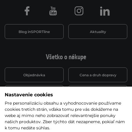
Facebook
Youtube
Instagram
LinkedIn
Blog inSPORTline
Aktuality
Všetko o nákupe
Objednávka
Cena a druh dopravy
Spôsob platby
Vernostný systém
Nastavenie cookies
Pre personalizáciu obsahu a vyhodnocovanie používame
cookies tretích strán, vďaka tomu pre vás dokážeme na
Montáž a servis
Reklamácie a záruka
webe aj mimo neho zobrazovať relevantnejšie ponuky
našich produktov. Zber týchto dát nezapneme, pokiaľ nám
k tomu nedáte súhlas.
Kariéra
Obchodné podmienky