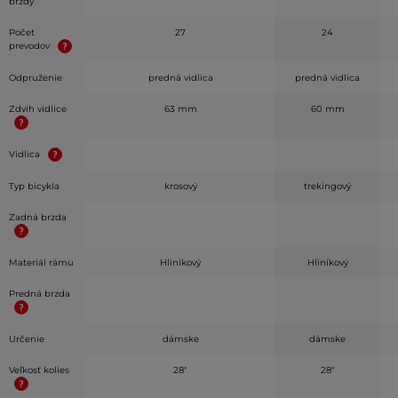
brzdy
Počet
27
24
prevodov
Odpruženie
predná vidlica
predná vidlica
Zdvih vidlice
63 mm
60 mm
Vidlica
Typ bicykla
krosový
trekingový
Zadná brzda
Materiál rámu
Hliníkový
Hliníkový
Predná brzda
Určenie
dámske
dámske
Veľkosť kolies
28"
28"