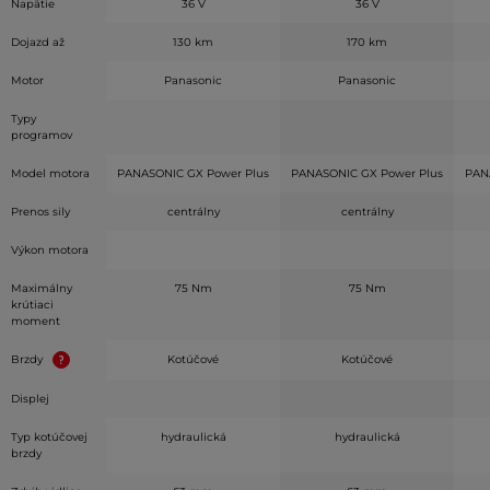
Napätie
36 V
36 V
Dojazd až
130 km
170 km
Motor
Panasonic
Panasonic
Typy
programov
Model motora
PANASONIC GX Power Plus
PANASONIC GX Power Plus
PAN
Prenos sily
centrálny
centrálny
Výkon motora
Maximálny
75 Nm
75 Nm
krútiaci
moment
Brzdy
Kotúčové
Kotúčové
Displej
Typ kotúčovej
hydraulická
hydraulická
brzdy