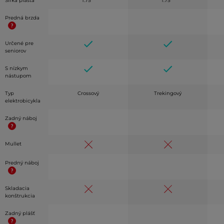
Šírka plášťa
1.75 "
1.75 "
Predná brzda
Určené pre
seniorov
S nízkym
nástupom
Typ
Crossový
Trekingový
elektrobicykla
Zadný náboj
Mullet
Predný náboj
Skladacia
konštrukcia
Zadný plášť