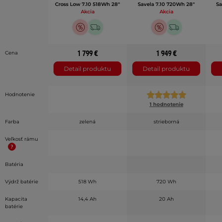
Cross Low 7.10 518Wh 28"
Savela 7.10 720Wh 28"
Sa
Akcia
Akcia
1 799 €
1 949 €
Cena
Detail produktu
Detail produktu
Hodnotenie
1 hodnotenie
Farba
zelená
strieborná
Veľkosť rámu
Batéria
Výdrž batérie
518 Wh
720 Wh
Kapacita
14,4 Ah
20 Ah
batérie