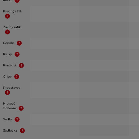
Reťaz
Predný ráfik
Zadný ráfik
Pedále
Kľuky
Riadidlá
Gripy
Predstavec
Hlavové
zloženie
Sedlo
Sedlovka