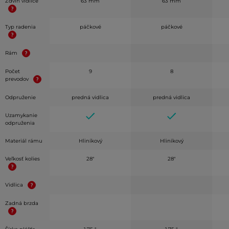
Zdvih vidlice
63 mm
63 mm
Typ radenia
páčkové
páčkové
Rám
Počet
9
8
prevodov
Odpruženie
predná vidlica
predná vidlica
Uzamykanie
odpruženia
Materiál rámu
Hliníkový
Hliníkový
Veľkosť kolies
28"
28"
Vidlica
Zadná brzda