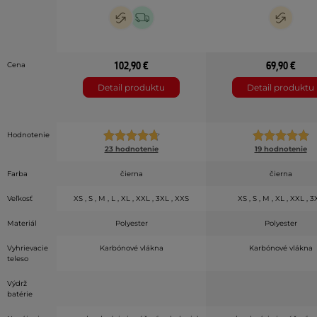
102,90 €
69,90 €
Cena
Detail produktu
Detail produktu
Hodnotenie
23 hodnotenie
19 hodnotenie
Farba
čierna
čierna
Veľkosť
XS , S , M , L , XL , XXL , 3XL , XXS
XS , S , M , XL , XXL , 
Materiál
Polyester
Polyester
Vyhrievacie
Karbónové vlákna
Karbónové vlákna
teleso
Výdrž
batérie