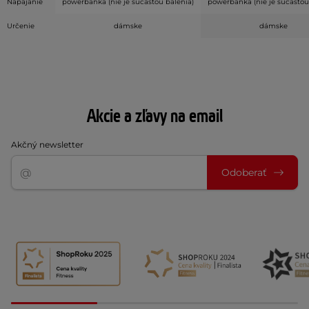
Napájanie
powerbanka (nie je súčasťou balenia)
powerbanka (nie je súčasťou
Určenie
dámske
dámske
Akcie a zľavy na email
Akčný newsletter
Odoberať