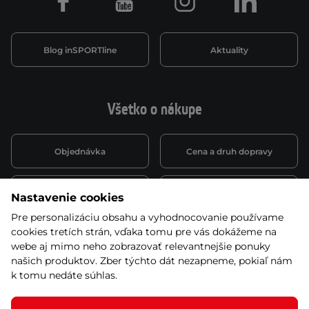
Facebook
Youtube
Instagram
LinkedIn
Blog inSPORTline
Aktuality
Všetko o nákupe
Objednávka
Cena a druh dopravy
Spôsob platby
Vernostný systém
Nastavenie cookies
Pre personalizáciu obsahu a vyhodnocovanie používame
cookies tretích strán, vďaka tomu pre vás dokážeme na
Montáž a servis
Reklamácie a záruka
webe aj mimo neho zobrazovať relevantnejšie ponuky
našich produktov. Zber týchto dát nezapneme, pokiaľ nám
k tomu nedáte súhlas.
Kariéra
Obchodné podmienky