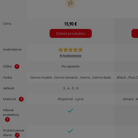
15,90 €
Cena
Detail produktu
Hodnotenie
9 hodnotenie
Dĺžka
Po zápästie
Farba
čierno-modrá , čierno-červená , čierna , čierno-šedá
Black , Fluo 
Veľkosť
3 , 4 , 5 , 6
Materiál
Polyamid , Lycra
Amara , N
Kĺbové
protektory
Protišmykové
dlane