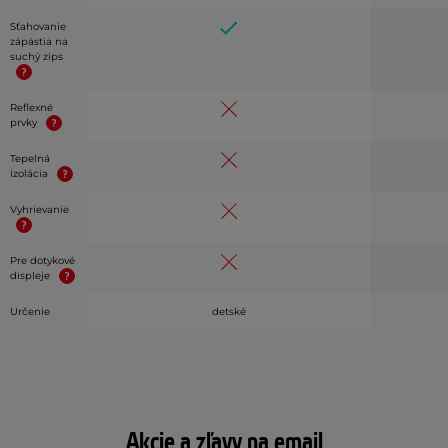
Sťahovanie
zápästia na
suchý zips
Reflexné
prvky
Tepelná
izolácia
Vyhrievanie
Pre dotykové
displeje
Určenie
detské
Akcie a zľavy na email