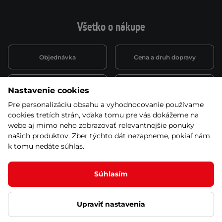
Všetko o nákupe
Objednávka
Cena a druh dopravy
Spôsob platby
Vernostný systém
Nastavenie cookies
Pre personalizáciu obsahu a vyhodnocovanie používame
cookies tretích strán, vďaka tomu pre vás dokážeme na
Montáž a servis
Reklamácie a záruka
webe aj mimo neho zobrazovať relevantnejšie ponuky
našich produktov. Zber týchto dát nezapneme, pokiaľ nám
k tomu nedáte súhlas.
Kariéra
Obchodné podmienky
Súhlasím
Upraviť nastavenia
© 2026 Stores inSPORTline SK, s.r.o. Všetky práva vyhradené
Ochrana osobných údajov
Nastavenie cookies