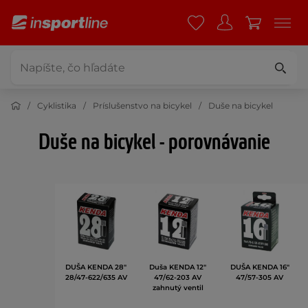
Cyklistika
Príslušenstvo na bicykel
Duše na bicykel
Duše na bicykel - porovnávanie
DUŠA KENDA 28"
Duša KENDA 12"
DUŠA KENDA 16"
28/47-622/635 AV
47/62-203 AV
47/57-305 AV
zahnutý ventil