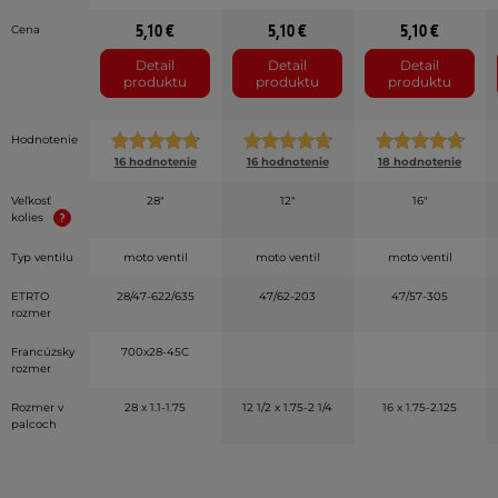
5,10 €
5,10 €
5,10 €
Cena
Detail
Detail
Detail
produktu
produktu
produktu
Hodnotenie
16 hodnotenie
16 hodnotenie
18 hodnotenie
Veľkosť
28"
12"
16"
kolies
Typ ventilu
moto ventil
moto ventil
moto ventil
ETRTO
28/47-622/635
47/62-203
47/57-305
rozmer
Francúzsky
700x28-45C
rozmer
Rozmer v
28 x 1.1-1.75
12 1/2 x 1.75-2 1/4
16 x 1.75-2.125
palcoch