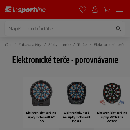
Šport
Zábava a Hry
Šípky a terče
Terče
Elektronické terče
Elektronické terče - porovnávanie
Elektronický terč na
Elektronický terč
Elektronický terč na
šípky Echowell AC
na šípky Echowell
šípky WORKER
100
DC 88
WJ200