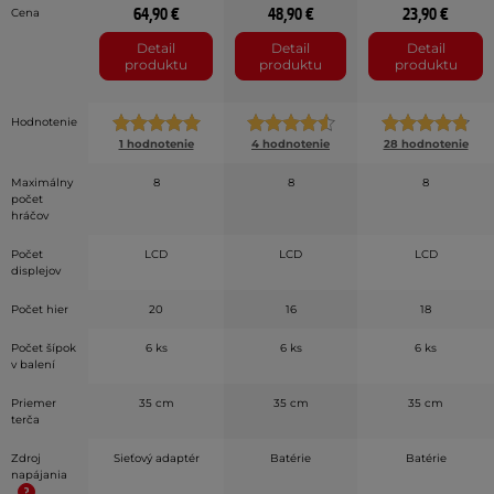
64,90 €
48,90 €
23,90 €
Cena
Detail
Detail
Detail
produktu
produktu
produktu
Hodnotenie
1 hodnotenie
4 hodnotenie
28 hodnotenie
Maximálny
8
8
8
počet
hráčov
Počet
LCD
LCD
LCD
displejov
Počet hier
20
16
18
Počet šípok
6 ks
6 ks
6 ks
v balení
Priemer
35 cm
35 cm
35 cm
terča
Zdroj
Sieťový adaptér
Batérie
Batérie
napájania