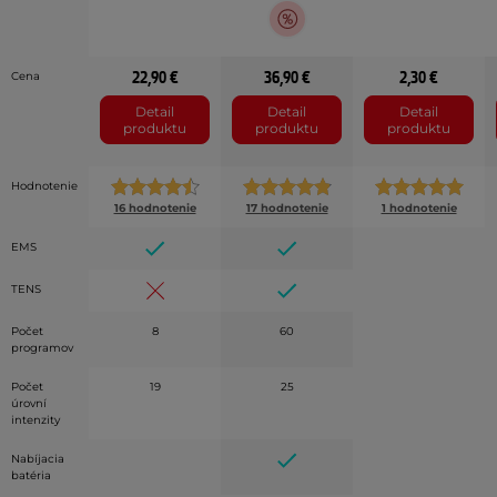
22,90 €
36,90 €
2,30 €
Cena
Detail
Detail
Detail
produktu
produktu
produktu
Hodnotenie
16 hodnotenie
17 hodnotenie
1 hodnotenie
EMS
TENS
Počet
8
60
programov
Počet
19
25
úrovní
intenzity
Nabíjacia
batéria