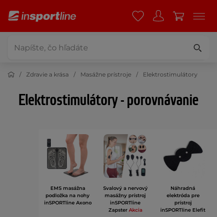
Zdravie a krása
Masážne prístroje
Elektrostimulátory
Elektrostimulátory - porovnávanie
EMS masážna
Svalový a nervový
Náhradná
podložka na nohy
masážny prístroj
elektróda pre
inSPORTline Axono
inSPORTline
prístroj
Zapster
Akcia
inSPORTline Elefit