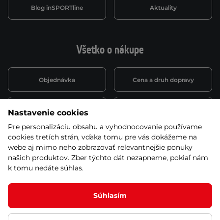
Blog inSPORTline
Aktuality
Všetko o nákupe
Objednávka
Cena a druh dopravy
Spôsob platby
Vernostný systém
Nastavenie cookies
Pre personalizáciu obsahu a vyhodnocovanie používame
cookies tretích strán, vďaka tomu pre vás dokážeme na
Montáž a servis
Reklamácie a záruka
webe aj mimo neho zobrazovať relevantnejšie ponuky
našich produktov. Zber týchto dát nezapneme, pokiaľ nám
k tomu nedáte súhlas.
Kariéra
Obchodné podmienky
Súhlasím