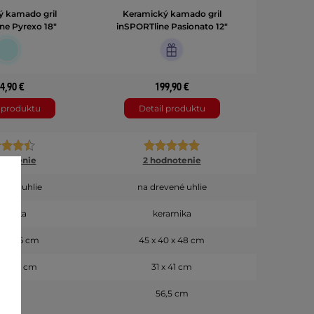
 kamado gril
Keramický kamado gril
ne Pyrexo 18"
inSPORTline Pasionato 12"
4,90 €
199,90 €
l produktu
Detail produktu
dnotenie
2 hodnotenie
vené uhlie
na drevené uhlie
ramika
keramika
60 x 56 cm
45 x 40 x 48 cm
x 60,5 cm
31 x 41 cm
05 cm
56,5 cm