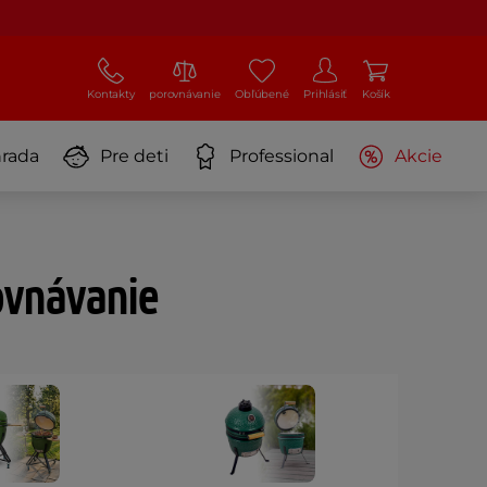
Kontakty
porovnávanie
Obľúbené
Prihlásiť
Košík
rada
Pre deti
Professional
Akcie
ovnávanie