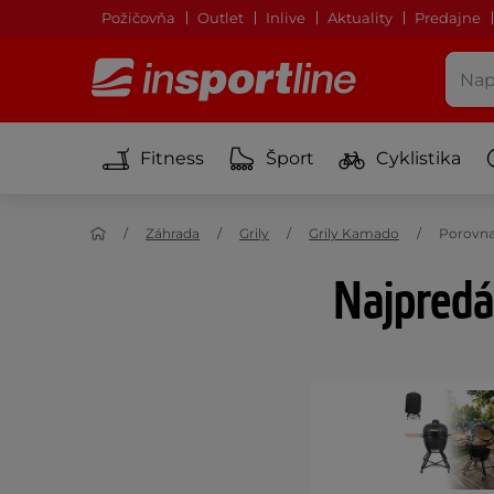
Požičovňa
Outlet
Inlive
Aktuality
Predajne
Fitness
Šport
Cyklistika
Záhrada
Grily
Grily Kamado
Porovna
Najpredá