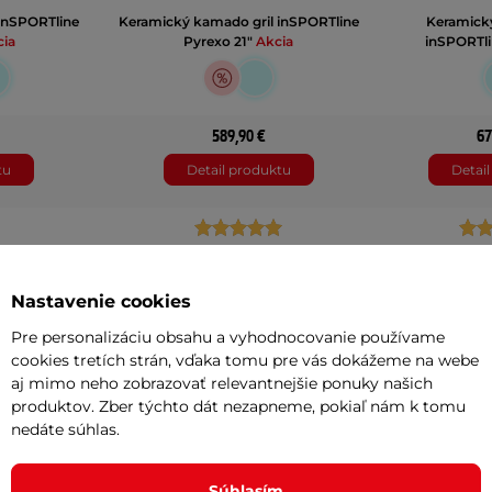
inSPORTline
Keramický kamado gril inSPORTline
Keramický
ia
Pyrexo 21"
Akcia
inSPORTli
589,90 €
67
tu
Detail produktu
Detai
1 hodnotenie
2 ho
ie
na drevené uhlie
na dre
Nastavenie cookies
keramika
ke
Pre personalizáciu obsahu a vyhodnocovanie používame
cookies tretích strán, vďaka tomu pre vás dokážeme na webe
cm
80 x 70 x 64 cm
70 x 
aj mimo neho zobrazovať relevantnejšie ponuky našich
produktov. Zber týchto dát nezapneme, pokiaľ nám k tomu
53,5 x 72,7 cm
44,5 
nedáte súhlas.
125 cm
1
Súhlasím