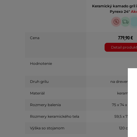
Keramický kamado gril 
Pyrexo 24"
Akc
779,90 €
Cena
Detail produk
Hodnotenie
Druh grilu
na drevené uhl
Materiál
keramika
Rozmery balenia
75 x 74 x 67 
Rozmery keramického tela
59,5 x 73 cm
Výška so stojanom
120 cm