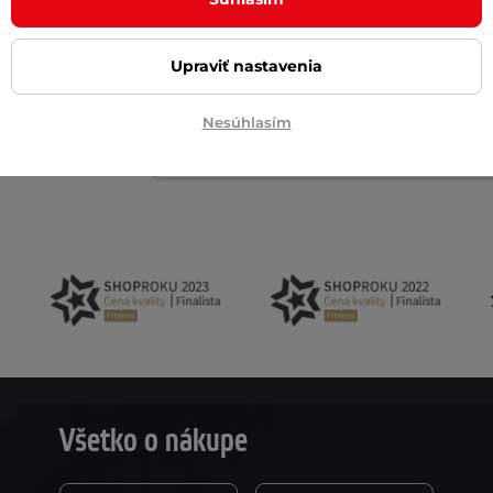
Upraviť nastavenia
Akčný newsletter
Nesúhlasím
 na email
Všetko o nákupe