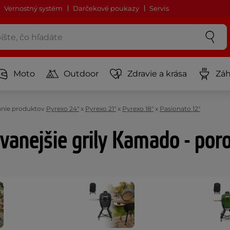
Vernostný systém
Darčekové poukazy
Servis
Moto
Outdoor
Zdravie a krása
Záh
nie produktov
Pyrexo 24"
x
Pyrexo 21"
x
Pyrexo 18"
x
Pasionato 12"
vanejšie grily Kamado - por