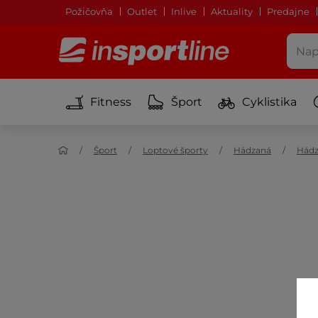
Požičovňa
Outlet
Inlive
Aktuality
Predajne
Fitness
Šport
Cyklistika
Šport
Loptové športy
Hádzaná
Hádz