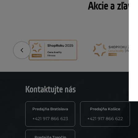
Akcie a zľavy
Predchádzajúci
Kontaktujte nás
Predajňa Bratislava
Predajňa Košice
+421 917 866 623
+421 917 866 622
Predajňa Trenčín