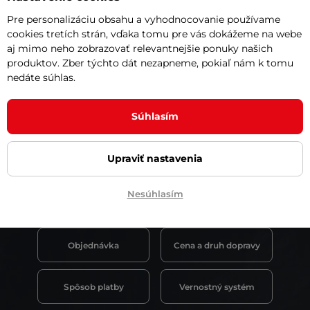
 na email
Pre personalizáciu obsahu a vyhodnocovanie používame
cookies tretích strán, vďaka tomu pre vás dokážeme na webe
aj mimo neho zobrazovať relevantnejšie ponuky našich
produktov. Zber týchto dát nezapneme, pokiaľ nám k tomu
nedáte súhlas.
Súhlasím
Upraviť nastavenia
Nesúhlasím
Všetko o nákupe
Objednávka
Cena a druh dopravy
Spôsob platby
Vernostný systém