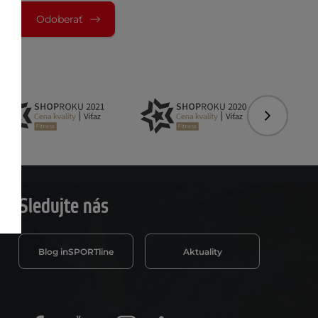
Odoberať
Nasledujú
Sledujte nás
Blog inSPORTline
Aktuality