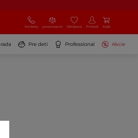
Kontakty
porovnávanie
Obľúbené
Prihlásiť
Košík
rada
Pre deti
Professional
Akcie