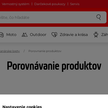
Vernostný systém
Darčekové poukazy
Servis
Moto
Outdoor
Zdravie a krása
Záh
anárske lopty
Porovnanie produktov
Porovnávanie produktov
Akčný newsletter
Nastavenie cookies