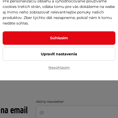
Pre personalizáciu obsahu a vyhodnocovanie používame
cookies tretích strán, vďaka tomu pre vás dokážeme na webe
aj mimo neho zobrazovať relevantnejšie ponuky našich
produktov. Zber týchto dát nezapneme, pokiaľ nám k tomu
nedáte súhlas.
Súhlasím
Upraviť nastavenia
Nesúhlasím
lakeť
lakeť
Akčný newsletter
 na email