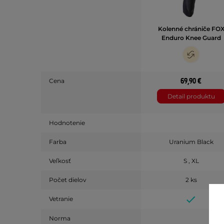
Kolenné chrániče FO
Enduro Knee Guard
69,90 €
Cena
Detail produktu
Hodnotenie
Farba
Uranium Black
Veľkosť
S , XL
Počet dielov
2 ks
Vetranie
Norma