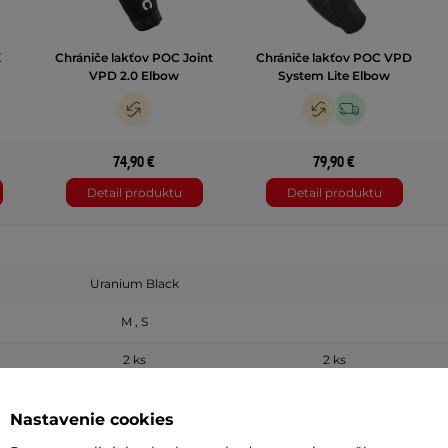
X
Chrániče lakťov POC Joint
Chrániče lakťov POC VPD
VPD 2.0 Elbow
System Lite Elbow
74,90 €
79,90 €
Detail produktu
Detail produktu
Uranium Black
M , S
2 ks
2 ks
Nastavenie cookies