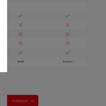
lakeť
koleno
Odoberať