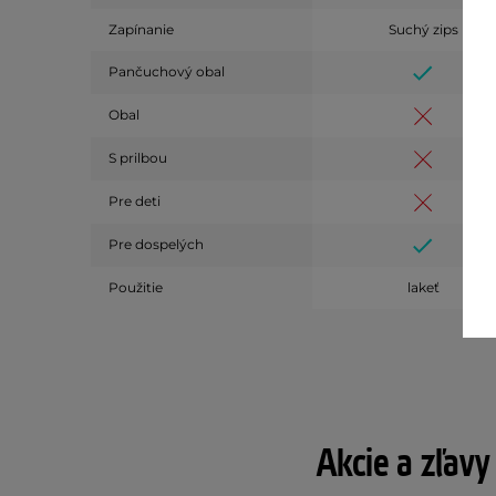
Zapínanie
Suchý zips
Pančuchový obal
Obal
S prilbou
Pre deti
Pre dospelých
Použitie
lakeť
Akcie a zľavy