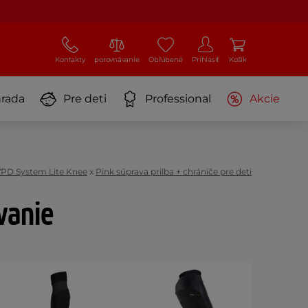
Kontakty
porovnávanie
Obľúbené
Prihlásiť
Košík
rada
Pre deti
Professional
Akcie
PD System Lite Knee
x
Pink súprava prilba + chrániče pre deti
ávanie