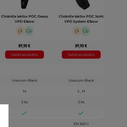
Chrániče lakťov POC Oseus
Chrániče lakťov POC Joint
Chráni
VPD Elbow
VPD System Elbow
VP
89,90 €
89,90 €
Detail produktu
Detail produktu
D
Uranium Black
Uranium Black
M
S , M
2 ks
2 ks
EN 1621-1