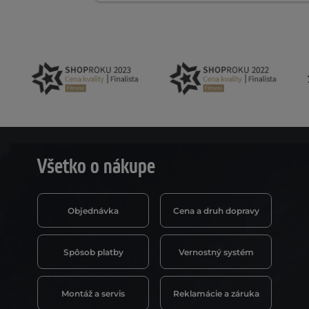
Všetko o nákupe
Objednávka
Cena a druh dopravy
Spôsob platby
Vernostný systém
Montáž a servis
Reklamácie a záruka