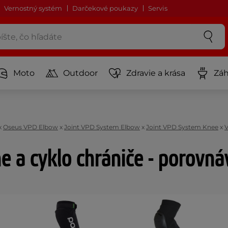
Vernostný systém
Darčekové poukazy
Servis
Moto
Outdoor
Zdravie a krása
Záh
x
Oseus VPD Elbow
x
Joint VPD System Elbow
x
Joint VPD System Knee
x
V
ne a cyklo chrániče - porovn