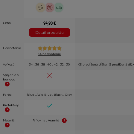
94,90 €
Cena
Detail produktu
Hodnotenie
14 hodnotenie
Veľkosť
34 , 36 , 38 , 40 , 42 , 32 , 30
XS predĺžená dĺžka , S predĺžená dĺžka
Spojenie s
bundou
Farba
blue , Acid Blue , Black , Gray
Protektory
Materiál
Riflovina , Aramid