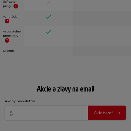
Reflexné
prvky
Ventilácia
Vyberateľné
protektory
Určenie
Akcie a zľavy na email
Akčný newsletter
Odoberať