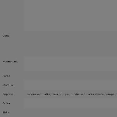
Cena
Hodnotenie
Farba
Materiál
Súprava
modrá karimatka, biela pumpa , modrá karimatka, čierna pumpa , 
Dĺžka
Šírka