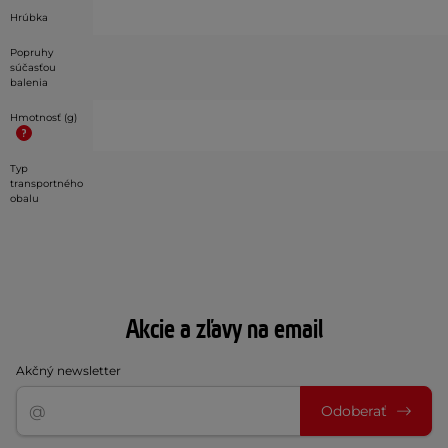
Hrúbka
Popruhy
súčasťou
balenia
Hmotnosť (g)
Typ
transportného
obalu
Akcie a zľavy na email
Akčný newsletter
Odoberať