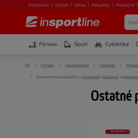
Požičovňa
Outlet
Inlive
Aktuality
Predajne
Fitness
Šport
Cyklistika
Fitness
Posilňovanie
Hriadele
Príslu
Porovnanie produktov
x
Shaperoll
x
Enberoll
x
Magnesi
Ostatné p