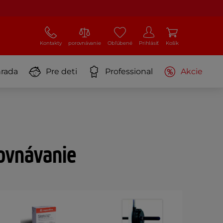
Kontakty
porovnávanie
Obľúbené
Prihlásiť
Košík
rada
Pre deti
Professional
Akcie
rovnávanie