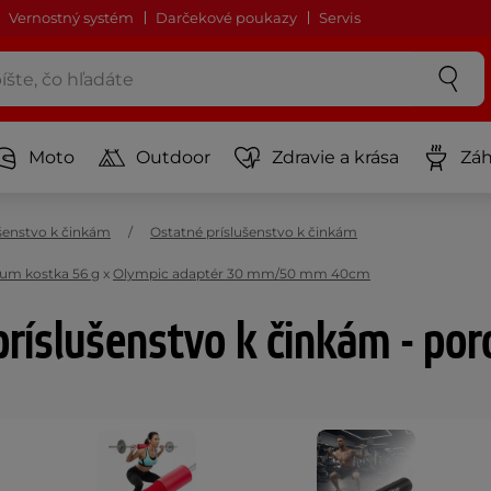
Vernostný systém
Darčekové poukazy
Servis
Moto
Outdoor
Zdravie a krása
Záh
šenstvo k činkám
Ostatné príslušenstvo k činkám
um kostka 56 g
x
Olympic adaptér 30 mm/50 mm 40cm
ríslušenstvo k činkám - po