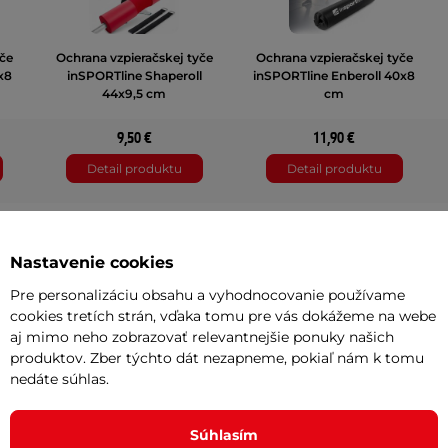
če
Ochrana vzpieračskej tyče
Ochrana vzpieračskej tyče
x8
inSPORTline Shaperoll
inSPORTline Enberoll 40x8
44x9,5 cm
cm
9,50 €
11,90 €
Detail produktu
Detail produktu
3 hodnotenie
Nastavenie cookies
Pre personalizáciu obsahu a vyhodnocovanie používame
cookies tretích strán, vďaka tomu pre vás dokážeme na webe
0.20 kg
aj mimo neho zobrazovať relevantnejšie ponuky našich
produktov. Zber týchto dát nezapneme, pokiaľ nám k tomu
9 x 9 x 4,5 cm
nedáte súhlas.
56 g
Súhlasím