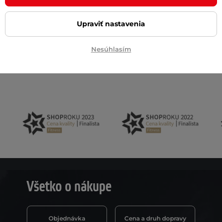
Upraviť nastavenia
Akčný newsletter
 na email
Nesúhlasím
Všetko o nákupe
Objednávka
Cena a druh dopravy