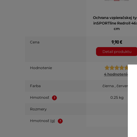
Ochrana vzpieračskej ty
inSPORTline Redroll 46
cm
9,90 €
Cena
Detail produktu
Hodnotenie
4 hodnotenie
Farba
čierna , červená
Hmotnosť
0.25 kg
Rozmery
Hmotnosť (g)