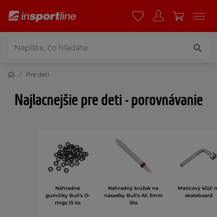
Pre deti
Najlacnejšie pre deti - porovnávanie
Náhradné
Náhradný krúžok na
Maticový kľúč 
gumičky Bull's O-
násadky Bull's Ali 3mm
skateboard
rings 15 ks
3ks