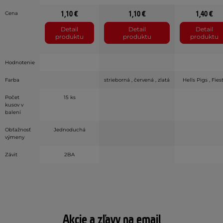
1,10 €
1,10 €
1,40 €
Cena
Detail
Detail
Detail
produktu
produktu
produktu
Hodnotenie
Farba
strieborná , červená , zlatá
Hells Pigs , Fies
Počet
15 ks
kusov v
balení
Obťažnosť
Jednoduchá
výmeny
Závit
2BA
Akcie a zľavy na email