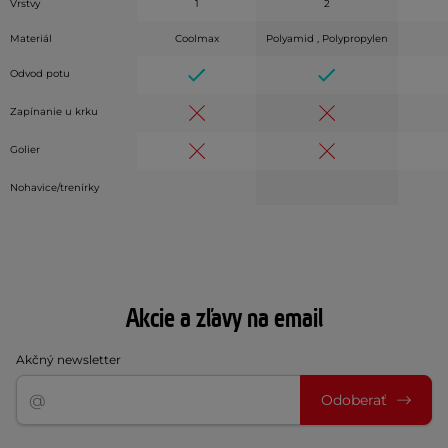
Vrstvy
1
2
Materiál
Coolmax
Polyamid , Polypropylen
Odvod potu
Zapínanie u krku
Golier
Nohavice/trenírky
Akcie a zľavy na email
Akčný newsletter
Odoberať