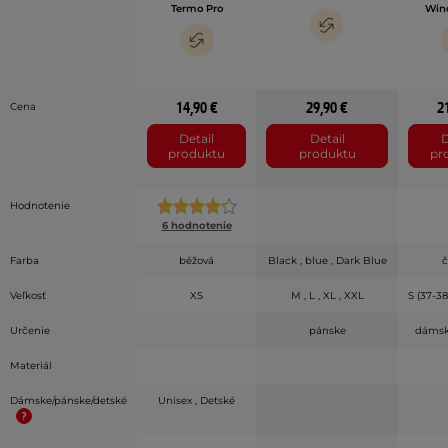
Termo Pro
Win
14,90 €
29,90 €
2
Cena
Detail
Detail
D
produktu
produktu
pr
Hodnotenie
6 hodnotenie
Farba
béžová
Black , blue , Dark Blue
č
Veľkosť
XS
M , L , XL , XXL
S (37-38
Určenie
pánske
dámsk
Materiál
Dámske/pánske/detské
Unisex , Detské