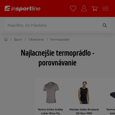
Šport
Oblečenie
Termoprádlo
Najlacnejšie termoprádlo -
porovnávanie
Termo tričko krátky
Pánske tielko Brubeck
Termo
rukáv Blue Fly
3D Run PRO
tret