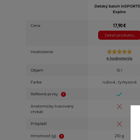
Detský batoh inSPORTl
Expino
17,90 €
Cena
Detail produktu
Hodnotenie
4 hodnotenie
Objem
10 l
Farba
ružová , tyrkysová
Reflexné prvky
Anatomicky tvarovaný
chrbát
Pršiplášť
Hmotnosť (g)
210 g