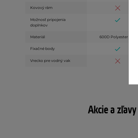
Kovový rám
Možnosť pripojenia
doplnkov
Materiál
600D Polyester
Fixačné body
Vrecko pre vodný vak
Akcie a zľavy