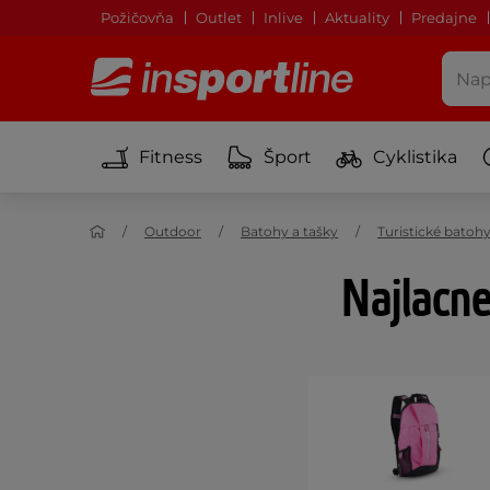
Požičovňa
Outlet
Inlive
Aktuality
Predajne
Fitness
Šport
Cyklistika
Outdoor
Batohy a tašky
Turistické batoh
Najlacne