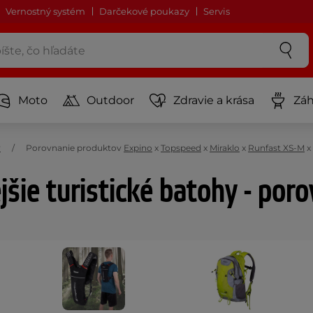
Vernostný systém
Darčekové poukazy
Servis
Moto
Outdoor
Zdravie a krása
Záh
y
Porovnanie produktov
Expino
x
Topspeed
x
Miraklo
x
Runfast XS-M
x
jšie turistické batohy - por