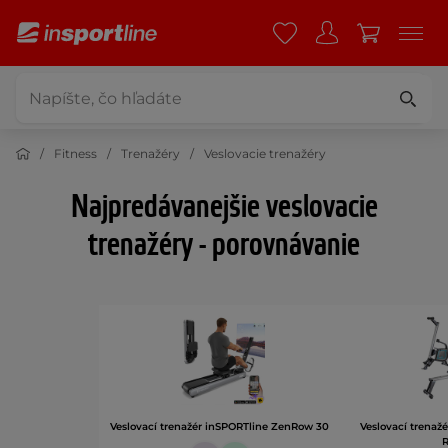
Fitness
Trenažéry
Veslovacie trenažéry
Najpredávanejšie veslovacie
trenažéry - porovnávanie
Veslovací trenažér inSPORTline ZenRow 30
Veslovací trenaž