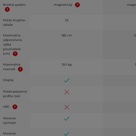
Brzdný systém
magnetický
magn
Počet stupňov
32
záťaže
Maximálna
185 cm
2
odporúčaná
výška
používateľa
(cm)
Maximálna
150 kg
nosnosť
Displej
Prednastavenie
profilu trati
HRC
Meranie
rýchlosti
Meranie