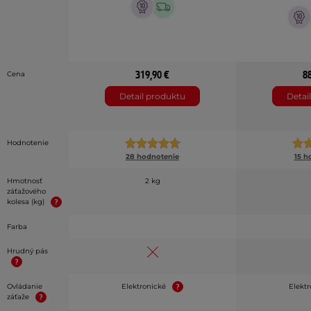
319,90 €
8
Cena
Detail produktu
Detai
Hodnotenie
28 hodnotenie
15 h
Hmotnosť
2 kg
záťažového
kolesa (kg)
Farba
Hrudný pás
Ovládanie
Elektronické
Elekt
záťaže