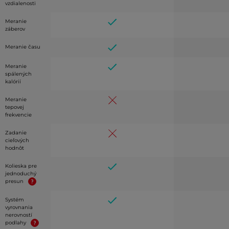
vzdialenosti
Meranie
záberov
Meranie času
Meranie
spálených
kalórií
Meranie
tepovej
frekvencie
Zadanie
cieľových
hodnôt
Kolieska pre
jednoduchý
presun
Systém
vyrovnania
nerovností
podlahy