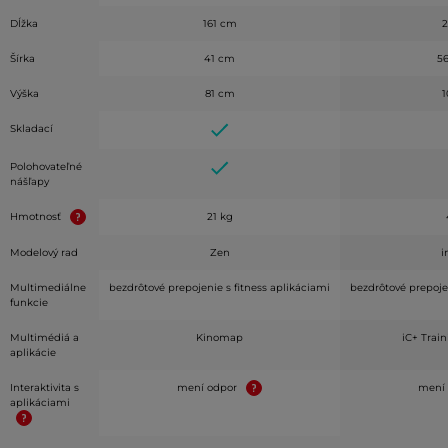
Dĺžka
161 cm
2
Šírka
41 cm
5
Výška
81 cm
Skladací
Polohovateľné
nášľapy
Hmotnosť
21 kg
Modelový rad
Zen
i
Multimediálne
bezdrôtové prepojenie s fitness aplikáciami
bezdrôtové prepojen
funkcie
Multimédiá a
Kinomap
iC+ Trai
aplikácie
Interaktivita s
mení odpor
mení
aplikáciami