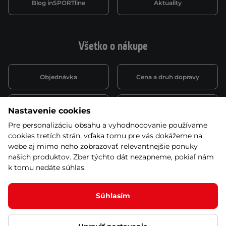
Blog inSPORTline
Aktuality
Všetko o nákupe
Objednávka
Cena a druh dopravy
Spôsob platby
Vernostný systém
Nastavenie cookies
Pre personalizáciu obsahu a vyhodnocovanie používame
cookies tretích strán, vďaka tomu pre vás dokážeme na
Montáž a servis
Reklamácie a záruka
webe aj mimo neho zobrazovať relevantnejšie ponuky
našich produktov. Zber týchto dát nezapneme, pokiaľ nám
k tomu nedáte súhlas.
Kariéra
Obchodné podmienky
Súhlasím