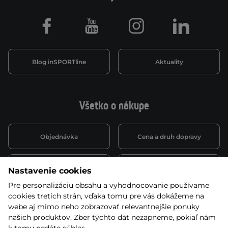
Facebook
Youtube
Instagram
LinkedIn
Blog inSPORTline
Aktuality
Všetko o nákupe
Objednávka
Cena a druh dopravy
Spôsob platby
Vernostný systém
Nastavenie cookies
Pre personalizáciu obsahu a vyhodnocovanie používame
cookies tretích strán, vďaka tomu pre vás dokážeme na
Montáž a servis
Reklamácie a záruka
webe aj mimo neho zobrazovať relevantnejšie ponuky
našich produktov. Zber týchto dát nezapneme, pokiaľ nám