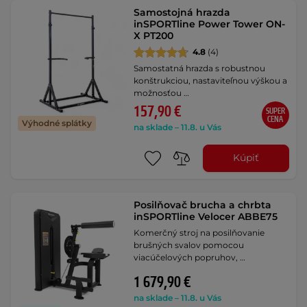
Samostojná hrazda
inSPORTline Power Tower ON-
X PT200
4.8
(4)
Samostatná hrazda s robustnou
konštrukciou, nastaviteľnou výškou a
možnosťou …
157,90 €
SUPER
CENA
Výhodné splátky
na sklade – 11.8. u Vás
Kúpiť
Posilňovač brucha a chrbta
inSPORTline Velocer ABBE75
Komerčný stroj na posilňovanie
brušných svalov pomocou
viacúčelových popruhov, …
1 679,90 €
na sklade – 11.8. u Vás