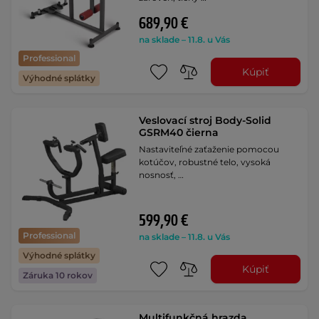
689,90 €
na sklade – 11.8. u Vás
Professional
Kúpiť
Výhodné splátky
Veslovací stroj Body-Solid
GSRM40 čierna
Nastaviteľné zaťaženie pomocou
kotúčov, robustné telo, vysoká
nosnosť, …
599,90 €
Professional
na sklade – 11.8. u Vás
Výhodné splátky
Kúpiť
Záruka 10 rokov
Multifunkčná hrazda