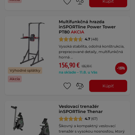
Kúpiť
Multifunkčná hrazda
inSPORTline Power Tower
PT80
AKCIA
4.7
(48)
Vysoká stabilita, odolná konštrukcia,
prepracované detaily, multifunkčná
horná …
156,90 €
186,90 €
-16%
Výhodné splátky
na sklade – 11.8. u Vás
Akcia
Kúpiť
Veslovací trenažér
inSPORTline Thenar
4.7
(67)
Šikovný a kompaktný veslovací
trenažér s vysokou nosnosťou, ktorý