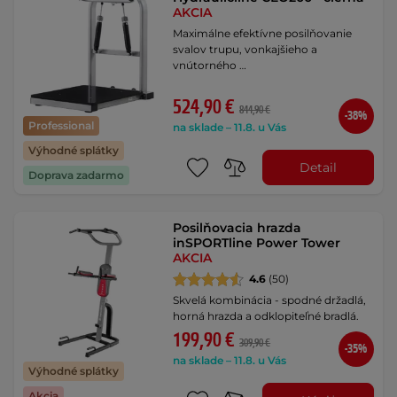
AKCIA
Maximálne efektívne posilňovanie
svalov trupu, vonkajšieho a
vnútorného …
524,90 €
844,90 €
-38%
Professional
na sklade – 11.8. u Vás
Výhodné splátky
Detail
Doprava zadarmo
Posilňovacia hrazda
inSPORTline Power Tower
AKCIA
4.6
(50)
Skvelá kombinácia - spodné držadlá,
horná hrazda a odklopiteľné bradlá.
199,90 €
309,90 €
-35%
na sklade – 11.8. u Vás
Výhodné splátky
Akcia