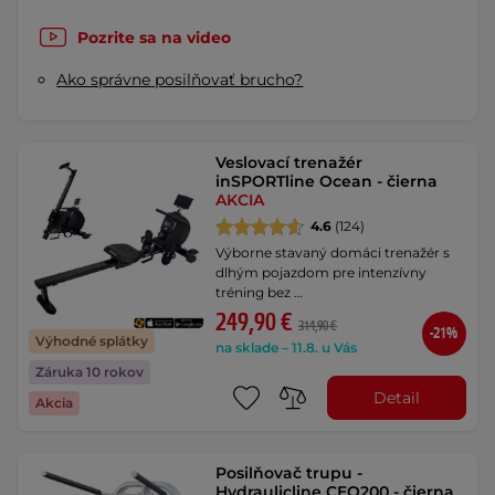
Pozrite sa na video
Ako správne posilňovať brucho?
Veslovací trenažér
inSPORTline Ocean - čierna
AKCIA
4.6
(124)
Výborne stavaný domáci trenažér s
dlhým pojazdom pre intenzívny
tréning bez …
249,90 €
314,90 €
-21%
Výhodné splátky
na sklade – 11.8. u Vás
Záruka 10 rokov
Detail
Akcia
Posilňovač trupu -
Hydraulicline CEO200 - čierna