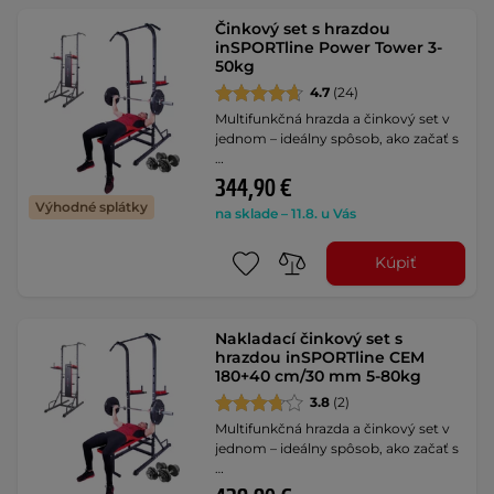
Činkový set s hrazdou
inSPORTline Power Tower 3-
50kg
4.7
(24)
Multifunkčná hrazda a činkový set v
jednom – ideálny spôsob, ako začať s
…
344,90 €
Výhodné splátky
na sklade – 11.8. u Vás
Kúpiť
Nakladací činkový set s
hrazdou inSPORTline CEM
180+40 cm/30 mm 5-80kg
3.8
(2)
Multifunkčná hrazda a činkový set v
jednom – ideálny spôsob, ako začať s
…