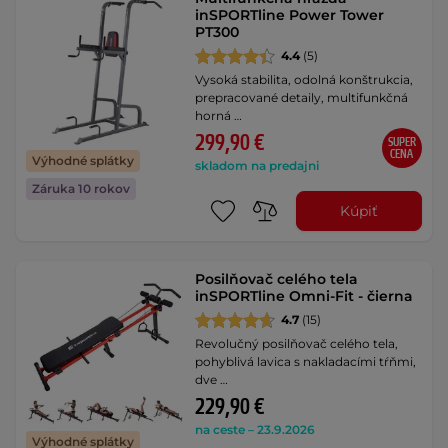
inSPORTline Power Tower
PT300
4.4
(5)
Vysoká stabilita, odolná konštrukcia,
prepracované detaily, multifunkčná
horná …
299,90 €
SUPER
CENA
Výhodné splátky
skladom na predajni
Záruka 10 rokov
Kúpiť
Posilňovač celého tela
inSPORTline Omni-Fit - čierna
4.7
(15)
Revolučný posilňovač celého tela,
pohyblivá lavica s nakladacími tŕňmi,
dve …
229,90 €
na ceste – 23.9.2026
Výhodné splátky