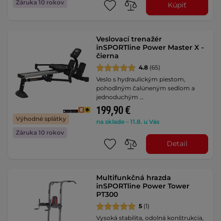
Záruka 10 rokov
Kúpiť
Veslovací trenažér
inSPORTline Power Master X -
čierna
4.8
(65)
Veslo s hydraulickým piestom,
pohodlným čalúneným sedlom a
jednoduchým …
199,90 €
Výhodné splátky
na sklade – 11.8. u Vás
Záruka 10 rokov
Detail
Multifunkčná hrazda
inSPORTline Power Tower
PT300
5
(1)
Vysoká stabilita, odolná konštrukcia,