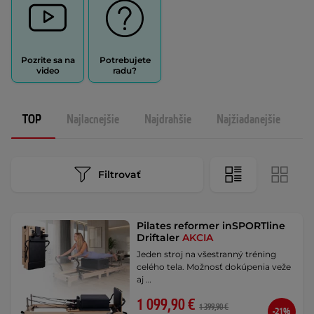
Pozrite sa na
Potrebujete
video
radu?
TOP
Najlacnejšie
Najdrahšie
Najžiadanejšie
N
Filtrovať
Pilates reformer inSPORTline
Driftaler
AKCIA
Jeden stroj na všestranný tréning
celého tela. Možnosť dokúpenia veže
aj …
1 099,90 €
1 399,90 €
-21%