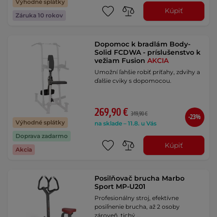
Výhodné splátky
Kúpiť
Záruka 10 rokov
Dopomoc k bradlám Body-
Solid FCDWA - príslušenstvo k
vežiam Fusion
AKCIA
Umožní ľahšie robiť príťahy, zdvihy a
ďalšie cviky s dopomocou.
269,90 €
349,90 €
-23%
Výhodné splátky
na sklade – 11.8. u Vás
Doprava zadarmo
Kúpiť
Akcia
Posilňovač brucha Marbo
Sport MP-U201
Profesionálny stroj, efektívne
posiľnenie brucha, až 2 osoby
zároveň, tichý …