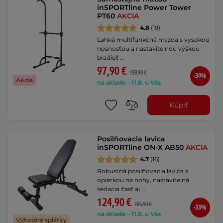
inSPORTline Power Tower
PT60
AKCIA
4.8
(19)
Ľahká multifunkčná hrazda s vysokou
nosnosťou a nastaviteľnou výškou
bradiel! …
97,90 €
159,90 €
-39%
Akcia
na sklade – 11.8. u Vás
Kúpiť
Posilňovacia lavica
inSPORTline ON-X AB50
AKCIA
4.7
(16)
Robustná posilňovacia lavica s
opierkou na nohy, nastaviteľná
sedacia časť aj …
124,90 €
185,90 €
-33%
na sklade – 11.8. u Vás
Výhodné splátky