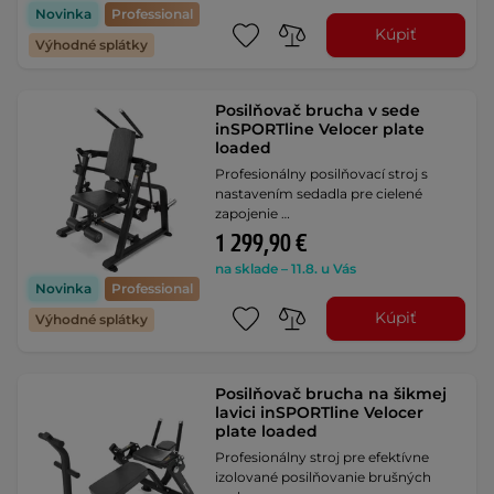
Novinka
Professional
Kúpiť
Výhodné splátky
Posilňovač brucha v sede
inSPORTline Velocer plate
loaded
Profesionálny posilňovací stroj s
nastavením sedadla pre cielené
zapojenie …
1 299,90 €
na sklade – 11.8. u Vás
Novinka
Professional
Kúpiť
Výhodné splátky
Posilňovač brucha na šikmej
lavici inSPORTline Velocer
plate loaded
Profesionálny stroj pre efektívne
izolované posilňovanie brušných