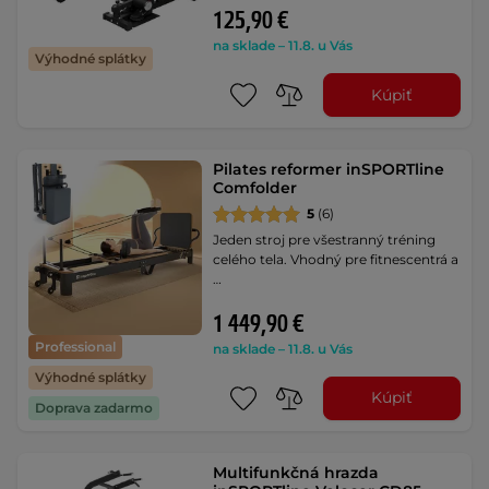
125,90 €
na sklade – 11.8. u Vás
Výhodné splátky
Kúpiť
Pilates reformer inSPORTline
Comfolder
5
(6)
Jeden stroj pre všestranný tréning
celého tela. Vhodný pre fitnescentrá a
…
1 449,90 €
Professional
na sklade – 11.8. u Vás
Výhodné splátky
Kúpiť
Doprava zadarmo
Multifunkčná hrazda