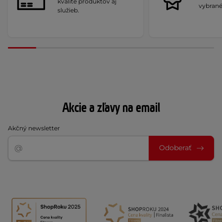
kvalite produktov aj
vybrané
služieb.
Akcie a zľavy na email
Akčný newsletter
Odoberať