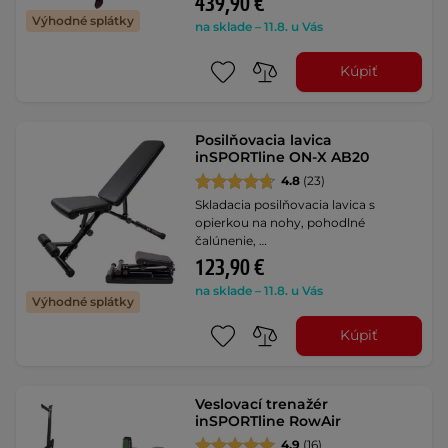
439,90 €
Výhodné splátky
na sklade – 11.8. u Vás
Kúpiť
Posilňovacia lavica
inSPORTline ON-X AB20
4.8
(23)
Skladacia posilňovacia lavica s
opierkou na nohy, pohodlné
čalúnenie, …
123,90 €
na sklade – 11.8. u Vás
Výhodné splátky
Kúpiť
Veslovací trenažér
inSPORTline RowAir
4.9
(16)