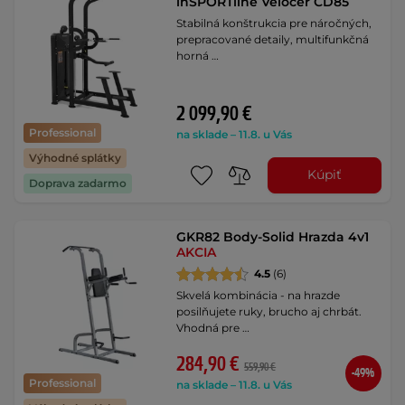
inSPORTline Velocer CD85
Stabilná konštrukcia pre náročných,
prepracované detaily, multifunkčná
horná …
2 099,90 €
Professional
na sklade – 11.8. u Vás
Výhodné splátky
Kúpiť
Doprava zadarmo
GKR82 Body-Solid Hrazda 4v1
AKCIA
4.5
(6)
Skvelá kombinácia - na hrazde
posilňujete ruky, brucho aj chrbát.
Vhodná pre …
284,90 €
559,90 €
-49%
Professional
na sklade – 11.8. u Vás