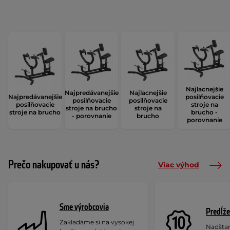
Najlacnejšie
Najpredávanejšie
Najlacnejšie
Najpredávanejšie
posilňovacie
posilňovacie
posilňovacie
posilňovacie
stroje na
stroje na brucho
stroje na
stroje na brucho
brucho -
- porovnanie
brucho
porovnanie
Prečo nakupovať u nás?
Viac výhod
Sme výrobcovia
Predĺže
Zakladáme si na vysokej
Nadšta