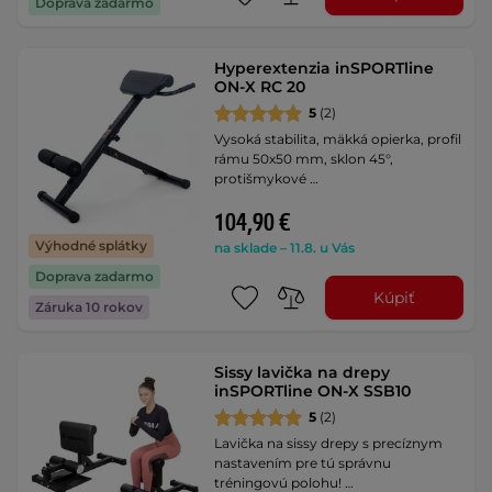
Doprava zadarmo
Hyperextenzia inSPORTline
ON-X RC 20
5
(2)
Vysoká stabilita, mäkká opierka, profil
rámu 50x50 mm, sklon 45°,
protišmykové …
104,90 €
Výhodné splátky
na sklade – 11.8. u Vás
Doprava zadarmo
Kúpiť
Záruka 10 rokov
Sissy lavička na drepy
inSPORTline ON-X SSB10
5
(2)
Lavička na sissy drepy s precíznym
nastavením pre tú správnu
tréningovú polohu! …