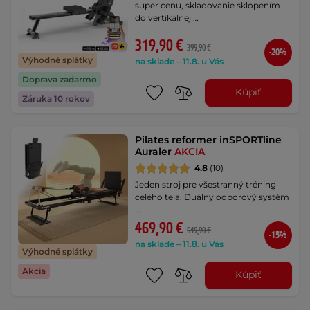
super cenu, skladovanie sklopením
do vertikálnej …
319,90 €
399,90 €
-20%
Výhodné splátky
na sklade – 11.8. u Vás
Doprava zadarmo
Kúpiť
Záruka 10 rokov
Pilates reformer inSPORTline
Auraler
AKCIA
4.8
(10)
Jeden stroj pre všestranný tréning
celého tela. Duálny odporový systém
…
469,90 €
549,90 €
-15%
na sklade – 11.8. u Vás
Výhodné splátky
Akcia
Kúpiť