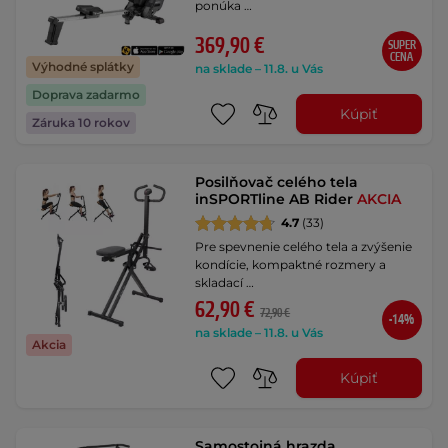
ponúka …
369,90 €
SUPER
CENA
Výhodné splátky
na sklade – 11.8. u Vás
Doprava zadarmo
Kúpiť
Záruka 10 rokov
Posilňovač celého tela
inSPORTline AB Rider
AKCIA
4.7
(33)
Pre spevnenie celého tela a zvýšenie
kondície, kompaktné rozmery a
skladací …
62,90 €
72,90 €
-14%
na sklade – 11.8. u Vás
Akcia
Kúpiť
Samostojná hrazda