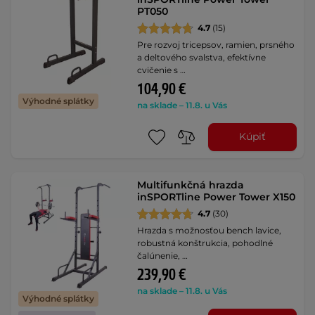
PT050
4.7
(15)
Pre rozvoj tricepsov, ramien, prsného
a deltového svalstva, efektívne
cvičenie s …
104,90 €
Výhodné splátky
na sklade – 11.8. u Vás
Kúpiť
Multifunkčná hrazda
inSPORTline Power Tower X150
4.7
(30)
Hrazda s možnosťou bench lavice,
robustná konštrukcia, pohodlné
čalúnenie, …
239,90 €
na sklade – 11.8. u Vás
Výhodné splátky