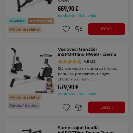
svalov. …
669,90 €
na sklade – 11.8. u Vás
Novinka
Professional
Kúpiť
Výhodné splátky
Veslovací trenažér
inSPORTline RW60 - čierna
4.6
(33)
Štýlové veslo na doma so širokou
ponukou programov, tichým
chodom a dlhým …
679,90 €
na sklade – 11.8. u Vás
Výhodné splátky
Záruka 10 rokov
Detail
Samostojné bradlá
inSPORTline Power Tower