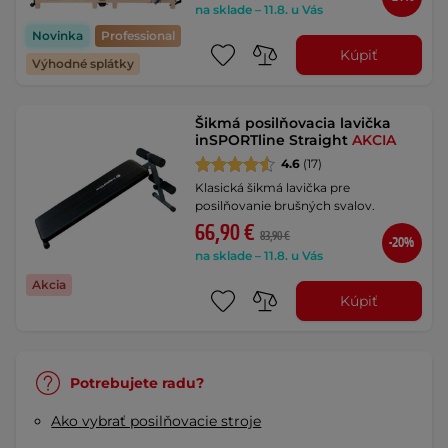
na sklade – 11.8. u Vás
Novinka
Professional
Kúpiť
Výhodné splátky
Šikmá posilňovacia lavička
inSPORTline Straight
AKCIA
4.6
(17)
Klasická šikmá lavička pre
posilňovanie brušných svalov.
66,90 €
83,90 €
-20%
na sklade – 11.8. u Vás
Akcia
Kúpiť
Potrebujete radu?
Ako vybrať posilňovacie stroje