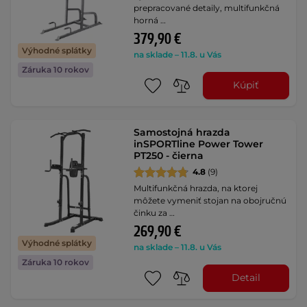
prepracované detaily, multifunkčná
horná …
379,90 €
Výhodné splátky
na sklade – 11.8. u Vás
Záruka 10 rokov
Kúpiť
Samostojná hrazda
inSPORTline Power Tower
PT250 - čierna
4.8
(9)
Multifunkčná hrazda, na ktorej
môžete vymeniť stojan na obojručnú
činku za …
269,90 €
Výhodné splátky
na sklade – 11.8. u Vás
Záruka 10 rokov
Detail