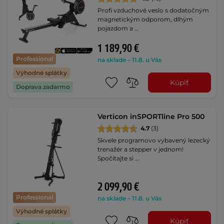
Profi vzduchové veslo s dodatočným
magnetickým odporom, dlhým
pojazdom a …
1 189,90 €
Professional
na sklade – 11.8. u Vás
Výhodné splátky
Kúpiť
Doprava zadarmo
Verticon inSPORTline Pro 500
4.7
(3)
Skvele programovo vybavený lezecký
trenažér a stepper v jednom!
Spočítajte si …
2 099,90 €
Professional
na sklade – 11.8. u Vás
Výhodné splátky
Kúpiť