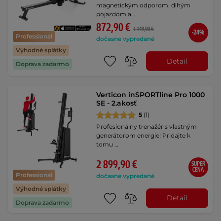
magnetickým odporom, dlhým
pojazdom a …
872,90 €
1 149,90 €
-24%
Professional
dočasne vypredané
Výhodné splátky
Detail
Doprava zadarmo
Verticon inSPORTline Pro 1000
SE - 2.akosť
5
(1)
Profesionálny trenažér s vlastným
generátorom energie! Pridajte k
tomu …
2 899,90 €
SUPER
CENA
Professional
dočasne vypredané
Výhodné splátky
Detail
Doprava zadarmo