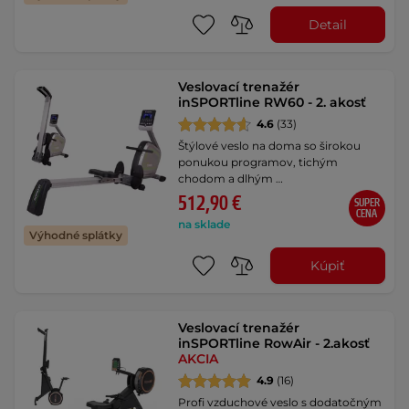
Detail
Veslovací trenažér
inSPORTline RW60 - 2. akosť
4.6
(33)
Štýlové veslo na doma so širokou
ponukou programov, tichým
chodom a dlhým …
512,90 €
SUPER
CENA
na sklade
Výhodné splátky
Kúpiť
Veslovací trenažér
inSPORTline RowAir - 2.akosť
AKCIA
4.9
(16)
Profi vzduchové veslo s dodatočným