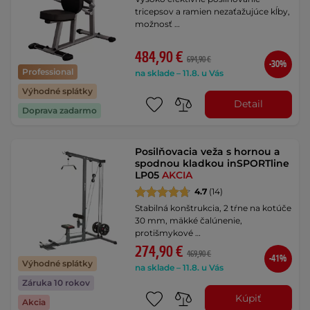
tricepsov a ramien nezaťažujúce kĺby,
možnosť …
484,90 €
694,90 €
-30%
Professional
na sklade – 11.8. u Vás
Výhodné splátky
Detail
Doprava zadarmo
Posilňovacia veža s hornou a
spodnou kladkou inSPORTline
LP05
AKCIA
4.7
(14)
Stabilná konštrukcia, 2 tŕne na kotúče
30 mm, mäkké čalúnenie,
protišmykové …
274,90 €
469,90 €
-41%
Výhodné splátky
na sklade – 11.8. u Vás
Záruka 10 rokov
Kúpiť
Akcia