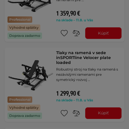
1 359,90 €
Professional
na sklade – 11.8. u Vás
Výhodné splátky
Kúpiť
Doprava zadarmo
Tlaky na ramená v sede
inSPORTline Velocer plate
loaded
Robustný stroj na tlaky na ramená s
nezávislými ramenami pre
symetrický rozvoj …
1 299,90 €
Professional
na sklade – 11.8. u Vás
Výhodné splátky
Kúpiť
Doprava zadarmo