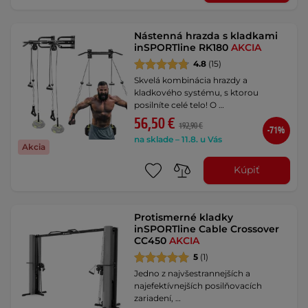
Nástenná hrazda s kladkami
inSPORTline RK180
AKCIA
4.8
(15)
Skvelá kombinácia hrazdy a
kladkového systému, s ktorou
posilníte celé telo! O …
56,50 €
192,90 €
-71%
na sklade – 11.8. u Vás
Akcia
Kúpiť
Protismerné kladky
inSPORTline Cable Crossover
CC450
AKCIA
5
(1)
Jedno z najvšestrannejších a
najefektívnejších posilňovacích
zariadení, …