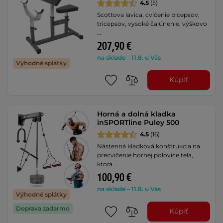
4.5
(5)
Scottova lavica, cvičenie bicepsov,
tricepsov, vysoké čalúnenie, výškovo
…
207,90 €
na sklade – 11.8. u Vás
Výhodné splátky
Kúpiť
Horná a dolná kladka
inSPORTline Puley 500
4.5
(16)
Nástenná kladková konštrukcia na
precvičenie hornej polovice tela,
ktorá …
100,90 €
na sklade – 11.8. u Vás
Výhodné splátky
Doprava zadarmo
Kúpiť