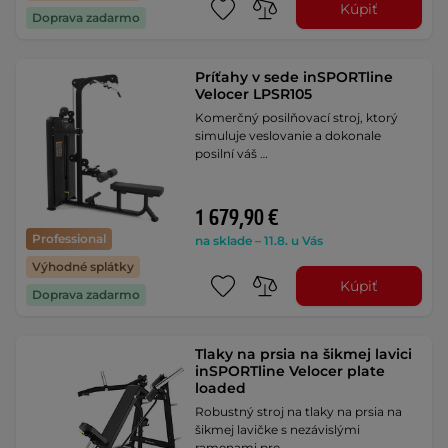
Kúpiť
Doprava zadarmo
Príťahy v sede inSPORTline
Velocer LPSR105
Komerčný posilňovací stroj, ktorý
simuluje veslovanie a dokonale
posilní váš …
1 679,90 €
Professional
na sklade – 11.8. u Vás
Výhodné splátky
Kúpiť
Doprava zadarmo
Tlaky na prsia na šikmej lavici
inSPORTline Velocer plate
loaded
Robustný stroj na tlaky na prsia na
šikmej lavičke s nezávislými
ramenami pre …