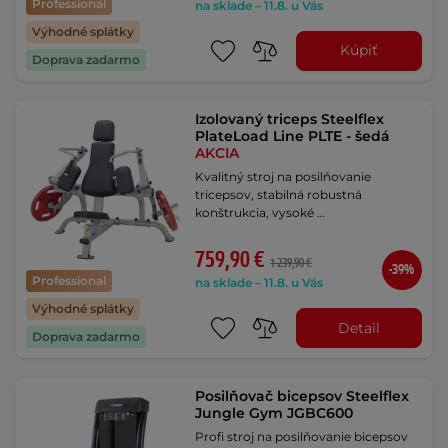
Professional
na sklade – 11.8. u Vás
Výhodné splátky
Kúpiť
Doprava zadarmo
Izolovaný triceps Steelflex
PlateLoad Line PLTE - šedá
AKCIA
Kvalitný stroj na posilňovanie
tricepsov, stabilná robustná
konštrukcia, vysoké …
759,90 €
1 239,90 €
-39%
Professional
na sklade – 11.8. u Vás
Výhodné splátky
Detail
Doprava zadarmo
Posilňovač bicepsov Steelflex
Jungle Gym JGBC600
Profi stroj na posilňovanie bicepsov