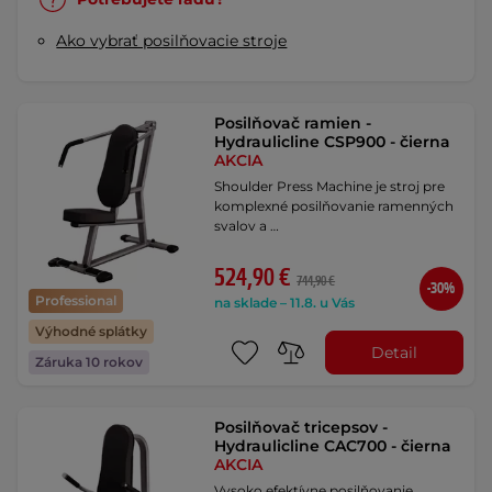
Ako vybrať posilňovacie stroje
Posilňovač ramien -
Hydraulicline CSP900 - čierna
AKCIA
Shoulder Press Machine je stroj pre
komplexné posilňovanie ramenných
svalov a …
524,90 €
744,90 €
-30%
Professional
na sklade – 11.8. u Vás
Výhodné splátky
Detail
Záruka 10 rokov
Posilňovač tricepsov -
Hydraulicline CAC700 - čierna
AKCIA
Vysoko efektívne posilňovanie