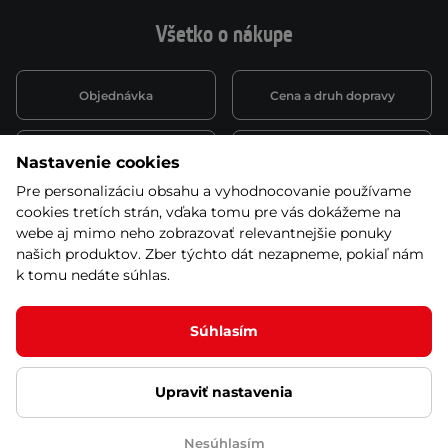
Všetko o nákupe
Objednávka
Cena a druh dopravy
Spôsob platby
Vernostný systém
Nastavenie cookies
Pre personalizáciu obsahu a vyhodnocovanie používame
cookies tretích strán, vďaka tomu pre vás dokážeme na
Montáž a servis
Reklamácie a záruka
webe aj mimo neho zobrazovať relevantnejšie ponuky
našich produktov. Zber týchto dát nezapneme, pokiaľ nám
k tomu nedáte súhlas.
Kariéra
Obchodné podmienky
Súhlasím
Upraviť nastavenia
© 2026 Stores inSPORTline SK, s.r.o. Všetky práva vyhradené
Ochrana osobných údajov
Nastavenie cookies
Nesúhlasím