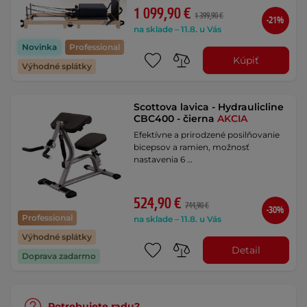
1 099,90 €
1 399,90 €
-21%
na sklade – 11.8. u Vás
Novinka
Professional
Kúpiť
Výhodné splátky
Scottova lavica - Hydraulicline
CBC400 - čierna
AKCIA
Efektívne a prirodzené posilňovanie
bicepsov a ramien, možnosť
nastavenia 6 …
524,90 €
744,90 €
-30%
Professional
na sklade – 11.8. u Vás
Výhodné splátky
Detail
Doprava zadarmo
Potrebujete radu?