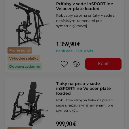
Príťahy v sede inSPORTline
Velocer plate loaded
Robustný stroj na príťahy v sede s
nezávislými ramenami pre
symetrický rozvoj …
1 359,90 €
Professional
na sklade – 11.8. u Vás
Výhodné splátky
Kúpiť
Doprava zadarmo
Tlaky na prsia v sede
inSPORTline Velocer plate
loaded
Robustný stroj na tlaky na prsia v
sede s nezávislými ramenami pre
symetrický …
999,90 €