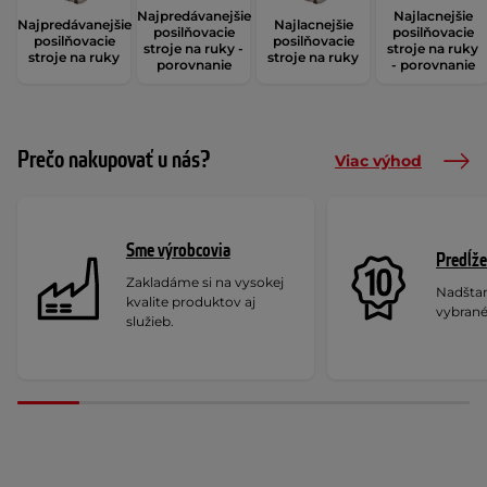
Najpredávanejšie
Najlacnejšie
Najpredávanejšie
Najlacnejšie
posilňovacie
posilňovacie
posilňovacie
posilňovacie
stroje na ruky -
stroje na ruky
stroje na ruky
stroje na ruky
porovnanie
- porovnanie
Prečo nakupovať u nás?
Viac výhod
Sme výrobcovia
Predĺže
Zakladáme si na vysokej
Nadšta
kvalite produktov aj
vybrané
služieb.