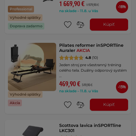
1 669,90 €
1 979,90 €
-16%
Professional
na sklade – 11.8. u Vás
Výhodné splátky
Kúpiť
Doprava zadarmo
Pilates reformer inSPORTline
Auraler
AKCIA
4.8
(10)
Jeden stroj pre všestranný tréning
celého tela. Duálny odporový systém
…
469,90 €
549,90 €
-15%
na sklade – 11.8. u Vás
Výhodné splátky
Akcia
Kúpiť
Scottova lavica inSPORTline
LKC301