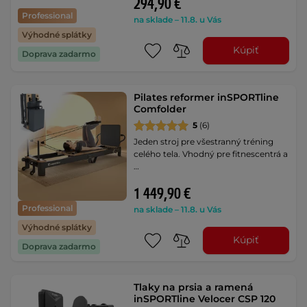
294,90 €
Professional
na sklade – 11.8. u Vás
Výhodné splátky
Kúpiť
Doprava zadarmo
Pilates reformer inSPORTline
Comfolder
5
(6)
Jeden stroj pre všestranný tréning
celého tela. Vhodný pre fitnescentrá a
…
1 449,90 €
Professional
na sklade – 11.8. u Vás
Výhodné splátky
Kúpiť
Doprava zadarmo
Tlaky na prsia a ramená
inSPORTline Velocer CSP 120