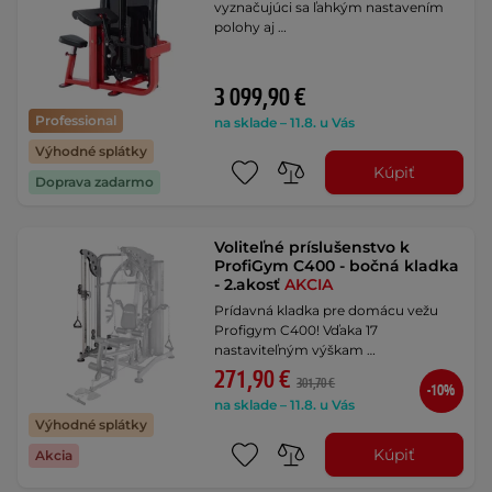
vyznačujúci sa ľahkým nastavením
polohy aj …
3 099,90 €
Professional
na sklade – 11.8. u Vás
Výhodné splátky
Kúpiť
Doprava zadarmo
Voliteľné príslušenstvo k
ProfiGym C400 - bočná kladka
- 2.akosť
AKCIA
Prídavná kladka pre domácu vežu
Profigym C400! Vďaka 17
nastaviteľným výškam …
271,90 €
301,70 €
-10%
na sklade – 11.8. u Vás
Výhodné splátky
Kúpiť
Akcia