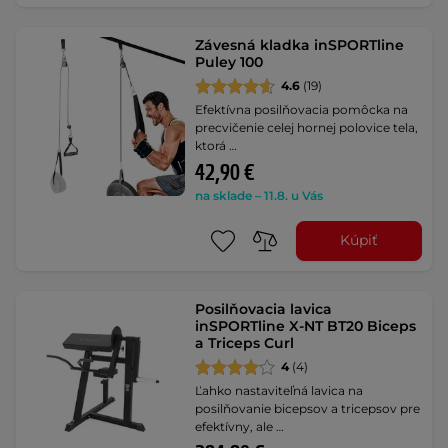
Závesná kladka inSPORTline
Puley 100
4.6
(19)
Efektívna posilňovacia pomôcka na
precvičenie celej hornej polovice tela,
ktorá …
42,90 €
na sklade – 11.8. u Vás
Kúpiť
Posilňovacia lavica
inSPORTline X-NT BT20 Biceps
a Triceps Curl
4
(4)
Ľahko nastaviteľná lavica na
posilňovanie bicepsov a tricepsov pre
efektívny, ale …