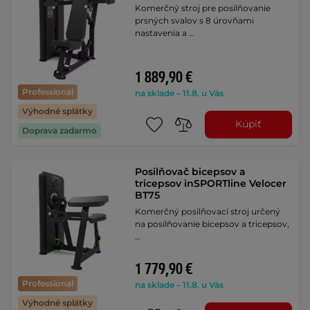
Komerčný stroj pre posilňovanie
prsných svalov s 8 úrovňami
nastavenia a …
1 889,90 €
Professional
na sklade – 11.8. u Vás
Výhodné splátky
Kúpiť
Doprava zadarmo
Posilňovač bicepsov a
tricepsov inSPORTline Velocer
BT75
Komerčný posilňovací stroj určený
na posilňovanie bicepsov a tricepsov,
…
1 779,90 €
Professional
na sklade – 11.8. u Vás
Výhodné splátky