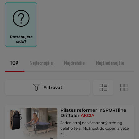
Potrebujete
radu?
TOP
Najlacnejšie
Najdrahšie
Najžiadanejšie
N
Filtrovať
Pilates reformer inSPORTline
Driftaler
AKCIA
Jeden stroj na všestranný tréning
celého tela. Možnosť dokúpenia veže
aj …