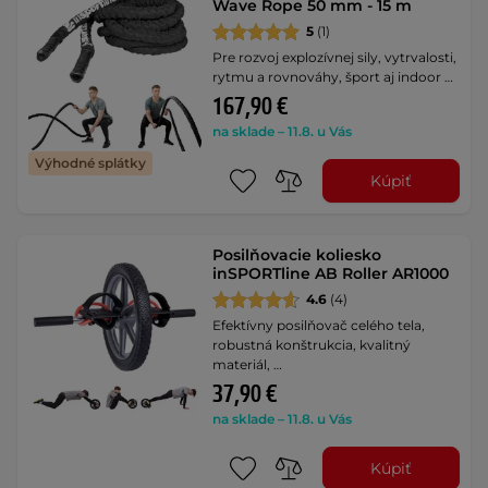
Wave Rope 50 mm - 15 m
5
(1)
Pre rozvoj explozívnej sily, vytrvalosti,
rytmu a rovnováhy, šport aj indoor …
167,90 €
na sklade – 11.8. u Vás
Výhodné splátky
Kúpiť
Posilňovacie koliesko
inSPORTline AB Roller AR1000
4.6
(4)
Efektívny posilňovač celého tela,
robustná konštrukcia, kvalitný
materiál, …
37,90 €
na sklade – 11.8. u Vás
Kúpiť