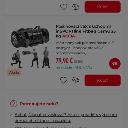
Kúpiť
Posilňovací vak s úchopmi
inSPORTline Fitbag Camu 25
kg
AKCIA
Všestranný vak pre posilňovanie, 7
pevných úchopov pre veľké
množstvo cvikov, …
79,90 €
83,90 €
-5%
na sklade – 11.8. u Vás
Akcia
Kúpiť
Potrebujete radu?
Behať, šliapať či veslovať? Ako si poradiť s výberom
domáceho fitness trenažéra.