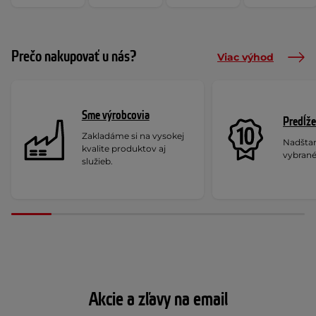
Prečo nakupovať u nás?
Viac výhod
Sme výrobcovia
Predĺže
Zakladáme si na vysokej
Nadšta
kvalite produktov aj
vybrané
služieb.
Akcie a zľavy na email