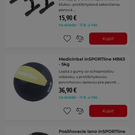
kľukov, protišmykové zakončenia,
penová …
15,90 €
na sklade – 11.8. u Vás
Kúpiť
Medicinbal inSPORTline MB63
- 5kg
Lopta z gumy so schopnosťou
odskoku, s protišmykovou
povrchovou úpravou pre pevné …
36,90 €
na sklade – 11.8. u Vás
Kúpiť
Posilňovacie lano inSPORTline