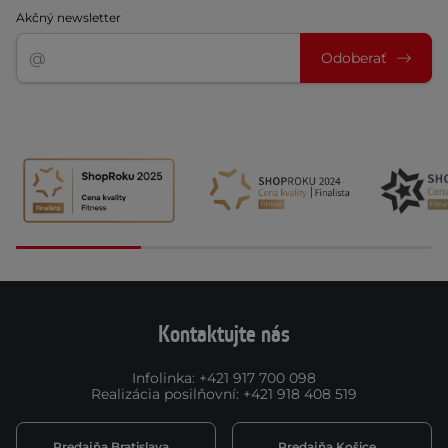
Akčný newsletter
Odoberať
Kontaktujte nás
Infolinka
:
+421 917 700 098
Realizácia posilňovní
:
+421 918 408 519
Predajňa Bratislava
Predajňa Košice