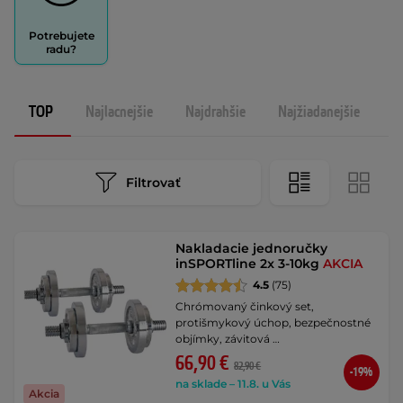
Potrebujete
radu?
TOP
Najlacnejšie
Najdrahšie
Najžiadanejšie
N
Filtrovať
Nakladacie jednoručky
inSPORTline 2x 3-10kg
AKCIA
4.5
(75)
Chrómovaný činkový set,
protišmykový úchop, bezpečnostné
objímky, závitová …
66,90 €
82,90 €
-19%
na sklade – 11.8. u Vás
Akcia