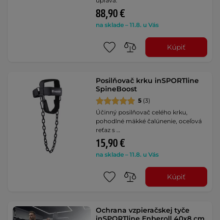
úprava.
88,90 €
na sklade – 11.8. u Vás
Kúpiť
Posilňovač krku inSPORTline
SpineBoost
5
(3)
Účinný posilňovač celého krku,
pohodlné mäkké čalúnenie, oceľová
reťaz s …
15,90 €
na sklade – 11.8. u Vás
Kúpiť
Ochrana vzpieračskej tyče
inSPORTline Enberoll 40x8 cm