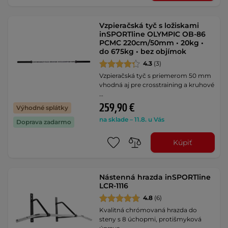
Vzpieračská tyč s ložiskami
inSPORTline OLYMPIC OB-86
PCMC 220cm/50mm • 20kg •
do 675kg • bez objímok
4.3
(3)
Vzpieračská tyč s priemerom 50 mm
vhodná aj pre crosstraining a kruhové
…
259,90 €
Výhodné splátky
na sklade – 11.8. u Vás
Doprava zadarmo
Kúpiť
Nástenná hrazda inSPORTline
LCR-1116
4.8
(6)
Kvalitná chrómovaná hrazda do
steny s 8 úchopmi, protišmyková