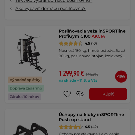
TIP: Ako vybrať domácu posilňovňu?
Ako vybaviť domácu posilňovňu?
Posilňovacia veža inSPORTline
ProfiGym C100
AKCIA
4.5
(10)
Nosnosť 150 kg, hmotnosť závažia až
80 kg, posilňovací stojan, izolovaný …
1 299,90 €
1 449,90 €
-10%
Výhodné splátky
na sklade – 11.8. u Vás
Doprava zadarmo
Kúpiť
Záruka 10 rokov
Úchopy na kľuky inSPORTline
Push up stand
4.5
(42)
Úchopy pre efektívnejšie cvičenie