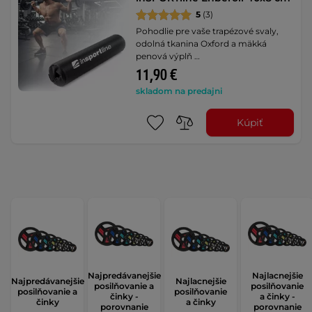
5
(3)
Pohodlie pre vaše trapézové svaly,
odolná tkanina Oxford a mäkká
penová výplň …
11,90 €
skladom na predajni
Kúpiť
Najpredávanejšie
Najlacnejšie
Najpredávanejšie
Najlacnejšie
posilňovanie a
posilňovanie
posilňovanie a
posilňovanie
činky -
a činky -
činky
a činky
porovnanie
porovnanie