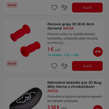
Akcia
Kúpiť
Penové gripy JD BUG 8cm
červené
AKCIA
Penové rúčky na riadidlá detskej
kolobežky, odrážadla alebo bicykla,
komfortný …
1 €
1,70 €
-41%
na sklade – 11.8. u Vás
Akcia
Kúpiť
Náhradné sedadlo pre JD Bug
Billy čierne s chrobáčikom
AKCIA
Pohodlné a štýlové náhradné sedadlo
pre detské odrážadlo.
3,50 €
5,20 €