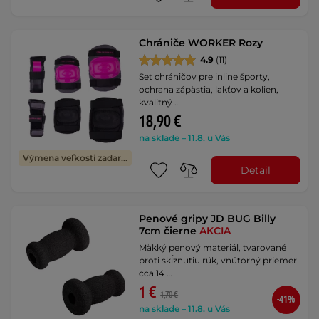
Chrániče WORKER Rozy
4.9
(11)
Set chráničov pre inline športy,
ochrana zápästia, lakťov a kolien,
kvalitný …
18,90 €
na sklade – 11.8. u Vás
Výmena veľkosti zadarmo
Detail
Penové gripy JD BUG Billy
7cm čierne
AKCIA
Mäkký penový materiál, tvarované
proti skĺznutiu rúk, vnútorný priemer
cca 14 …
1 €
1,70 €
-41%
na sklade – 11.8. u Vás