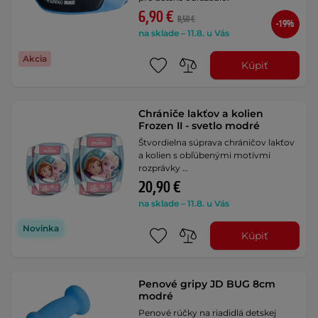
6,90 €
8,50 €
-19%
na sklade – 11.8. u Vás
Akcia
Kúpiť
Chrániče lakťov a kolien
Frozen II - svetlo modré
Štvordielna súprava chráničov lakťov
a kolien s obľúbenými motívmi
rozprávky …
20,90 €
na sklade – 11.8. u Vás
Novinka
Kúpiť
Penové gripy JD BUG 8cm
modré
Penové rúčky na riadidlá detskej