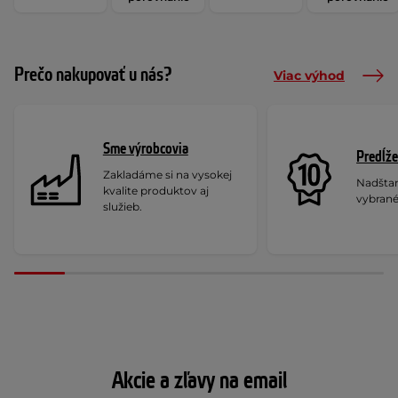
Prečo nakupovať u nás?
Viac výhod
Sme výrobcovia
Predĺže
Zakladáme si na vysokej
Nadšta
kvalite produktov aj
vybrané
služieb.
Akcie a zľavy na email