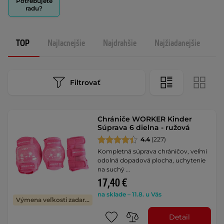
Potrebujete
radu?
TOP
Najlacnejšie
Najdrahšie
Najžiadanejšie
N
Filtrovať
Chrániče WORKER Kinder
Súprava 6 dielna - ružová
4.4
(227)
Kompletná súprava chráničov, veľmi
odolná dopadová plocha, uchytenie
na suchý …
17,40 €
na sklade – 11.8. u Vás
Výmena veľkosti zadarmo
Detail