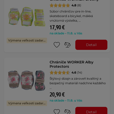
4.8
(8)
Súbor chráničov pre in-line,
skateboard a bicykel, mäkká
vnútorná výstelka, …
17,90 €
na sklade – 11.8. u Vás
Výmena veľkosti zadarmo
Detail
Chrániče WORKER Alby
Protectors
4.6
(14)
Štýlový dizajn a zároveň kvalitný a
bezpečný materiál nadchne každého
…
20,90 €
na sklade – 11.8. u Vás
Výmena veľkosti zadarmo
Detail