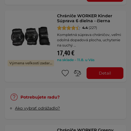
Chrániče WORKER Kinder
Súprava 6 dielna - čierna
4.4
(227)
Kompletná súprava chráničov, veľmi
odolná dopadová plocha, uchytenie
na suchý …
17,40 €
na sklade – 11.8. u Vás
Výmena veľkosti zadarmo
Detail
Potrebujete radu?
Ako vybrať odrážadlo?
Chrániče WORKER Greeny