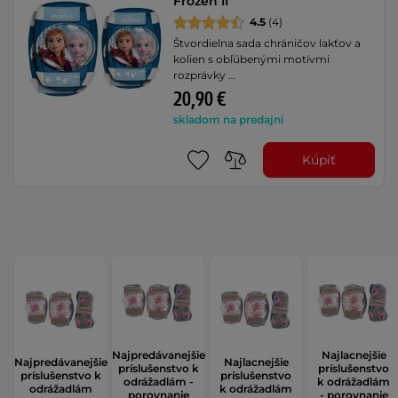
Frozen II
4.5
(4)
Štvordielna sada chráničov lakťov a
kolien s obľúbenými motívmi
rozprávky …
20,90 €
skladom na predajni
Kúpiť
Najpredávanejšie
Najlacnejšie
Najpredávanejšie
Najlacnejšie
príslušenstvo k
príslušenstvo
príslušenstvo k
príslušenstvo
odrážadlám -
k odrážadlám
odrážadlám
k odrážadlám
porovnanie
- porovnanie