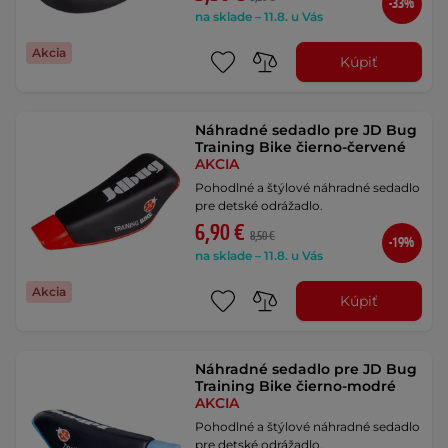
-33%
na sklade – 11.8. u Vás
Akcia
Kúpiť
Náhradné sedadlo pre JD Bug
Training Bike čierno-červené
AKCIA
Pohodlné a štýlové náhradné sedadlo
pre detské odrážadlo.
6,90 €
8,50 €
-19%
na sklade – 11.8. u Vás
Akcia
Kúpiť
Náhradné sedadlo pre JD Bug
Training Bike čierno-modré
AKCIA
Pohodlné a štýlové náhradné sedadlo
pre detské odrážadlo.