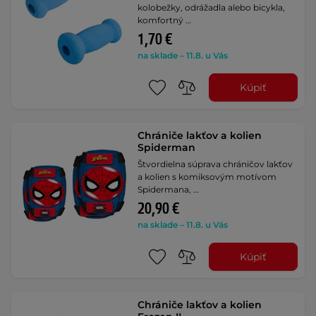
kolobežky, odrážadla alebo bicykla,
komfortný …
1,70 €
na sklade – 11.8. u Vás
Kúpiť
Chrániče lakťov a kolien
Spiderman
Štvordielna súprava chráničov lakťov
a kolien s komiksovým motívom
Spidermana, …
20,90 €
na sklade – 11.8. u Vás
Kúpiť
Chrániče lakťov a kolien