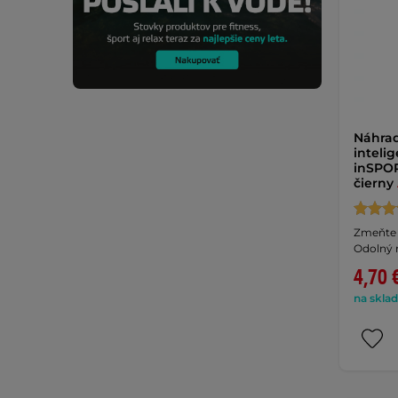
Náhra
inteli
inSPOR
čierny
Zmeňte š
Odolný 
4,70 
na sklad