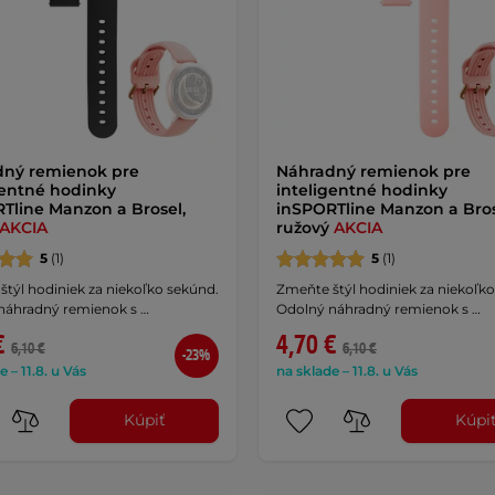
dný remienok pre
Náhradný remienok pre
gentné hodinky
inteligentné hodinky
Tline Manzon a Brosel,
inSPORTline Manzon a Bros
AKCIA
ružový
AKCIA
5
(1)
5
(1)
týl hodiniek za niekoľko sekúnd.
Zmeňte štýl hodiniek za niekoľk
náhradný remienok s …
Odolný náhradný remienok s …
€
4,70 €
6,10 €
6,10 €
-23%
e – 11.8. u Vás
na sklade – 11.8. u Vás
Kúpiť
Kúpi