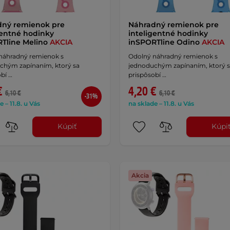
dný remienok pre
Náhradný remienok pre
gentné hodinky
inteligentné hodinky
Tline Melino
AKCIA
inSPORTline Odino
AKCIA
náhradný remienok s
Odolný náhradný remienok s
chým zapínaním, ktorý sa
jednoduchým zapínaním, ktorý 
bí …
prispôsobí …
€
4,20 €
6,10 €
6,10 €
-31%
e – 11.8. u Vás
na sklade – 11.8. u Vás
Kúpiť
Kúpi
Akcia