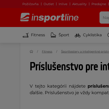
Požičovňa
Outlet
Inlive
Aktuality
Predajne
Fitness
Šport
Cyklistika
Fitness
Športtestery a inteligentné prístr
Príslušenstvo pre in
V tejto kategórii nájdete
príslušen
ďalšie. Príslušenstvo je vždy komp