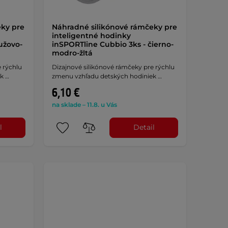
eky pre
Náhradné silikónové rámčeky pre
inteligentné hodinky
užovo-
inSPORTline Cubbio 3ks - čierno-
modro-žltá
 rýchlu
Dizajnové silikónové rámčeky pre rýchlu
k …
zmenu vzhľadu detských hodiniek …
6,10 €
na sklade – 11.8. u Vás
l
Detail