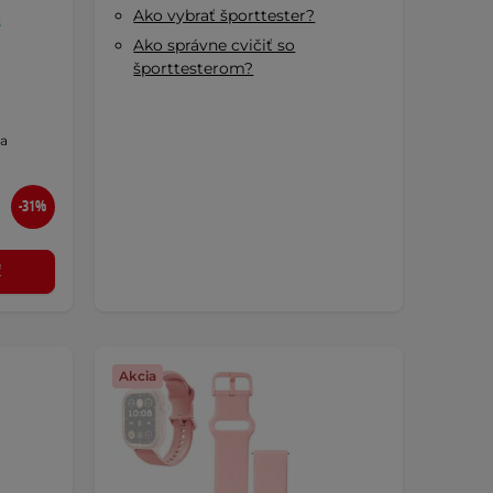
Ako vybrať športtester?
Ako správne cvičiť so
športtesterom?
sa
-31%
ť
Akcia