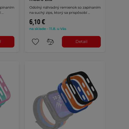
apínaním
Odolný náhradný remienok so zapínaním
í …
na suchý zips, ktorý sa prispôsobí …
6,10 €
na sklade – 11.8. u Vás
l
Detail