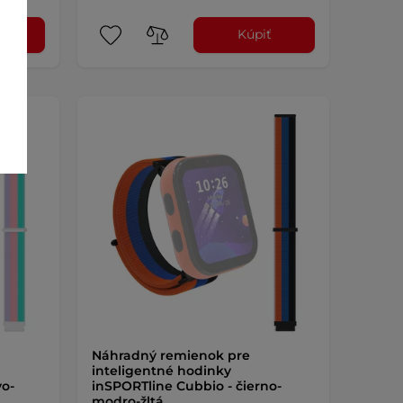
ť
Kúpiť
Náhradný remienok pre
inteligentné hodinky
vo-
inSPORTline Cubbio - čierno-
modro-žltá