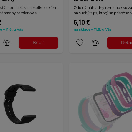
týl hodiniek za niekoľko sekúnd.
Odolný náhradný remienok so z
náhradný remienok s …
na suchý zips, ktorý sa prispôsob
€
6,10 €
e – 11.8. u Vás
na sklade – 11.8. u Vás
Kúpiť
Detai