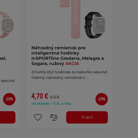
Náhradný remienok pre
inteligentné hodinky
el,
inSPORTline Gradana, Melagra a
Sagara, ružový
AKCIA
Zmeňte štýl hodiniek za niekoľko sekúnd.
Odolný náhradný remienok s …
o sekúnd.
4,70 €
6,10 €
-23%
-23%
na sklade – 11.8. u Vás
ť
Kúpiť