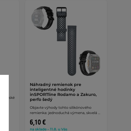
 pre
Náhradný remienok pre
ky
inteligentné hodinky
inSPORTline Rodamo a Zakuro,
re detské
perfo šedý
Objavte výhody tohto silikónového
remienka: jednoduchá výmena, skvelá …
6,10 €
na sklade – 11.8. u Vás