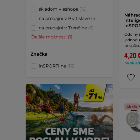
skladom v eshope
(16)
Náhra
na predajni v Bratislave
(4)
inteli
inSPOR
na predajni v Trenčíne
(2)
Odolný 
Ďalšie možnosti (1)
jednodu
prispôso
Značka
4,20 
na sklad
inSPORTline
(16)
Akcia