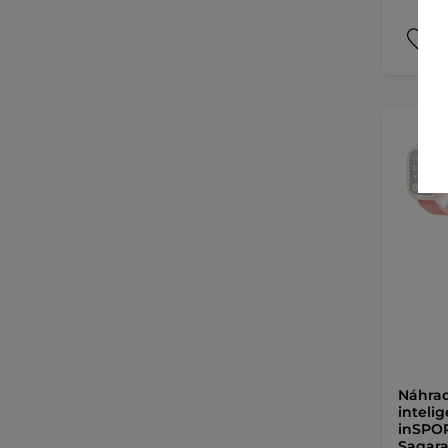
Náhra
inteli
inSPOR
Sagara