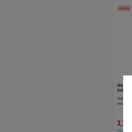
Akcia
Nabíja
inteli
Náhradný
intelige
3,70 
na sklad