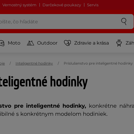
Vernostný systém
Darčekové poukazy
Servis
Moto
Outdoor
Zdravie a krása
Záh
oje
Inteligentné hodinky
Príslušenstvo pre inteligentné hodinky
teligentné hodinky
stvo pre inteligentné hodinky,
konkrétne náhra
atibilné s konkrétnym modelom hodiniek.