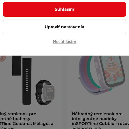
Súhlasím
Kúpiť
Kúpi
Upraviť nastavenia
Nesúhlasím
dný remienok pre
Náhradný remienok pre
gentné hodinky
inteligentné hodinky
Tline Gradana, Melagra a
inSPORTline Cubbio - ružo
 čierny
zeleno-fialová