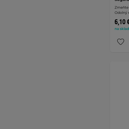
Zmeňte š
Odolný 
6,10 
na sklad