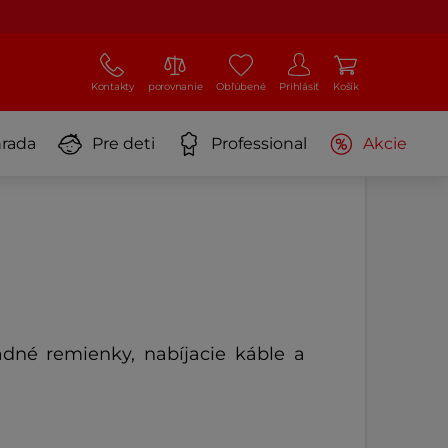
Kontakty
porovnanie
Obľúbené
Prihlásiť
Košík
rada
Pre deti
Professional
Akcie
dné remienky, nabíjacie káble a