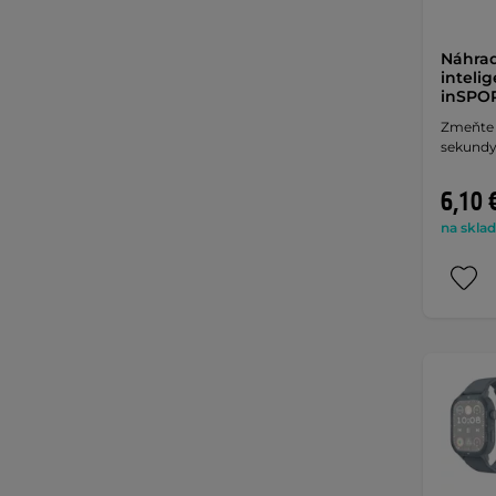
Náhra
inteli
inSPOR
Zmeňte 
sekundy
6,10 
na sklad