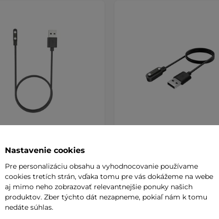
cí kábel inSPORTline pre
Nabíjací kábel inSPORTline
gentné hodinky
AKCIA
detské inteligentné hodin
Nastavenie cookies
 nabíjací kábel pre vybrané
Náhradný nabíjací kábel nielen p
Pre personalizáciu obsahu a vyhodnocovanie používame
ntné hodinky inSPORTline.
inteligentné hodinky.
cookies tretích strán, vďaka tomu pre vás dokážeme na webe
aj mimo neho zobrazovať relevantnejšie ponuky našich
produktov. Zber týchto dát nezapneme, pokiaľ nám k tomu
€
4,70 €
4,70 €
nedáte súhlas.
-21%
e – 11.8. u Vás
na sklade – 11.8. u Vás