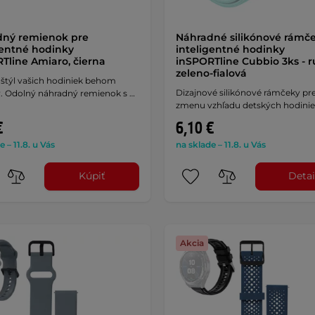
dný remienok pre
Náhradné silikónové rámč
gentné hodinky
inteligentné hodinky
Tline Amiaro, čierna
inSPORTline Cubbio 3ks - r
zeleno-fialová
štýl vašich hodiniek behom
Dizajnové silikónové rámčeky pre
. Odolný náhradný remienok s …
zmenu vzhľadu detských hodinie
€
6,10 €
e – 11.8. u Vás
na sklade – 11.8. u Vás
Kúpiť
Detai
Akcia