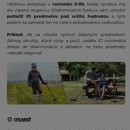
väčšinou pohybujú v
rozmedzí 0-99,
každý výrobca má
ale vlastnú stupnicu. Diskriminačná funkcia vám umožní
potlačiť ID predmetov pod určitú hodnotou
a tým
pádom sa zamerať len na ciele s požadovanou vodivosťou.
Príklad:
Ak sa chcete vyhnúť železným predmetom
(klince, skrutky, staré rúrky a pod.), zadáte ID rozmedzia
železa do diskriminácie a detektor na tieto predmety
nebude reagovať.
⚙️
CITLIVOSŤ