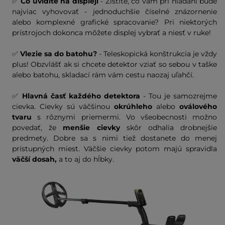
✅
Čo uvidíte na displeji
- Zistite, čo vám pri hľadaní bude
najviac vyhovovať - jednoduchšie číselné znázornenie
alebo komplexné grafické spracovanie? Pri niektorých
prístrojoch dokonca môžete displej vybrať a niesť v ruke!
✅
Vlezie sa do batohu?
- Teleskopická konštrukcia je vždy
plus! Obzvlášť ak si chcete detektor vziať so sebou v taške
alebo batohu, skladací rám vám cestu naozaj uľahčí.
✅
Hlavná časť každého detektora
- Tou je samozrejme
cievka. Cievky sú väčšinou
okrúhleho
alebo
oválového
tvaru
s rôznymi priemermi. Vo všeobecnosti možno
povedať, že
menšie cievky
skôr odhalia drobnejšie
predmety. Dobre sa s nimi tiež dostanete do menej
prístupných miest. Väčšie cievky potom majú spravidla
väčší dosah,
a to aj do hĺbky.