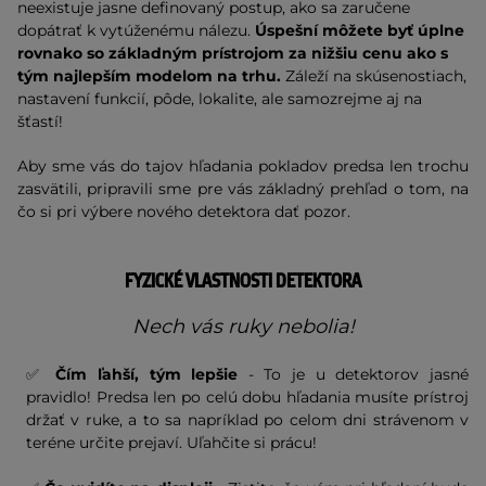
neexistuje jasne definovaný postup, ako sa zaručene
dopátrať k vytúženému nálezu.
Úspešní môžete byť úplne
rovnako so základným prístrojom za nižšiu cenu ako s
tým najlepším modelom na trhu.
Záleží na skúsenostiach,
nastavení funkcií, pôde, lokalite, ale samozrejme aj na
šťastí!
Aby sme vás do tajov hľadania pokladov predsa len trochu
zasvätili, pripravili sme pre vás základný prehľad o tom, na
čo si pri výbere nového detektora dať pozor.
FYZICKÉ VLASTNOSTI DETEKTORA
Nech vás ruky nebolia!
✅
Čím ľahší, tým lepšie
- To je u detektorov jasné
pravidlo! Predsa len po celú dobu hľadania musíte prístroj
držať v ruke, a to sa napríklad po celom dni strávenom v
teréne určite prejaví. Uľahčite si prácu!