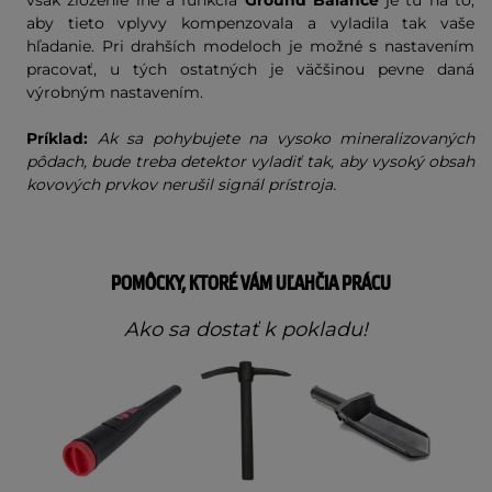
však zloženie iné a funkcia
Ground Balance
je tu na to,
aby tieto vplyvy kompenzovala a vyladila tak vaše
hľadanie. Pri drahších modeloch je možné s nastavením
pracovať, u tých ostatných je väčšinou pevne daná
výrobným nastavením.
Príklad:
Ak sa pohybujete na vysoko mineralizovaných
pôdach, bude treba detektor vyladiť tak, aby vysoký obsah
kovových prvkov nerušil signál prístroja.
POMÔCKY, KTORÉ VÁM UĽAHČIA PRÁCU
Ako sa dostať k pokladu!