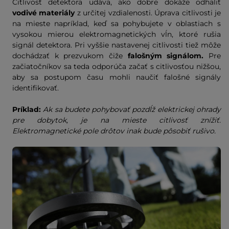
Citlivosť detektora udáva, ako dobre dokáže odhaliť
vodivé materiály
z určitej vzdialenosti. Úprava citlivosti je
na mieste napríklad, keď sa pohybujete v oblastiach s
vysokou mierou elektromagnetických vĺn, ktoré rušia
signál detektora. Pri vyššie nastavenej citlivosti tiež môže
dochádzať k prezvukom čiže
falošným signálom.
Pre
začiatočníkov sa teda odporúča začať s citlivosťou nižšou,
aby sa postupom času mohli naučiť falošné signály
identifikovať.
Príklad:
Ak sa budete pohybovať pozdĺž elektrickej ohrady
pre dobytok, je na mieste citlivosť znížiť.
Elektromagnetické pole drôtov inak bude pôsobiť rušivo.