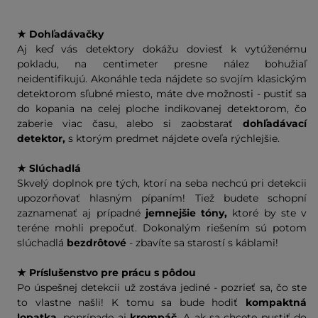
★ Dohľadávačky
Aj keď vás detektory dokážu doviesť k vytúženému
pokladu, na centimeter presne nález bohužiaľ
neidentifikujú. Akonáhle teda nájdete so svojím klasickým
detektorom sľubné miesto, máte dve možnosti - pustiť sa
do kopania na celej ploche indikovanej detektorom, čo
zaberie viac času, alebo si zaobstarať
dohľadávací
detektor,
s ktorým predmet nájdete oveľa rýchlejšie.
★ Slúchadlá
Skvelý doplnok pre tých, ktorí na seba nechcú pri detekcii
upozorňovať hlasným pípaním! Tiež budete schopní
zaznamenať aj prípadné
jemnejšie tóny,
ktoré by ste v
teréne mohli prepočuť. Dokonalým riešením sú potom
slúchadlá
bezdrôtové
- zbavíte sa starostí s káblami!
★ Príslušenstvo pre prácu s pôdou
Po úspešnej detekcii už zostáva jediné - pozrieť sa, čo ste
to vlastne našli! K tomu sa bude hodiť
kompaktná
lopatka,
poprípade aj
krompáč.
A ak sa chcete pustiť do