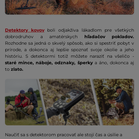
Detektory kovov
boli odjakživa lákadlom pre všetkých
dobrodruhov a amatérskych
hľadačov pokladov.
Rozhodne sa jedná o skvelý spôsob, ako si spestriť pobyt v
prírode, a dokonca aj lepšie spoznať svoje okolie a jeho
históriu. S detektormi totiž môžete naraziť na všeličo -
staré mince, náboje, odznaky, šperky
a áno, dokonca aj
to
zlato.
Naučiť sa s detektorom pracovať ale stojí čas a úsilie a