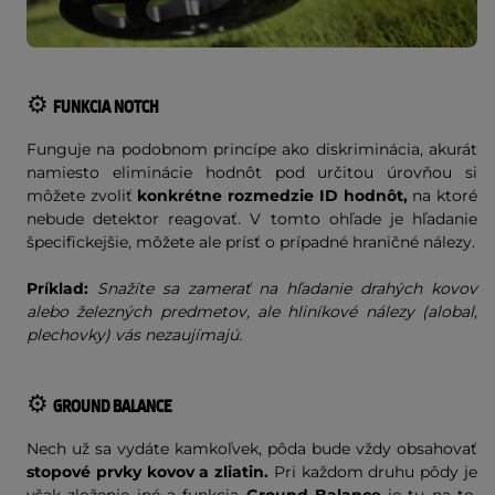
⚙️
FUNKCIA NOTCH
Funguje na podobnom princípe ako diskriminácia, akurát
namiesto eliminácie hodnôt pod určitou úrovňou si
môžete zvoliť
konkrétne rozmedzie ID hodnôt,
na ktoré
nebude detektor reagovať. V tomto ohľade je hľadanie
špecifickejšie, môžete ale prísť o prípadné hraničné nálezy.
Príklad:
Snažíte sa zamerať na hľadanie drahých kovov
alebo železných predmetov, ale hliníkové nálezy (alobal,
plechovky) vás nezaujímajú.
⚙️
GROUND BALANCE
Nech už sa vydáte kamkoľvek, pôda bude vždy obsahovať
stopové prvky kovov a zliatin.
Pri každom druhu pôdy je