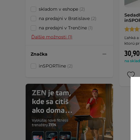
skladom v eshope
(2)
Sedadl
na predajni v Bratislave
(2)
inSPOR
na predajni v Trenčíne
(1)
Ďalšie možnosti (1)
Ľahká a
ktorú pr
30,90
Značka
na sklad
inSPORTline
(2)