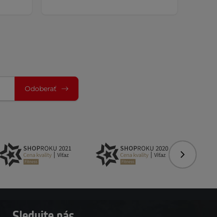
Odoberať
Nasledujú
Sledujte nás