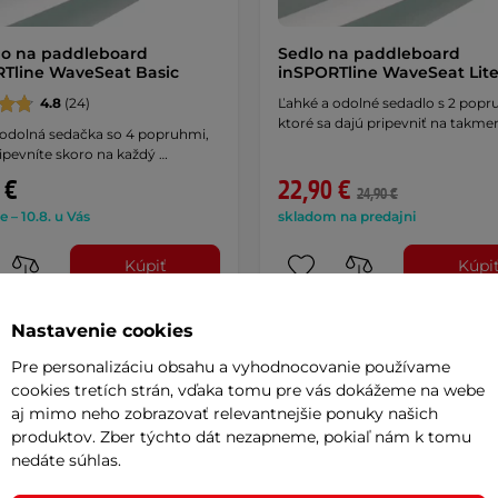
o na paddleboard
Sedlo na paddleboard
Tline WaveSeat Basic
inSPORTline WaveSeat Lit
4.8
(24)
Ľahké a odolné sedadlo s 2 popr
ktoré sa dajú pripevniť na takme
 odolná sedačka so 4 popruhmi,
ipevníte skoro na každý …
 €
22,90 €
24,90 €
e – 10.8. u Vás
skladom na predajni
Kúpiť
Kúpi
Nastavenie cookies
Pre personalizáciu obsahu a vyhodnocovanie používame
cookies tretích strán, vďaka tomu pre vás dokážeme na webe
aj mimo neho zobrazovať relevantnejšie ponuky našich
produktov. Zber týchto dát nezapneme, pokiaľ nám k tomu
nedáte súhlas.