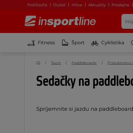
Požičovňa
Outlet
Inlive
Aktuality
Predajne
Fitness
Šport
Cyklistika
Šport
Paddleboardy
Príslušenstv
Sedačky na paddleb
Spríjemnite si jazdu na paddleboar