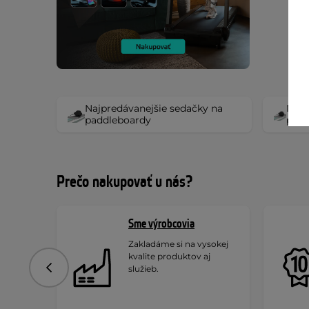
Najpredávanejšie sedačky na
Najp
paddleboardy
padd
Prečo nakupovať u nás?
Sme výrobcovia
Zakladáme si na vysokej
kvalite produktov aj
služieb.
Predchádzajúce