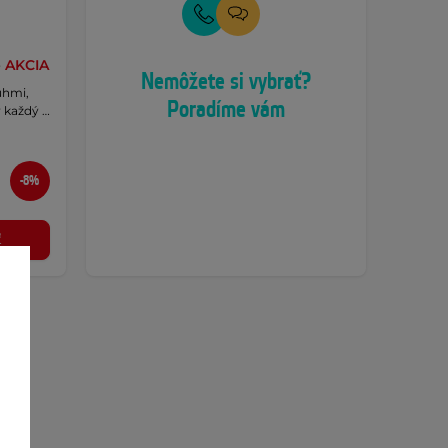
e
AKCIA
Nemôžete si vybrať?
uhmi,
Poradíme vám
r každý …
-8%
ť