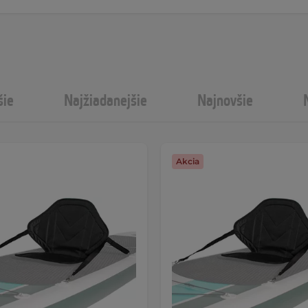
šie
Najžiadanejšie
Najnovšie
Akcia