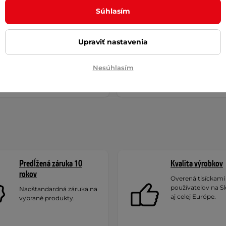
Súhlasím
Upraviť nastavenia
Nesúhlasím
redávanejšie sedačky na
Najlacnejšie sedačky na
leboardy - porovnanie
paddleboardy
Predĺžená záruka 10
Kvalita výrobkov
rokov
Overená tisíckami
používateľov na S
Nadštandardná záruka na
aj celej Európe.
vybrané produkty.