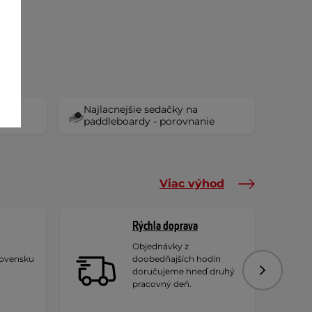
Najlacnejšie sedačky na
paddleboardy - porovnanie
Viac výhod
Rýchla doprava
Objednávky z
lovensku
doobedňajších hodín
doručujeme hneď druhý
Nasledujú
pracovný deň.