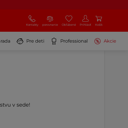
Kontakty
porovnanie
Obľúbené
Prihlásiť
Košík
rada
Pre deti
Professional
Akcie
stvu v sede!