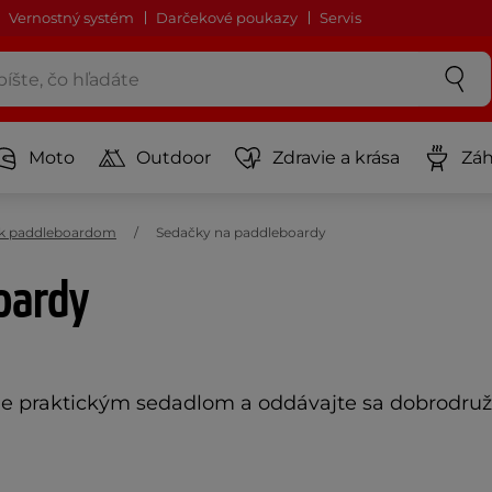
Vernostný systém
Darčekové poukazy
Servis
Moto
Outdoor
Zdravie a krása
Záh
o k paddleboardom
Sedačky na paddleboardy
oardy
de praktickým sedadlom a oddávajte sa dobrodruž