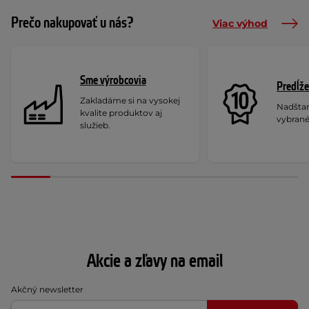
Prečo nakupovať u nás?
Viac výhod
Sme výrobcovia
Predĺže
Zakladáme si na vysokej
Nadšta
kvalite produktov aj
vybrané
služieb.
Akcie a zľavy na email
Akčný newsletter