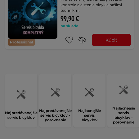
kontrola a čistenie bicykla našimi
technikmi.
99,90 €
na sklade
Kúpiť
Professional
Najlacnejšie
Najpredávanejšie
Najlacnejšie
Najpredávanejšie
servis
servis bicyklov -
servis
servis bicyklov
bicyklov -
porovnanie
bicyklov
porovnanie