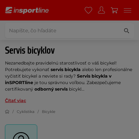
Servis bicyklov
Nezanedbajte pravidelnú starostlivosť o váš bicykel!
Potrebujete vykonať
servis bicykla
alebo len profesionálne
vyčistiť bicykel a neviete si rady?
Servis bicykla v
inSPORTline
je tou správnou voľbou.
Zabezpečujeme
c
ertifikovaný
odborný servis
bicykl...
Čítať viac
Cyklistika
Bicykle