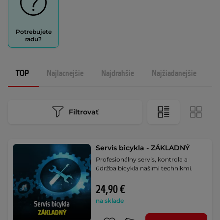
Potrebujete
radu?
TOP
Najlacnejšie
Najdrahšie
Najžiadanejšie
N
Filtrovať
Servis bicykla - ZÁKLADNÝ
Profesionálny servis, kontrola a
údržba bicykla našimi technikmi.
24,90 €
na sklade