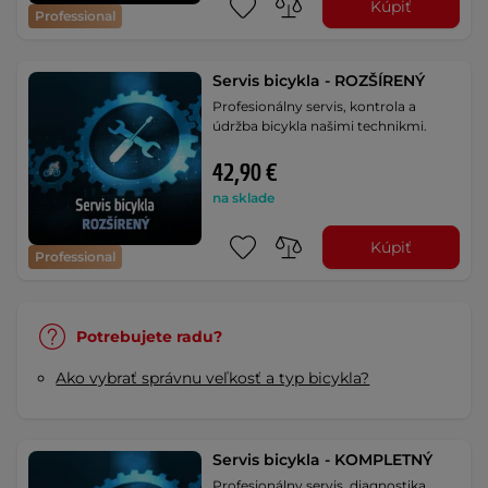
Kúpiť
Professional
Servis bicykla - ROZŠÍRENÝ
Profesionálny servis, kontrola a
údržba bicykla našimi technikmi.
42,90 €
na sklade
Kúpiť
Professional
Potrebujete radu?
Ako vybrať správnu veľkosť a typ bicykla?
Servis bicykla - KOMPLETNÝ
Profesionálny servis, diagnostika,