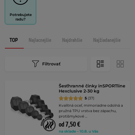
Potrebujete
radu?
TOP
Najlacnejšie
Najdrahšie
Najžiadanejšie
N
Filtrovať
Šesťhranné činky inSPORTline
Hexclusive 2-30 kg
5
(37)
Kvalitná oceľ, mimoriadne odolná a
pružná TPU vrstva bez zápachu,
protišmykové …
od 7,50 €
na sklade – 10.8. u Vás