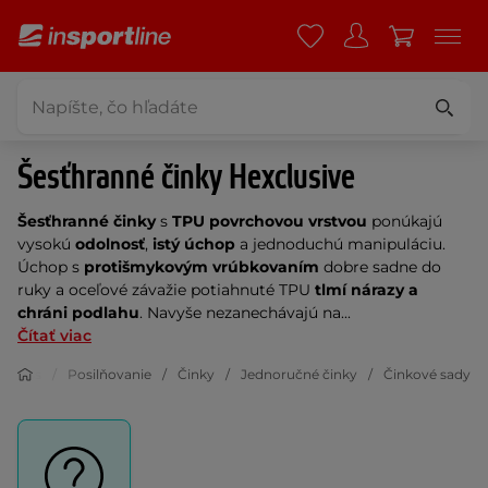
Šesťhranné činky Hexclusive
Šesťhranné činky
s
TPU povrchovou vrstvou
ponúkajú
vysokú
odolnosť
,
istý úchop
a jednoduchú manipuláciu.
Úchop s
protišmykovým vrúbkovaním
dobre sadne do
ruky a oceľové závažie potiahnuté TPU
tlmí nárazy a
chráni podlahu
. Navyše nezanechávajú na...
Čítať viac
Fitness
Posilňovanie
Činky
Jednoručné činky
Činkové sady