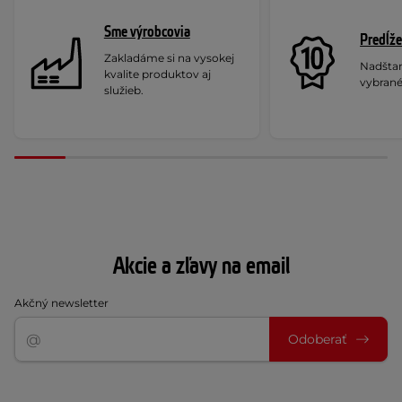
Sme výrobcovia
Predĺže
Zakladáme si na vysokej
Nadšta
kvalite produktov aj
vybrané
služieb.
Akcie a zľavy na email
Akčný newsletter
Odoberať