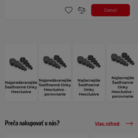
Detail
Najlacnejšie
Najpredávanejšie
Najlacnejšie
Najpredávanejšie
Šesťhranné
Šesťhranné činky
Šesťhranné
Šesťhranné činky
činky
Hexclusive -
činky
Hexclusive
Hexclusive -
porovnanie
Hexclusive
porovnanie
Prečo nakupovať u nás?
Viac výhod