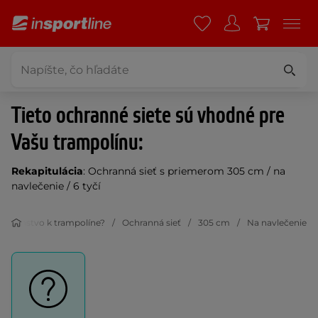
Tieto ochranné siete sú vhodné pre
Vašu trampolínu:
Rekapitulácia
: Ochranná sieť s priemerom 305 cm / na
navlečenie / 6 tyčí
íslušenstvo k trampolíne?
Ochranná sieť
305 cm
Na navlečenie