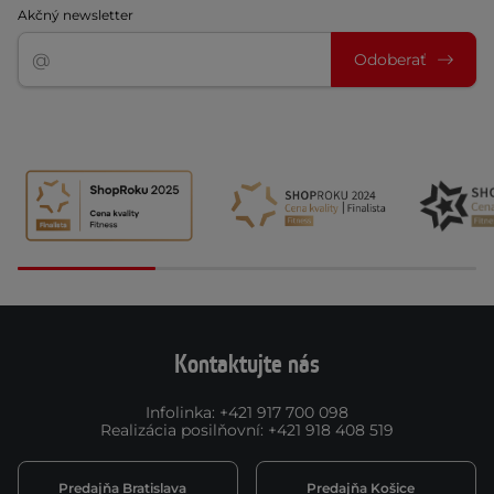
Akčný newsletter
Odoberať
Kontaktujte nás
Infolinka
:
+421 917 700 098
Realizácia posilňovní
:
+421 918 408 519
Predajňa Bratislava
Predajňa Košice