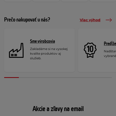
Prečo nakupovať u nás?
Viac výhod
Sme výrobcovia
Predĺže
Zakladáme si na vysokej
Nadšta
kvalite produktov aj
vybrané
služieb.
Akcie a zľavy na email