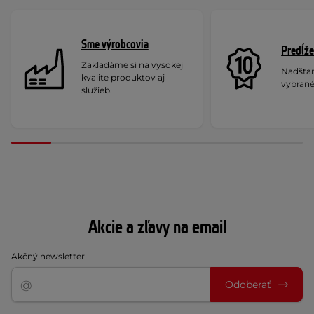
Sme výrobcovia
Predĺže
Zakladáme si na vysokej
Nadšta
kvalite produktov aj
vybrané
služieb.
Akcie a zľavy na email
Akčný newsletter
Odoberať