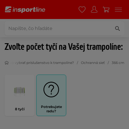
Zvoľte počet tyčí na Vašej trampolíne:
Ako vybrať príslušenstvo k trampolíne?
Ochranná sieť
366 cm
Potrebujete
8 tyčí
radu?