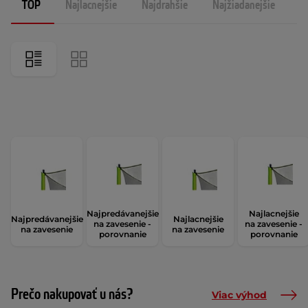
TOP
Najlacnejšie
Najdrahšie
Najžiadanejšie
N
Najpredávanejšie
Najlacnejšie
Najpredávanejšie
Najlacnejšie
na zavesenie -
na zavesenie -
na zavesenie
na zavesenie
porovnanie
porovnanie
Prečo nakupovať u nás?
Viac výhod