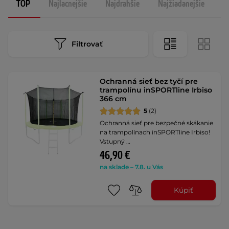
TOP
Najlacnejšie
Najdrahšie
Najžiadanejšie
N
Filtrovať
Ochranná sieť bez tyčí pre
trampolínu inSPORTline Irbiso
366 cm
5
(2)
Ochranná sieť pre bezpečné skákanie
na trampolínach inSPORTline Irbiso!
Vstupný …
46,90 €
na sklade – 7.8. u Vás
Kúpiť