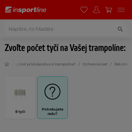
Zvoľte počet tyčí na Vašej trampolíne:
Ako vybrať príslušenstvo k trampolíne?
Ochranná sieť
366 cm
Potrebujete
8 tyčí
radu?