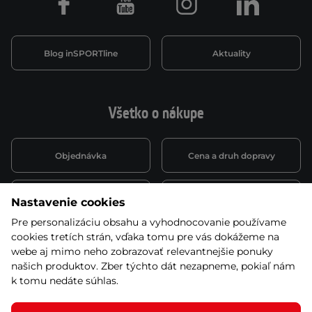
Facebook
Youtube
Instagram
LinkedIn
Blog inSPORTline
Aktuality
Všetko o nákupe
Objednávka
Cena a druh dopravy
Spôsob platby
Vernostný systém
Nastavenie cookies
Pre personalizáciu obsahu a vyhodnocovanie používame
cookies tretích strán, vďaka tomu pre vás dokážeme na
Montáž a servis
Reklamácie a záruka
webe aj mimo neho zobrazovať relevantnejšie ponuky
našich produktov. Zber týchto dát nezapneme, pokiaľ nám
k tomu nedáte súhlas.
Kariéra
Obchodné podmienky