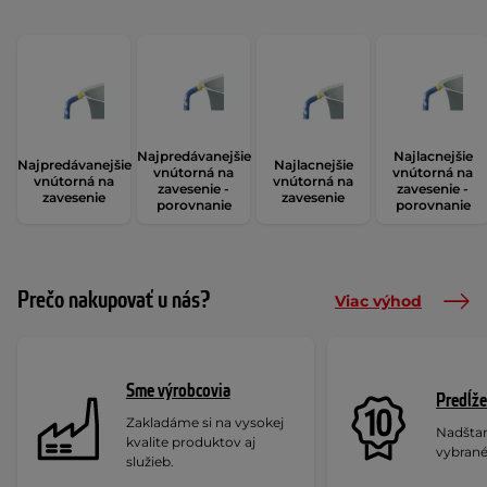
Najpredávanejšie
Najlacnejšie
Najpredávanejšie
Najlacnejšie
vnútorná na
vnútorná na
vnútorná na
vnútorná na
zavesenie -
zavesenie -
zavesenie
zavesenie
porovnanie
porovnanie
Prečo nakupovať u nás?
Viac výhod
Sme výrobcovia
Predĺže
Zakladáme si na vysokej
Nadšta
kvalite produktov aj
vybrané
služieb.