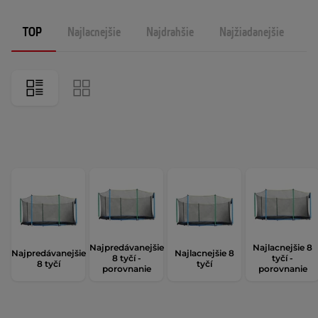
TOP
Najlacnejšie
Najdrahšie
Najžiadanejšie
N
Najpredávanejšie
Najlacnejšie 8
Najpredávanejšie
Najlacnejšie 8
8 tyčí -
tyčí -
8 tyčí
tyčí
porovnanie
porovnanie