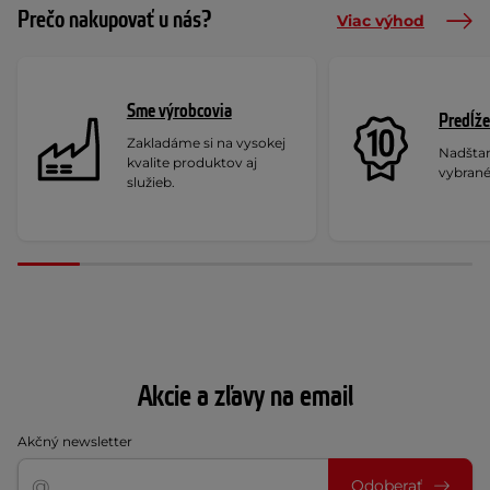
Prečo nakupovať u nás?
Viac výhod
Sme výrobcovia
Predĺže
Zakladáme si na vysokej
Nadšta
kvalite produktov aj
vybrané
služieb.
Akcie a zľavy na email
Akčný newsletter
Odoberať