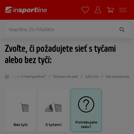
Zvoľte, či požadujete sieť s tyčami
alebo bez tyčí:
íslušenstvo k trampolíne?
Ochranná sieť
430 cm
Na zavesenie
Potrebujete
Bez tyčí
S tyčami
radu?