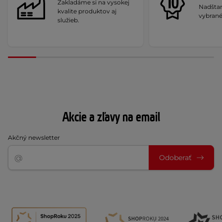
Zakladáme si na vysokej
Nadšta
kvalite produktov aj
vybrané
služieb.
Akcie a zľavy na email
Akčný newsletter
Odoberať