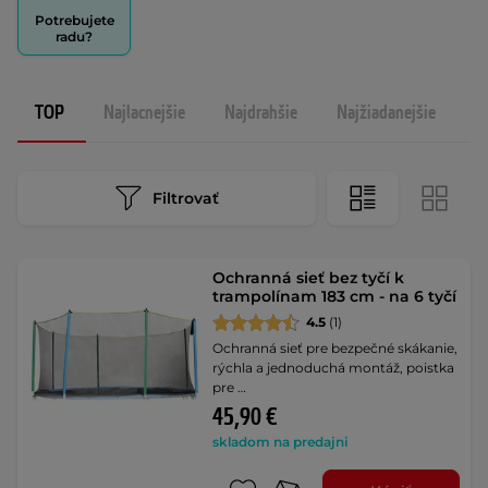
Potrebujete
radu?
TOP
Najlacnejšie
Najdrahšie
Najžiadanejšie
N
Filtrovať
Ochranná sieť bez tyčí k
trampolínam 183 cm - na 6 tyčí
4.5
(1)
Ochranná sieť pre bezpečné skákanie,
rýchla a jednoduchá montáž, poistka
pre …
45,90 €
skladom na predajni