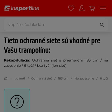
Tieto ochranné siete sú vhodné pre
Vašu trampolínu:
Rekapitulácia
: Ochranná sieť s priemerom 183 cm / na
zavesenie / 6 tyčí / bez tyčí (len sieť)
tvo k trampolíne?
Ochranná sieť
183 cm
Na zavesenie
6 tyčí