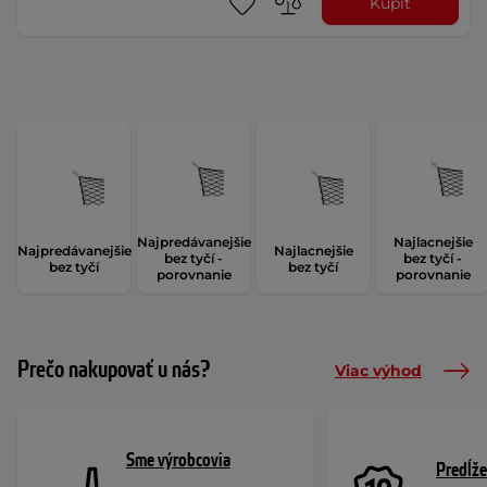
Kúpiť
Najpredávanejšie
Najlacnejšie
Najpredávanejšie
Najlacnejšie
bez tyčí -
bez tyčí -
bez tyčí
bez tyčí
porovnanie
porovnanie
Prečo nakupovať u nás?
Viac výhod
Sme výrobcovia
Predĺže