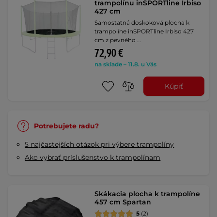
trampolínu inSPORTline Irbiso
427 cm
Samostatná doskoková plocha k
trampolíne inSPORTline Irbiso 427
cm z pevného …
72,90 €
na sklade – 11.8. u Vás
Kúpiť
Potrebujete radu?
5 najčastejších otázok pri výbere trampolíny
Ako vybrať príslušenstvo k trampolínam
Skákacia plocha k trampolíne
457 cm Spartan
5
(2)