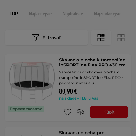
TOP
Najlacnejšie
Najdrahšie
Najžiadanejšie
N
Filtrovať
Skákacia plocha k trampolíne
inSPORTline Flea PRO 430 cm
Samostatná doskoková plocha k
trampolíne inSPORTline Flea PRO z
pevného materiálu …
80,90 €
na sklade – 11.8. u Vás
Doprava zadarmo
Kúpiť
Skákacia plocha pre