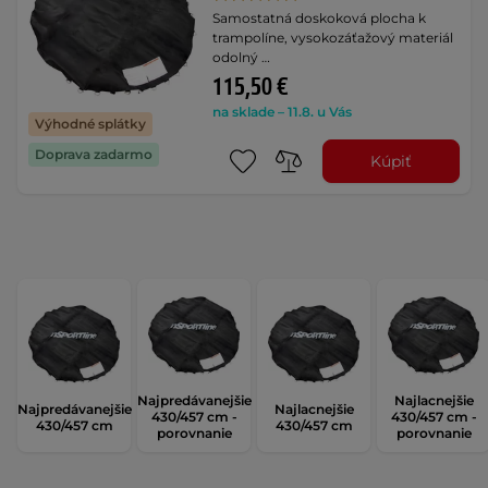
Samostatná doskoková plocha k
trampolíne, vysokozáťažový materiál
odolný …
115,50 €
na sklade – 11.8. u Vás
Výhodné splátky
Doprava zadarmo
Kúpiť
Najpredávanejšie
Najlacnejšie
Najpredávanejšie
Najlacnejšie
430/457 cm -
430/457 cm -
430/457 cm
430/457 cm
porovnanie
porovnanie