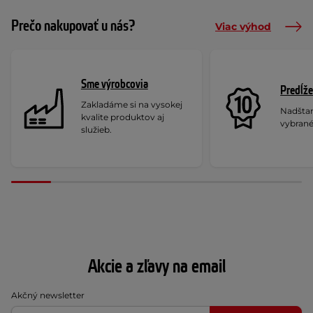
Prečo nakupovať u nás?
Viac výhod
Sme výrobcovia
Predĺže
Zakladáme si na vysokej
Nadšta
kvalite produktov aj
vybrané
služieb.
Akcie a zľavy na email
Akčný newsletter