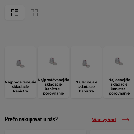
Najpredávanejšie
Najlacnejšie
Najpredávanejšie
Najlacnejšie
skladacie
skladacie
skladacie
skladacie
kanistre -
kanistre -
kanistre
kanistre
porovnanie
porovnanie
Prečo nakupovať u nás?
Viac výhod