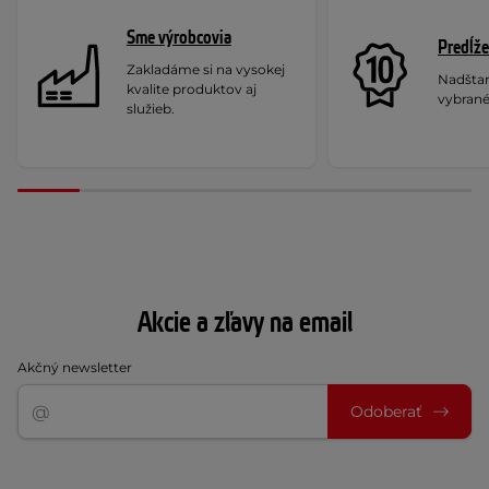
Sme výrobcovia
Predĺže
Zakladáme si na vysokej
Nadšta
kvalite produktov aj
vybrané
služieb.
Akcie a zľavy na email
Akčný newsletter
Odoberať