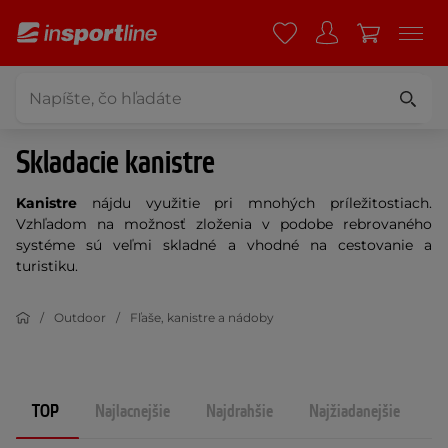
Skladacie kanistre
Kanistre
nájdu využitie pri mnohých príležitostiach.
Vzhľadom na možnosť zloženia v podobe rebrovaného
systéme sú veľmi skladné a vhodné na cestovanie a
turistiku.
Outdoor
Fľaše, kanistre a nádoby
TOP
Najlacnejšie
Najdrahšie
Najžiadanejšie
N