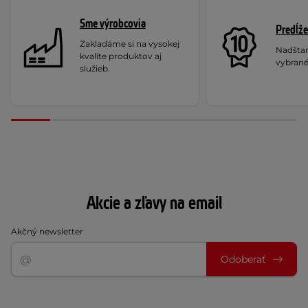
Sme výrobcovia
Predĺže
Zakladáme si na vysokej
Nadšta
kvalite produktov aj
vybrané
služieb.
Akcie a zľavy na email
Akčný newsletter
Odoberať