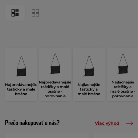
Najpredávanejšie
Najlacnejšie
Najpredávanejšie
Najlacnejšie
taštičky a malé
taštičky a
taštičky a malé
taštičky a
brašne -
malé brašne -
brašne
malé brašne
porovnanie
porovnanie
Prečo nakupovať u nás?
Viac výhod