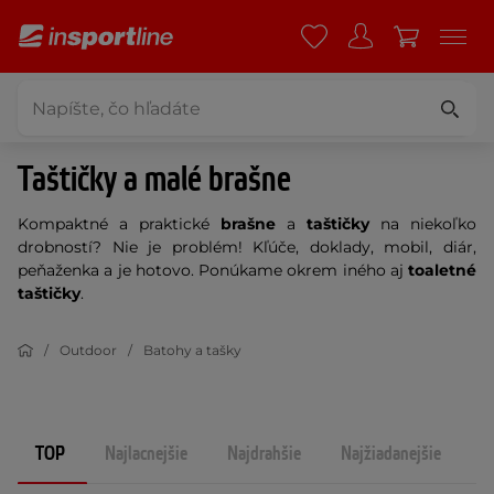
Taštičky a malé brašne
Kompaktné a praktické
brašne
a
taštičky
na niekoľko
drobností? Nie je problém! Kľúče, doklady, mobil, diár,
peňaženka a je hotovo. Ponúkame okrem iného aj
toaletné
taštičky
.
Outdoor
Batohy a tašky
TOP
Najlacnejšie
Najdrahšie
Najžiadanejšie
N