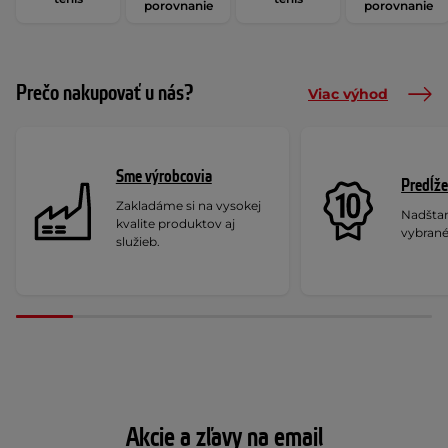
porovnanie
porovnanie
Prečo nakupovať u nás?
Viac výhod
Sme výrobcovia
Predĺže
Zakladáme si na vysokej
Nadšta
kvalite produktov aj
vybrané
služieb.
Akcie a zľavy na email