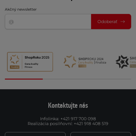
Akčný newsletter
Odoberať
Kontaktujte nás
Infolinka
:
+421 917 700 098
Realizácia posilňovní
:
+421 918 408 519