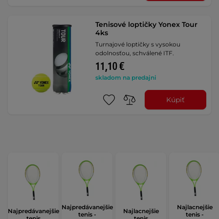
Tenisové loptičky Yonex Tour
4ks
Turnajové loptičky s vysokou
odolnosťou, schválené ITF.
11,10 €
skladom na predajni
Kúpiť
Najpredávanejšie
Najlacnejšie
Najpredávanejšie
Najlacnejšie
tenis -
tenis -
tenis
tenis