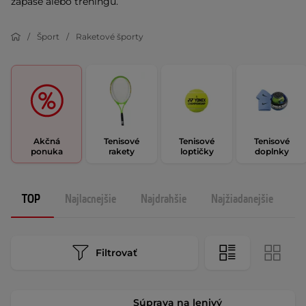
zápase alebo tréningu.
Šport
Raketové športy
Akčná
Tenisové
Tenisové
Tenisové
ponuka
rakety
loptičky
doplnky
TOP
Najlacnejšie
Najdrahšie
Najžiadanejšie
N
Filtrovať
Súprava na lenivý