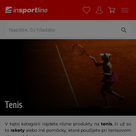
Tenis
V tejto kategórii nájdete rôzne produkty na
tenis
, či už sú
to
rakety
alebo iné pomôcky, ktoré použijete pri tenisovom