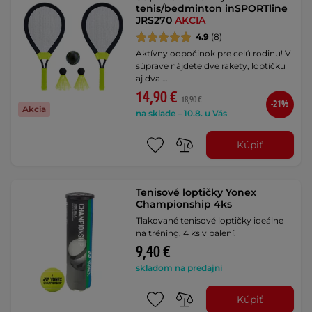
tenis/bedminton inSPORTline
JRS270
AKCIA
4.9
(8)
Aktívny odpočinok pre celú rodinu! V
súprave nájdete dve rakety, loptičku
aj dva …
14,90 €
18,90 €
-21%
Akcia
na sklade – 10.8. u Vás
Kúpiť
Tenisové loptičky Yonex
Championship 4ks
Tlakované tenisové loptičky ideálne
na tréning, 4 ks v balení.
9,40 €
skladom na predajni
Kúpiť