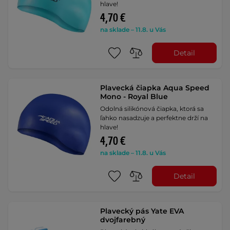
hlave!
4,70 €
na sklade – 11.8. u Vás
Detail
Plavecká čiapka Aqua Speed
Mono - Royal Blue
Odolná silikónová čiapka, ktorá sa
ľahko nasadzuje a perfektne drží na
hlave!
4,70 €
na sklade – 11.8. u Vás
Detail
Plavecký pás Yate EVA
dvojfarebný