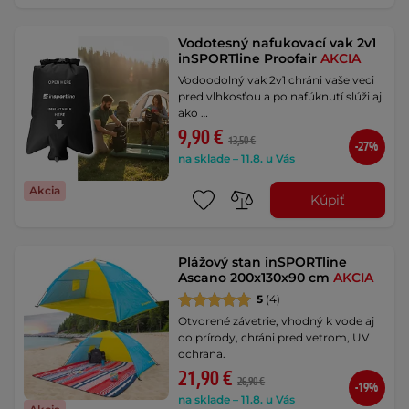
Vodotesný nafukovací vak 2v1
inSPORTline Proofair
AKCIA
Vodoodolný vak 2v1 chráni vaše veci
pred vlhkosťou a po nafúknutí slúži aj
ako …
9,90 €
13,50 €
-27%
na sklade – 11.8. u Vás
Akcia
Kúpiť
Plážový stan inSPORTline
Ascano 200x130x90 cm
AKCIA
5
(4)
Otvorené závetrie, vhodný k vode aj
do prírody, chráni pred vetrom, UV
ochrana.
21,90 €
26,90 €
-19%
na sklade – 11.8. u Vás