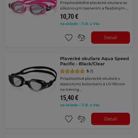
Prispôsobiteľné plavecké okuliare so
silikónovým tesnením a flexibilným …
10,70 €
na sklade – 11.8. u Vás
Detail
Plavecké okuliare Aqua Speed
Pacific - Black/Clear
5
(1)
Prispôsobivé plavecké okuliare s
elastickými šošovkami a UV filtrom
na tréning …
15,40 €
na sklade – 11.8. u Vás
Detail