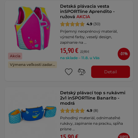
Detská plávacia vesta
inSPORTline Aprendito -
ružová
AKCIA
4.9
(30)
Príjemný neoprénový materiál,
výrazné farby, veselý design,
zapínanie na …
15,90 €
22,90 €
-31%
Akcia
na sklade – 11.8. u Vás
Výmena veľkosti zadarmo
Detail
Detský plávací top s rukávmi
2v1 inSPORTline Banarito -
modrá
4.9
(8)
Pohodlný materiál, odnímateľné
rukávy, zapínanie na pracku, spĺňa
prísne …
15,90 €
SUPER