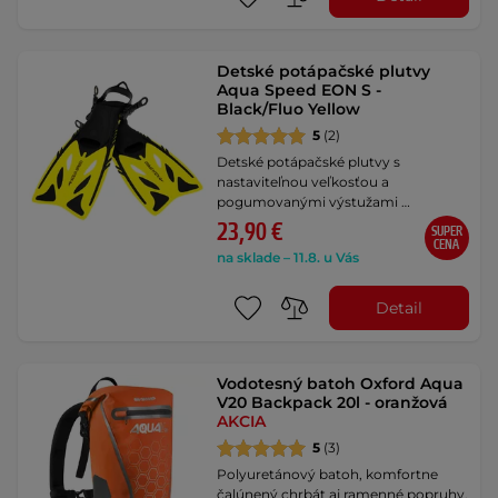
Detské potápačské plutvy
Aqua Speed EON S -
Black/Fluo Yellow
5
(2)
Detské potápačské plutvy s
nastaviteľnou veľkosťou a
pogumovanými výstužami …
23,90 €
SUPER
CENA
na sklade – 11.8. u Vás
Detail
Vodotesný batoh Oxford Aqua
V20 Backpack 20l - oranžová
AKCIA
5
(3)
Polyuretánový batoh, komfortne
čalúnený chrbát aj ramenné popruhy,