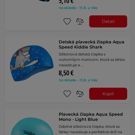
5,10 €
na sklade – 11.8. u Vás
Detail
Detská plavecká čiapka Aqua
Speed Kiddie Shark
Silikónová detská čiapka s
roztomilým motívom, ktorá sa ľahko
nasadzuje a …
8,50 €
na sklade – 11.8. u Vás
Kúpiť
Plavecká čiapka Aqua Speed
Mono - Light Blue
Odolná silikónová čiapka, ktorá sa
ľahko nasadzuje a perfektne drží na