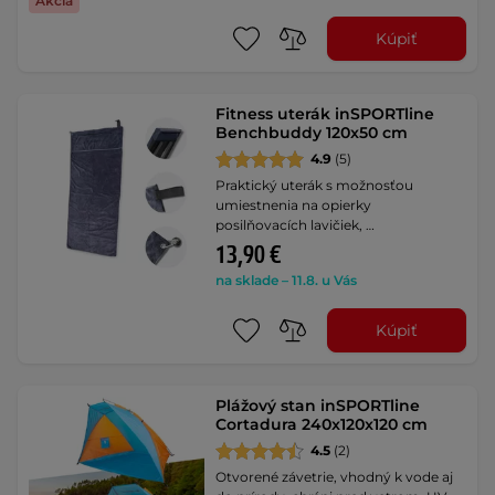
Akcia
Kúpiť
Fitness uterák inSPORTline
Benchbuddy 120x50 cm
4.9
(5)
Praktický uterák s možnosťou
umiestnenia na opierky
posilňovacích lavičiek, …
13,90 €
na sklade – 11.8. u Vás
Kúpiť
Plážový stan inSPORTline
Cortadura 240x120x120 cm
4.5
(2)
Otvorené závetrie, vhodný k vode aj