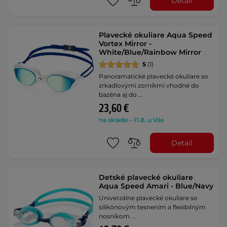
Detail
Plavecké okuliare Aqua Speed
Vortex Mirror -
White/Blue/Rainbow Mirror
5
(1)
Panoramatické plavecké okuliare so
zrkadlovými zorníkmi vhodné do
bazéna aj do …
23,60 €
na sklade – 11.8. u Vás
Detail
Detské plavecké okuliare
Aqua Speed Amari - Blue/Navy
Univerzálne plavecké okuliare so
silikónovým tesnením a flexibilným
nosníkom. …