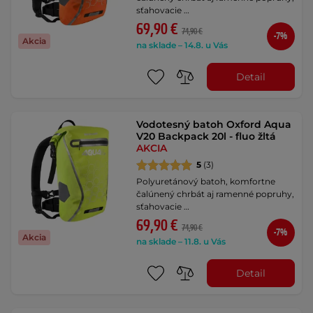
sťahovacie …
69,90 €
74,90 €
-7%
Akcia
na sklade – 14.8. u Vás
Detail
Vodotesný batoh Oxford Aqua
V20 Backpack 20l - fluo žltá
AKCIA
5
(3)
Polyuretánový batoh, komfortne
čalúnený chrbát aj ramenné popruhy,
sťahovacie …
69,90 €
74,90 €
-7%
Akcia
na sklade – 11.8. u Vás
Detail