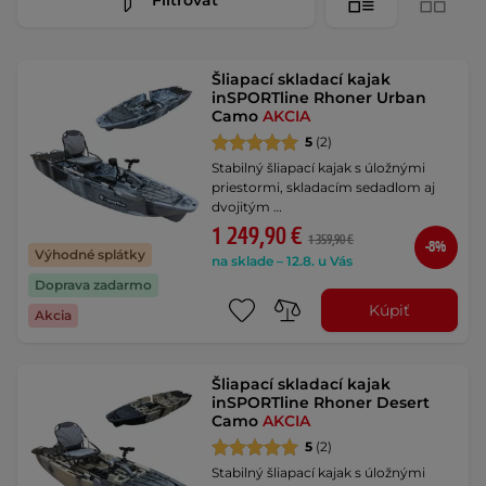
Šliapací skladací kajak
inSPORTline Rhoner Urban
Camo
AKCIA
5
(2)
Stabilný šliapací kajak s úložnými
priestormi, skladacím sedadlom aj
dvojitým …
1 249,90 €
1 359,90 €
-8%
Výhodné splátky
na sklade – 12.8. u Vás
Doprava zadarmo
Kúpiť
Akcia
Šliapací skladací kajak
inSPORTline Rhoner Desert
Camo
AKCIA
5
(2)
Stabilný šliapací kajak s úložnými