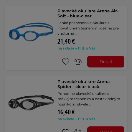
Plavecké okuliare Arena Air-
Soft - blue-clear
Ľahké prispôsobivé okuliare s
inovatívnym tesnením, ideálne pre
vnútorné …
21,40 €
na sklade – 11.8. u Vás
Detail
Plavecké okuliare Arena
Spider - clear-black
Pohodlné plavecké okuliare s
mäkkým tesnením a nastaviteľným
nosníkom, skvelé …
16,40 €
na sklade – 11.8. u Vás