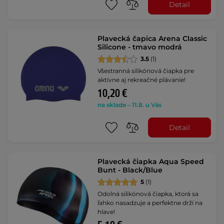
Detail
Plavecká čapica Arena Classic
Silicone - tmavo modrá
3.5
(1)
Všestranná silikónová čiapka pre
aktívne aj rekreačné plávanie!
10,20 €
na sklade – 11.8. u Vás
Detail
Plavecká čiapka Aqua Speed
Bunt - Black/Blue
5
(1)
Odolná silikónová čiapka, ktorá sa
ľahko nasadzuje a perfektne drží na
hlave!