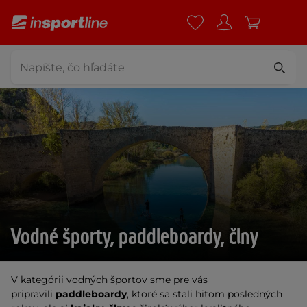
Vodné športy, paddleboardy, člny
V kategórii vodných športov sme pre vás
pripravili
paddleboardy
, ktoré sa stali hitom posledných