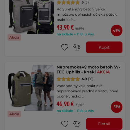
5
(3)
Polyuretánový batoh, veľké
množstvo upínacích očiek a pútok,
praktické …
43,90 €
63,90 €
-31%
na sklade – 11.8. u Vás
Akcia
Kúpiť
Nepremokavý moto batoh W-
TEC Uphills - khaki
AKCIA
4.9
(16)
Vodoodolný vak, praktické
nepremokavé predné a sieťovinové
bočné vrecko, …
46,90 €
73,90 €
-37%
na sklade – 11.8. u Vás
Akcia
Detail