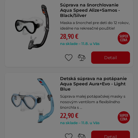
Súprava na šnorchlovanie
Aqua Speed Alize+Samos -
Black/Silver
Maska a šnorchel pre deti do 12 rokov,
ideálne na rekreačné použitie!
28,90 €
SUPER
CENA
na sklade – 11.8. u Vás
Detail
Detská súprava na potápanie
Aqua Speed Aura+Evo - Light
Blue
Súprava malej potápačskej masky s
nosovým ventilom a flexibilného
šnorchla s …
22,90 €
SUPER
CENA
na sklade – 11.8. u Vás
Detail