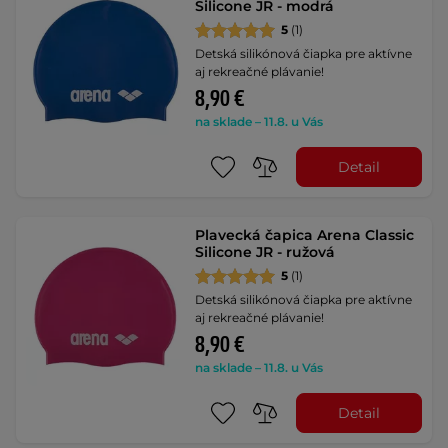
Silicone JR - modrá
5
(1)
Detská silikónová čiapka pre aktívne
aj rekreačné plávanie!
8,90 €
na sklade – 11.8. u Vás
Detail
Plavecká čapica Arena Classic
Silicone JR - ružová
5
(1)
Detská silikónová čiapka pre aktívne
aj rekreačné plávanie!
8,90 €
na sklade – 11.8. u Vás
Detail