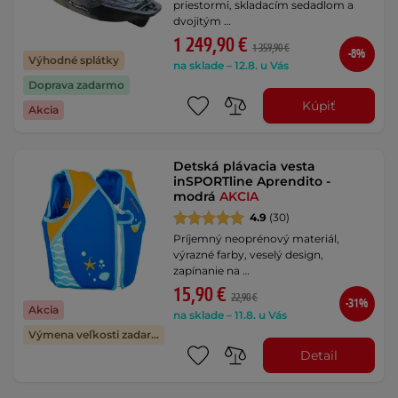
priestormi, skladacím sedadlom a
dvojitým …
1 249,90 €
1 359,90 €
-8%
Výhodné splátky
na sklade – 12.8. u Vás
Doprava zadarmo
Kúpiť
Akcia
Detská plávacia vesta
inSPORTline Aprendito -
modrá
AKCIA
4.9
(30)
Príjemný neoprénový materiál,
výrazné farby, veselý design,
zapínanie na …
15,90 €
22,90 €
-31%
Akcia
na sklade – 11.8. u Vás
Výmena veľkosti zadarmo
Detail