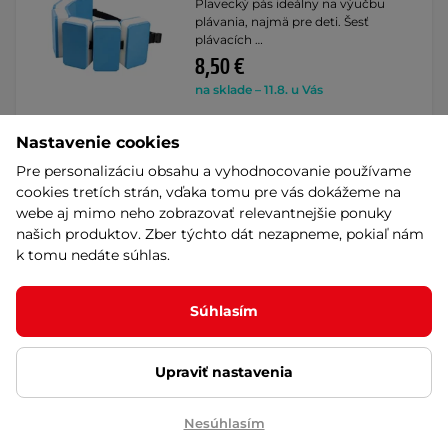
Plavecký pás ideálny na výučbu
plávania, najmä pre deti. Šesť
plávacích …
8,50 €
na sklade – 11.8. u Vás
Kúpiť
Nastavenie cookies
Pre personalizáciu obsahu a vyhodnocovanie používame
cookies tretích strán, vďaka tomu pre vás dokážeme na
Plavecká piškóta Aqua Speed
webe aj mimo neho zobrazovať relevantnejšie ponuky
Wave Pullbuoy - Grey/Black
našich produktov. Zber týchto dát nezapneme, pokiaľ nám
Trojvrstvová tréningová doska pre
k tomu nedáte súhlas.
všetky druhy plaveckého tréningu!
14,30 €
Súhlasím
na sklade – 11.8. u Vás
Detail
Upraviť nastavenia
Nesúhlasím
Plavecký pás Aqua Speed 6-
Piece Flotation Belt