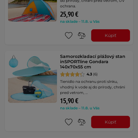
do prírody, chráni pred vetrom, UV
ochrana.
25,90 €
na sklade – 11.8. u Vás
Kúpiť
Samorozkladací plážový stan
inSPORTline Gondara
140x70x55 cm
4.3
(6)
Tienidlo na ochranu proti slnku,
vhodný k vode aj do prírody, chráni
pred vetrom, …
15,90 €
na sklade – 11.8. u Vás
Kúpiť