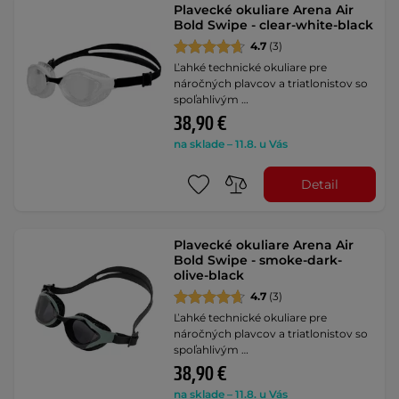
Plavecké okuliare Arena Air
Bold Swipe - clear-white-black
4.7
(3)
Ľahké technické okuliare pre
náročných plavcov a triatlonistov so
spoľahlivým …
38,90 €
na sklade – 11.8. u Vás
Detail
Plavecké okuliare Arena Air
Bold Swipe - smoke-dark-
olive-black
4.7
(3)
Ľahké technické okuliare pre
náročných plavcov a triatlonistov so
spoľahlivým …
38,90 €
na sklade – 11.8. u Vás