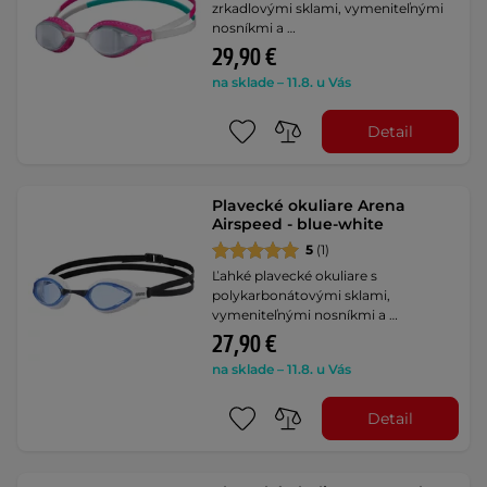
zrkadlovými sklami, vymeniteľnými
nosníkmi a …
29,90 €
na sklade – 11.8. u Vás
Detail
Plavecké okuliare Arena
Airspeed - blue-white
5
(1)
Ľahké plavecké okuliare s
polykarbonátovými sklami,
vymeniteľnými nosníkmi a …
27,90 €
na sklade – 11.8. u Vás
Detail