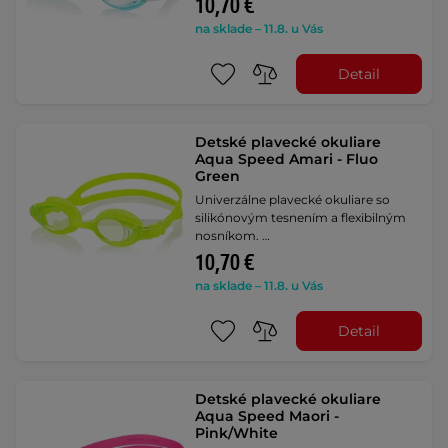
10,70 €
na sklade – 11.8. u Vás
Detail
Detské plavecké okuliare
Aqua Speed Amari - Fluo
Green
Univerzálne plavecké okuliare so
silikónovým tesnením a flexibilným
nosníkom. …
10,70 €
na sklade – 11.8. u Vás
Detail
Detské plavecké okuliare
Aqua Speed Maori -
Pink/White