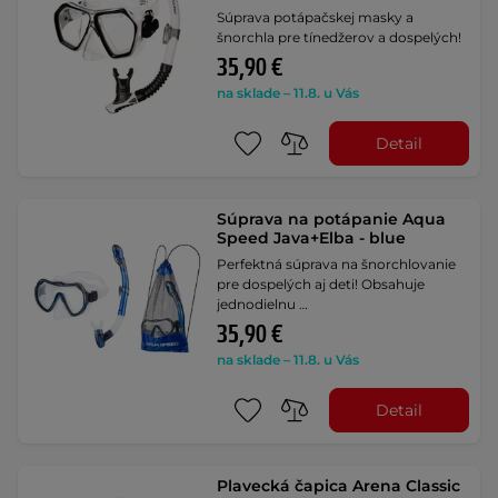
Súprava potápačskej masky a
šnorchla pre tínedžerov a dospelých!
35,90 €
na sklade – 11.8. u Vás
Detail
Súprava na potápanie Aqua
Speed Java+Elba - blue
Perfektná súprava na šnorchlovanie
pre dospelých aj deti! Obsahuje
jednodielnu …
35,90 €
na sklade – 11.8. u Vás
Detail
Plavecká čapica Arena Classic