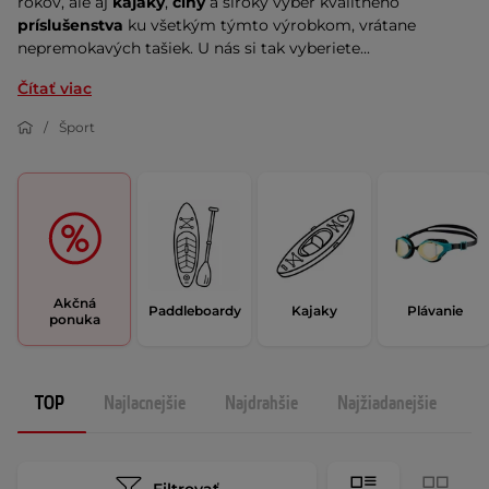
rokov, ale aj
kajaky
,
člny
a široký výber kvalitného
príslušenstva
ku všetkým týmto výrobkom, vrátane
nepremokavých tašiek. U nás si tak vyberiete...
Čítať viac
Šport
Akčná
Paddleboardy
Kajaky
Plávanie
ponuka
TOP
Najlacnejšie
Najdrahšie
Najžiadanejšie
N
Filtrovať