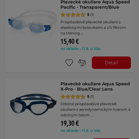
Plavecké okuliare Aqua Speed
Pacific - Transparent/Blue
5
(1)
Prispôsobivé plavecké okuliare s
elastickými šošovkami a UV filtrom
na tréning …
15,40 €
na sklade – 11.8. u Vás
Detail
Plavecké okuliare Aqua Speed
X-Pro - Blue/Clear Lens
5
(1)
Odolné prispôsobivé plavecké
okuliare s aerodynamickým tvarom a
odolným telom …
19,30 €
na sklade – 11.8. u Vás