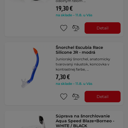
odolným telom …
19,30 €
na sklade – 11.8. u Vás
Detail
Šnorchel Escubia Race
Silicone JR - modrá
Juniorský šnorchel, anatomicky
tvarovaný náustok, koncovka v
kontrastnej farbe, …
7,30 €
na sklade – 11.8. u Vás
Detail
Súprava na šnorchlovanie
Aqua Speed Blaze+Borneo -
WHITE / BLACK