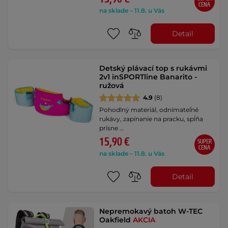
CENA
na sklade – 11.8. u Vás
Detail
Detský plávací top s rukávmi
2v1 inSPORTline Banarito -
ružová
4.9
(8)
Pohodlný materiál, odnímateľné
rukávy, zapínanie na pracku, spĺňa
prísne …
15,90 €
SUPER
CENA
na sklade – 11.8. u Vás
Detail
Nepremokavý batoh W-TEC
Oakfield
AKCIA