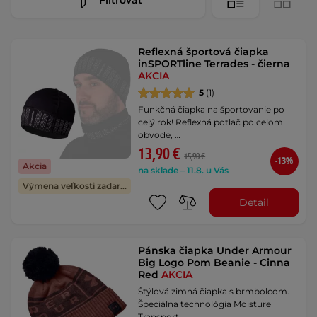
Reflexná športová čiapka
inSPORTline Terrades - čierna
AKCIA
5
(1)
Funkčná čiapka na športovanie po
celý rok! Reflexná potlač po celom
obvode, …
13,90 €
15,90 €
-13%
Akcia
na sklade – 11.8. u Vás
Výmena veľkosti zadarmo
Detail
Pánska čiapka Under Armour
Big Logo Pom Beanie - Cinna
Red
AKCIA
Štýlová zimná čiapka s brmbolcom.
Špeciálna technológia Moisture
Transport …