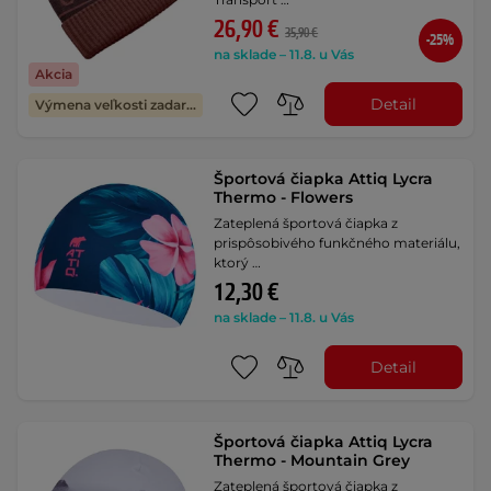
26,90 €
35,90 €
-25%
na sklade – 11.8. u Vás
Akcia
Detail
Výmena veľkosti zadarmo
Športová čiapka Attiq Lycra
Thermo - Flowers
Zateplená športová čiapka z
prispôsobivého funkčného materiálu,
ktorý …
12,30 €
na sklade – 11.8. u Vás
Detail
Športová čiapka Attiq Lycra
Thermo - Mountain Grey
Zateplená športová čiapka z