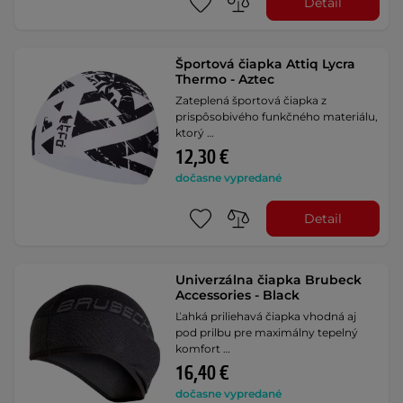
Detail
Športová čiapka Attiq Lycra
Thermo - Aztec
Zateplená športová čiapka z
prispôsobivého funkčného materiálu,
ktorý …
12,30 €
dočasne vypredané
Detail
Univerzálna čiapka Brubeck
Accessories - Black
Ľahká priliehavá čiapka vhodná aj
pod prilbu pre maximálny tepelný
komfort …
16,40 €
dočasne vypredané