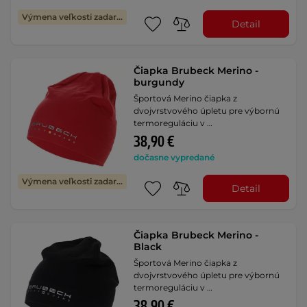
Výmena veľkosti zadarmo
Detail
Čiapka Brubeck Merino -
burgundy
Športová Merino čiapka z
dvojvrstvového úpletu pre výbornú
termoreguláciu v …
38,90 €
dočasne vypredané
Výmena veľkosti zadarmo
Detail
Čiapka Brubeck Merino -
Black
Športová Merino čiapka z
dvojvrstvového úpletu pre výbornú
termoreguláciu v …
38,90 €