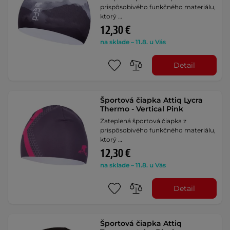
prispôsobivého funkčného materiálu,
ktorý …
12,30 €
na sklade – 11.8. u Vás
Detail
Športová čiapka Attiq Lycra
Thermo - Vertical Pink
Zateplená športová čiapka z
prispôsobivého funkčného materiálu,
ktorý …
12,30 €
na sklade – 11.8. u Vás
Detail
Športová čiapka Attiq