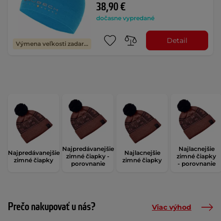
38,90 €
dočasne vypredané
Detail
Výmena veľkosti zadarmo
Najpredávanejšie
Najlacnejšie
Najpredávanejšie
Najlacnejšie
zimné čiapky -
zimné čiapky
zimné čiapky
zimné čiapky
porovnanie
- porovnanie
Prečo nakupovať u nás?
Viac výhod