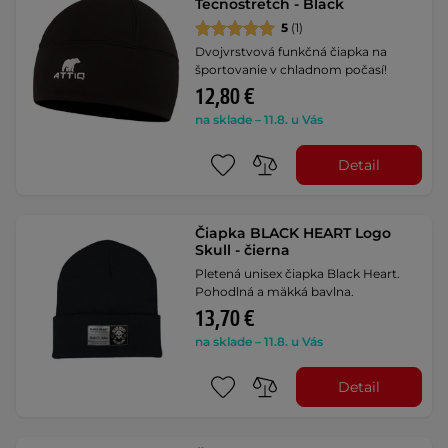
Tecnostretch - Black
5
(1)
Dvojvrstvová funkčná čiapka na
športovanie v chladnom počasí!
12,80 €
na sklade – 11.8. u Vás
Detail
Čiapka BLACK HEART Logo
Skull - čierna
Pletená unisex čiapka Black Heart.
Pohodlná a mäkká bavlna.
13,70 €
na sklade – 11.8. u Vás
Detail