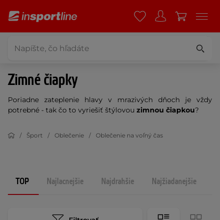
Zimné čiapky
Poriadne zateplenie hlavy v mrazivých dňoch je vždy
potrebné - tak čo to vyriešiť štýlovou
zimnou
čiapkou
?
Šport
Oblečenie
Oblečenie na voľný čas
TOP
Najlacnejšie
Najdrahšie
Najžiadanejšie
N
Filtrovať