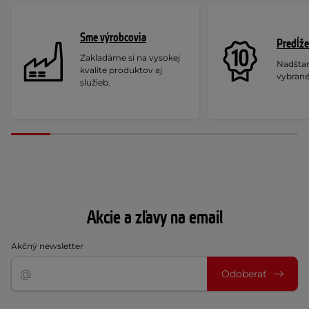
Sme výrobcovia
Predĺže
Zakladáme si na vysokej
Nadšta
kvalite produktov aj
vybrané
služieb.
Akcie a zľavy na email
Akčný newsletter
Odoberať