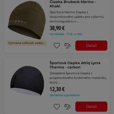
Čiapka Brubeck Merino -
Khaki
Športová Merino čiapka z
dvojvrstvového úpletu pre výbornú
termoreguláciu v …
38,90 €
na sklade – 11.8. u Vás
Výmena veľkosti zadarmo
Detail
Športová čiapka Attiq Lycra
Thermo - carbon
Zateplená športová čiapka z
prispôsobivého funkčného materiálu,
ktorý …
12,30 €
dočasne vypredané
Detail