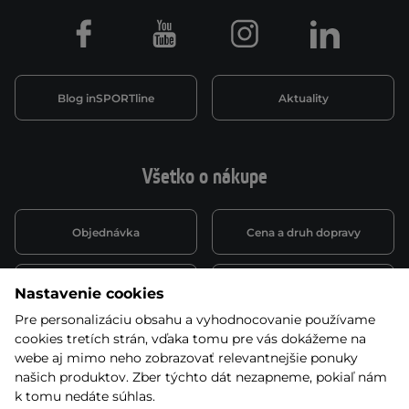
Facebook
Youtube
Instagram
LinkedIn
Blog inSPORTline
Aktuality
Všetko o nákupe
Objednávka
Cena a druh dopravy
Spôsob platby
Vernostný systém
Nastavenie cookies
Pre personalizáciu obsahu a vyhodnocovanie používame
cookies tretích strán, vďaka tomu pre vás dokážeme na
Montáž a servis
Reklamácie a záruka
webe aj mimo neho zobrazovať relevantnejšie ponuky
našich produktov. Zber týchto dát nezapneme, pokiaľ nám
k tomu nedáte súhlas.
Kariéra
Obchodné podmienky