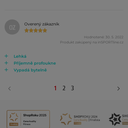
Overený zákazník
OZ
Hodnotené: 30. 5. 2022
Produkt zakúpený na inSPORTline.cz
Lehká
Příjemně profoukne
Vypadá bytelně
1
2
3