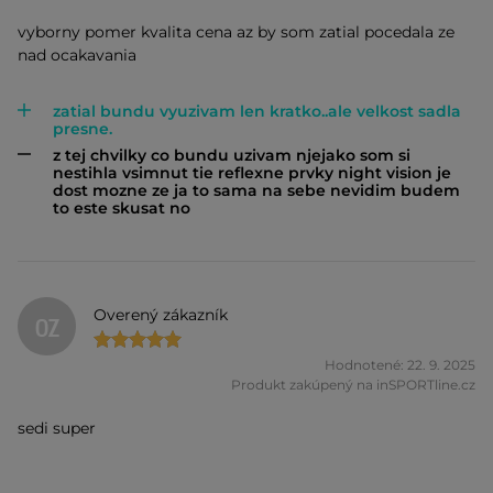
vyborny pomer kvalita cena az by som zatial pocedala ze
nad ocakavania
zatial bundu vyuzivam len kratko..ale velkost sadla
presne.
z tej chvilky co bundu uzivam njejako som si
nestihla vsimnut tie reflexne prvky night vision je
dost mozne ze ja to sama na sebe nevidim budem
to este skusat no
Overený zákazník
OZ
Hodnotené: 22. 9. 2025
Produkt zakúpený na inSPORTline.cz
sedi super