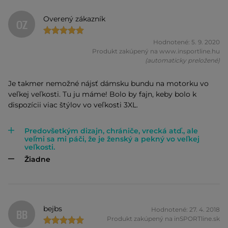
Overený zákazník
OZ
Hodnotené: 5. 9. 2020
Produkt zakúpený na www.insportline.hu
(automaticky preložené)
Je takmer nemožné nájsť dámsku bundu na motorku vo
veľkej veľkosti. Tu ju máme! Bolo by fajn, keby bolo k
dispozícii viac štýlov vo veľkosti 3XL.
Predovšetkým dizajn, chrániče, vrecká atď., ale
veľmi sa mi páči, že je ženský a pekný vo veľkej
veľkosti.
Žiadne
bejbs
Hodnotené: 27. 4. 2018
BB
Produkt zakúpený na inSPORTline.sk