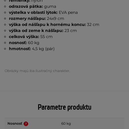
remienky:
nylon
odrazová pätka:
guma
výstelka v oblasti lýtok:
EVA pena
rozmery nášľapu:
24x9 cm
výška od nášľapu k hornému koncu:
32 cm
výška od zeme k nášľapu:
23 cm
celková výška:
55 cm
nosnosť:
60 kg
hmotnosť:
4,5 kg (pár)
Obrázky majú iba ilustračný charakter.
Parametre produktu
Nosnosť
60 kg