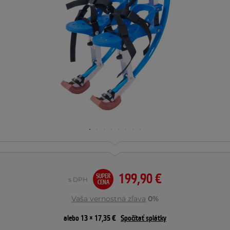
199,90 €
SUPER
s DPH
CENA
Vaša vernostná zľava
0%
alebo 13 × 17,35 €
Spočítať splátky