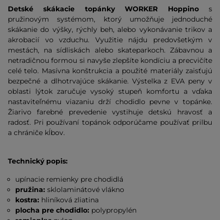
Detské skákacie topánky WORKER Hoppino
s
pružinovým systémom, ktorý umožňuje jednoduché
skákanie do výšky, rýchly beh, alebo vykonávanie trikov a
akrobacií vo vzduchu. Využitie nájdu predovšetkým v
mestách, na sídliskách alebo skateparkoch. Zábavnou a
netradičnou formou si navyše zlepšíte kondíciu a precvičíte
celé telo. Masívna konštrukcia a použité materiály zaisťujú
bezpečné a dlhotrvajúce skákanie. Výstelka z EVA peny v
oblasti lýtok zaručuje vysoký stupeň komfortu a vďaka
nastaviteľnému viazaniu drží chodidlo pevne v topánke.
Žiarivo farebné prevedenie vystihuje detskú hravosť a
radosť. Pri používaní topánok odporúčame používať prilbu
a chrániče kĺbov.
Technický popis:
upínacie remienky pre chodidlá
pružina:
sklolaminátové vlákno
kostra:
hliníková zliatina
plocha pre chodidlo:
polypropylén