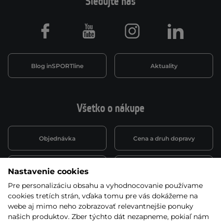
Sledujte nás
Facebook
Youtube
Instagram
LinkedIn
Blog inSPORTline
Aktuality
Všetko o nákupe
Objednávka
Cena a druh dopravy
Spôsob platby
Vernostný systém
Nastavenie cookies
Pre personalizáciu obsahu a vyhodnocovanie používame
cookies tretích strán, vďaka tomu pre vás dokážeme na
Montáž a servis
Reklamácie a záruka
webe aj mimo neho zobrazovať relevantnejšie ponuky
našich produktov. Zber týchto dát nezapneme, pokiaľ nám