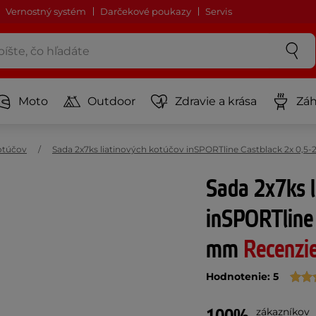
Vernostný systém
Darčekové poukazy
Servis
Moto
Outdoor
Zdravie a krása
Záh
otúčov
Sada 2x7ks liatinových kotúčov inSPORTline Castblack 2x 0,5
Sada 2x7ks l
inSPORTline 
mm
Recenzi
Hodnotenie: 5
zákazníkov