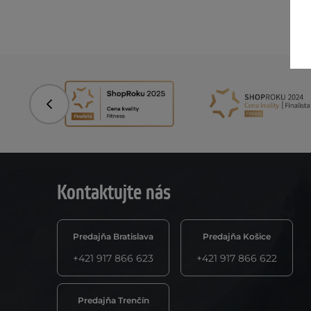
Predchádzajúce
Kontaktujte nás
Predajňa Bratislava
Predajňa Košice
+421 917 866 623
+421 917 866 622
Predajňa Trenčín