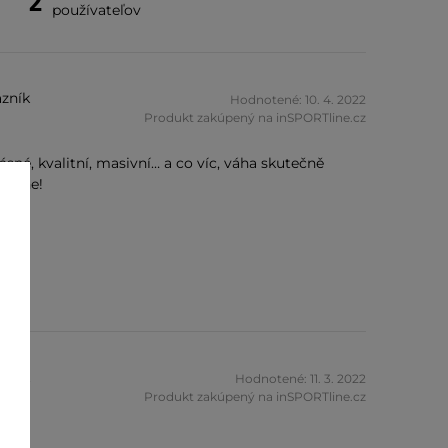
2
používateľov
zník
Hodnotené: 10. 4. 2022
Produkt zakúpený na inSPORTline.cz
ásné, kvalitní, masivní… a co víc, váha skutečně
rtLine!
zník
Hodnotené: 11. 3. 2022
Produkt zakúpený na inSPORTline.cz
 ;)