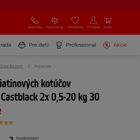
Kontakty
Porovnanie
Obľúbené
Prihlásiť
Košík
rada
Pre deti
Professional
Akcie
-20 kg 30 mm
Recenzie
iatinových kotúčov
Castblack 2x 0,5-20 kg 30
e
hodnotení