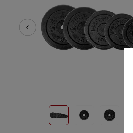
Predchádzajúce