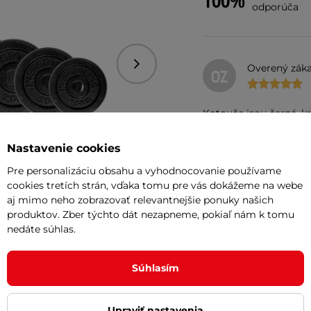
100%
odporúča
Overený záka
Nasledujúce
OZ
Kotouče jsou černé, kr
souhlasí! Děkuji InSpo
Nastavenie cookies
Litina
Pre personalizáciu obsahu a vyhodnocovanie používame
Kvalita
cookies tretích strán, vďaka tomu pre vás dokážeme na webe
Cena
aj mimo neho zobrazovať relevantnejšie ponuky našich
produktov. Zber týchto dát nezapneme, pokiaľ nám k tomu
nedáte súhlas.
Overený záka
+4
OZ
Súhlasím
Prostě závaží pro činky
Upraviť nastavenia