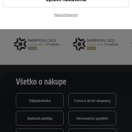
Nesúhlasím
Všetko o nákupe
Objednávka
Cena a druh dopravy
Spôsob platby
Vernostný systém