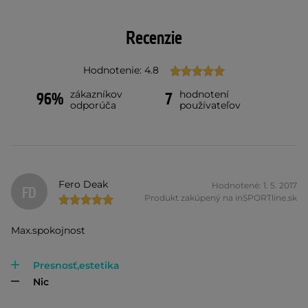
Recenzie
Hodnotenie: 4.8
zákazníkov
hodnotení
96%
7
odporúča
používateľov
Fero Deak
Hodnotené: 1. 5. 2017
FD
Produkt zakúpený na inSPORTline.sk
Max.spokojnost
Presnosť,estetika
Nic