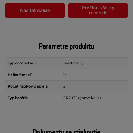
Prečítať všetky
Načítať ďalšie
recenzie
Parametre produktu
Typ computeru
bezdrôtový
Počet funkcií
14
Počet riadkov displeja
2
Typ batérie
CR2032 (gombíková)
Dokumenty na stiahnutie