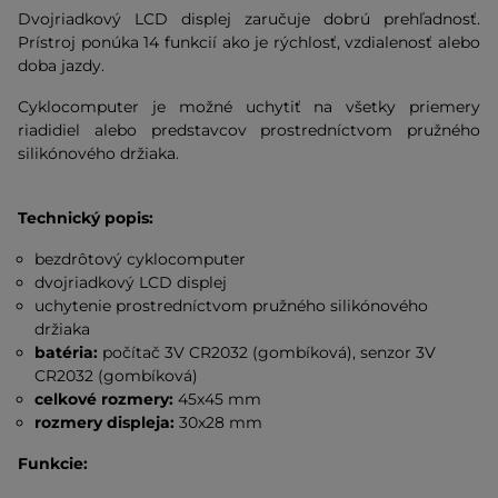
Dvojriadkový LCD displej zaručuje dobrú prehľadnosť.
Prístroj ponúka 14 funkcií ako je rýchlosť, vzdialenosť alebo
doba jazdy.
Cyklocomputer je možné uchytiť
na všetky priemery
riadidiel alebo predstavcov prostredníctvom pružného
silikónového držiaka.
Technický popis:
bezdrôtový cyklocomputer
dvojriadkový LCD displej
uchytenie prostredníctvom pružného silikónového
držiaka
batéria:
počítač 3V CR2032 (gombíková), senzor 3V
CR2032 (gombíková)
celkové rozmery:
45x45 mm
rozmery displeja:
30x28 mm
Funkcie: