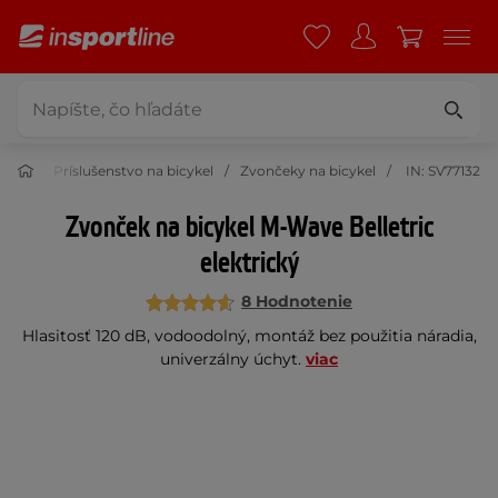
stika
Príslušenstvo na bicykel
Zvončeky na bicykel
IN: SV77132
Zvonček na bicykel M-Wave Belletric
elektrický
8 Hodnotenie
Hlasitosť 120 dB, vodoodolný, montáž bez použitia náradia,
univerzálny úchyt.
viac