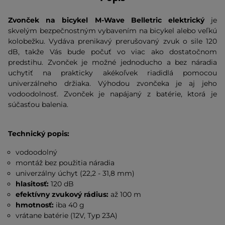
Zvonček na bicykel M-Wave Belletric elektrický
je
skvelým bezpečnostným vybavením na bicykel alebo veľkú
kolobežku. Vydáva prenikavý prerušovaný zvuk o sile 120
dB, takže Vás bude počuť vo viac ako dostatočnom
predstihu. Zvonček je možné jednoducho a bez náradia
uchytiť na prakticky akékoľvek riadidlá pomocou
univerzálneho držiaka. Výhodou zvončeka je aj jeho
vodoodolnosť. Zvonček je napájaný z batérie, ktorá je
súčasťou balenia.
Technický popis:
vodoodolný
montáž bez použitia náradia
univerzálny úchyt (22,2 - 31,8 mm)
hlasitosť:
120 dB
efektívny zvukový rádius:
až 100 m
hmotnosť:
iba 40 g
vrátane batérie (12V, Typ 23A)