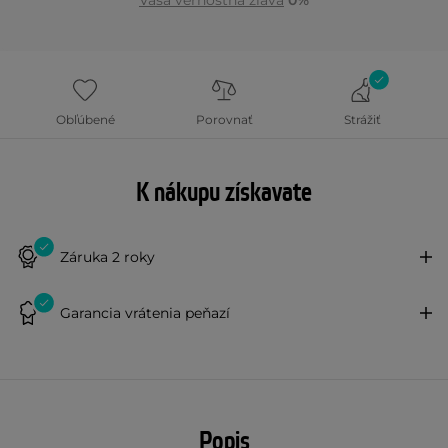
Vaša vernostná zľava
0%
Obľúbené
Porovnať
Strážiť
K nákupu získavate
Záruka 2 roky
Garancia vrátenia peňazí
Popis