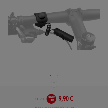
9,90 €
SUPER
s DPH
CENA