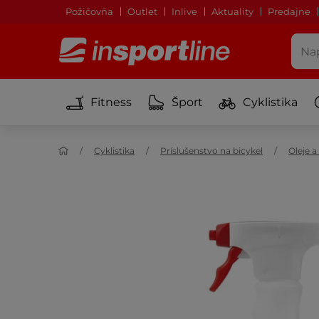
Požičovňa
Outlet
Inlive
Aktuality
Predajne
Fitness
Šport
Cyklistika
Cyklistika
Príslušenstvo na bicykel
Oleje a