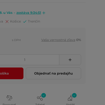
8. u Vás
-
zostáva 9:34:50
va
Košice
Trenčín
Vaša vernostná zľava
0%
s DPH
ošíka
Objednať na predajňu
Porovnať
Zdielať
Strážiť