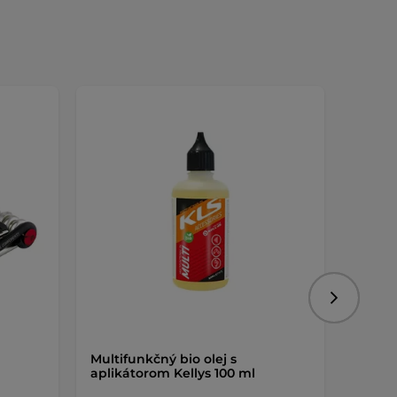
Nasledujú
Multifunkčný bio olej s
Brašna
aplikátorom Kellys 100 ml
020