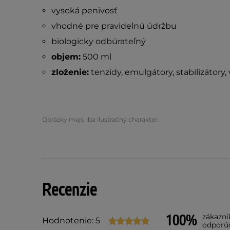
vysoká penivosť
vhodné pre pravidelnú údržbu
biologicky odbúrateľný
objem:
500 ml
zloženie:
tenzidy, emulgátory, stabilizátory, 
Obrázky majú iba ilustračný charakter.
Recenzie
100%
zákazní
Hodnotenie: 5
odporú