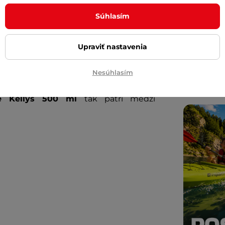
Cashbac
ďalší ná
Súhlasím
Posuňte 
 tak čas účinnosti prostriedku, čím sa
inSPORT
kodzuje lak bicykla a čiastočne chráni
Upraviť nastavenia
Diskrétn
Nesúhlasím
red každou ďalšou údržbou dôkladne
le Kellys 500 ml
tak patrí medzi