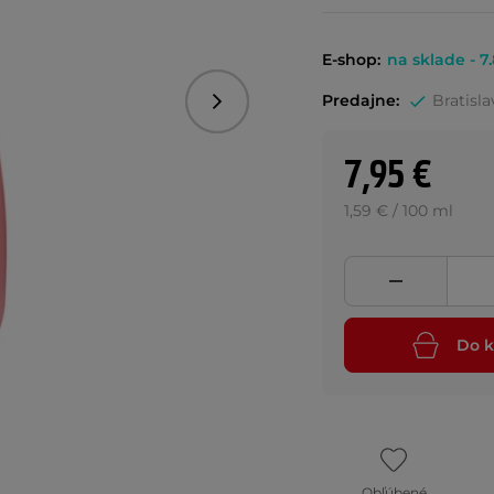
E-shop:
na sklade - 7.
Predajne:
Bratisla
Nasledujúce
7,95 €
1,59 € / 100 ml
Do k
Obľúbené