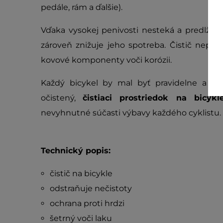
pedále, rám a ďalšie).
Vďaka vysokej penivosti nesteká a predlžuje
zároveň znižuje jeho spotreba. Čistič nepoš
kovové komponenty voči korózii.
Každý bicykel by mal byť pravidelne a p
očistený,
čistiaci prostriedok na bicyk
nevyhnutné súčasti výbavy každého cyklistu.
Technický popis:
čistič na bicykle
odstraňuje nečistoty
ochrana proti hrdzi
šetrný voči laku