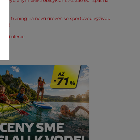
k k vybraným elektrobicyklom. Až 350 eur späť na
kup.
svoj tréning na novú úroveň so športovou výživou
line!
e zabalenie