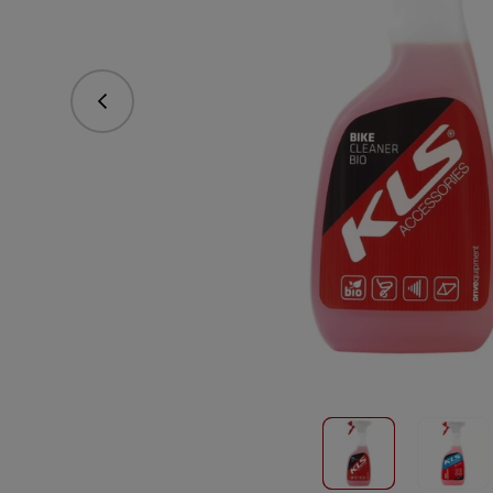
Predchádzajúce