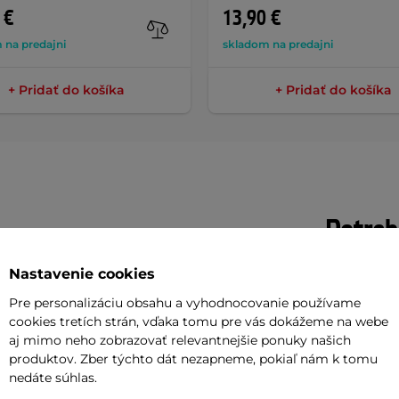
 €
13,90 €
 na predajni
skladom na predajni
+ Pridať do košíka
+ Pridať do košíka
Potreb
Nastavenie cookies
Vaša do
 500 ml
je vysoko účinný umývací
požičov
Pre personalizáciu obsahu a vyhodnocovanie používame
cookies tretích strán, vďaka tomu pre vás dokážeme na webe
aj mimo neho zobrazovať relevantnejšie ponuky našich
Odpor
stoty a blato zo všetkých povrchov
produktov. Zber týchto dát nezapneme, pokiaľ nám k tomu
nedáte súhlas.
ovača na znečistené miesta (prešmykač,