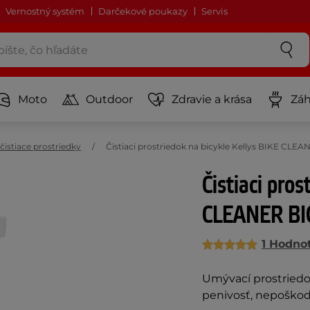
Vernostný systém
Darčekové poukazy
Servis
Moto
Outdoor
Zdravie a krása
Záh
 čistiace prostriedky
Čistiaci prostriedok na bicykle Kellys BIKE CLE
Čistiaci pros
CLEANER BI
1 Hodno
Umývací prostriedok
penivosť, nepoškodzu