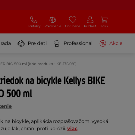
Kontakty
Porovnanie
Obľúbené
Prihlásiť
Košík
rada
Pre deti
Professional
Akcie
ANER BIO 500 ml (Kód produktu: KE-17D081)
triedok na bicykle Kellys BIKE
O 500 ml
tenie
 na bicykle, aplikácia rozprašovačom, vysoká
je lak, chráni proti korózii.
viac