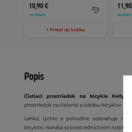
10,90 €
11,90
na sklade
skladom
+ Pridať do košíka
Popis
Čistiaci prostriedok na bicykle Kellys
prostriedok na čistenie a údržbu bicyklov.
Ľahko, rýchlo a pohodlne odstraňuje neči
bicyklov. Nanáša sa prostredníctvom rozpraš