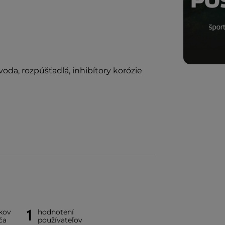
voda, rozpúšťadlá, inhibítory korózie
1
kov
hodnotení
ča
používateľov