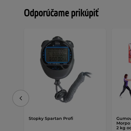
Odporúčame prikúpiť
Predchádzajúce
Stopky Spartan Profi
Gumov
Morpo 
2 kg o