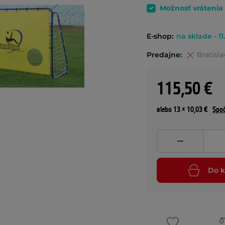
Možnosť vrátenia
E-shop:
na sklade - 11
Predajne:
Bratisla
115,50 €
alebo 13 × 10,03 €
Spoč
Do k