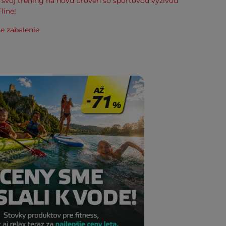
svoj tréning na novú úroveň so športovou výživou
line!
e zabalenie