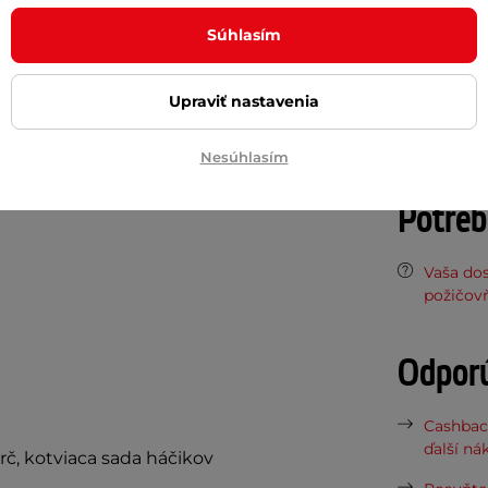
Počet kusov
ti pohybu zabezpečuje sada háčikov pre
Súhlasím
Dokume
Upraviť nastavenia
Návod na
Nesúhlasím
Potreb
Vaša do
požičov
Odpor
Cashbac
ďalší ná
rč, kotviaca sada háčikov