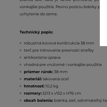
vonkajšie použitie. Pevnú pozíciu bránky pro
uchytenie do zeme.
Technický popis:
robustná kovová konštrukcia 38 mm
terč pre trénovanie presnosti streľby
antikorózna úprava
vhodná pre vnútorné i vonkajšie použitie
priemer rúrok:
38 mm
materiál:
lakovaná oceľ
hmotnosť:
10,2 kg
rozmery:
š213 x v152 x H76 cm
obsah balenia:
bránka, sieť, odnímateľný te