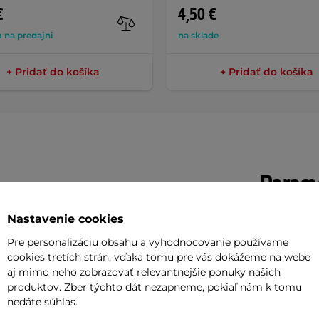
€
4,50 €
 na predajni
na sklade
+ Pridať do košíka
+ Pridať do košíka
Parame
Nastavenie cookies
stná celokovová bránka na futbal so
Hmotnosť
Pre personalizáciu obsahu a vyhodnocovanie používame
anie presnosti streľby. Zosilnená
cookies tretích strán, vďaka tomu pre vás dokážeme na webe
Materiál sie
aj mimo neho zobrazovať relevantnejšie ponuky našich
kovových rúrok s priemerom 38 mm so
produktov. Zber týchto dát nezapneme, pokiaľ nám k tomu
Rozmery
nástrekom, ktorý zamedzuje korózii.
nedáte súhlas.
ozoberateľná, vhodná pre vnútorné i