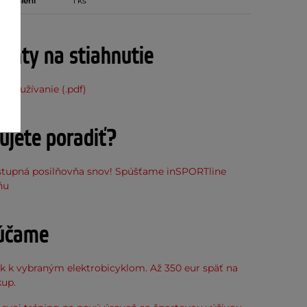
 v balení
1 ks
nty na stiahnutie
 používanie (.pdf)
ujete poradiť?
stupná posilňovňa snov! Spúšťame inSPORTline
ňu
účame
k k vybraným elektrobicyklom. Až 350 eur späť na
kup.