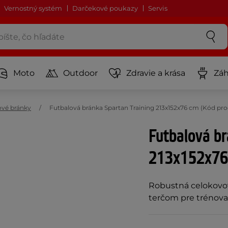
Vernostný systém
Darčekové poukazy
Servis
Moto
Outdoor
Zdravie a krása
Záh
ové bránky
Futbalová bránka Spartan Training 213x152x76 cm (Kód pro
Futbalová br
213x152x76
Robustná celokovov
terčom pre trénovan