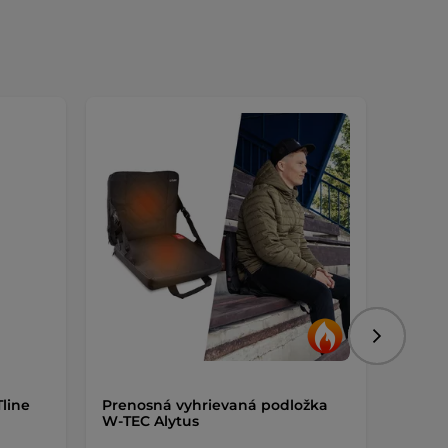
Výmen
Nasledujú
Tline
Prenosná vyhrievaná podložka
Kompr
W-TEC Alytus
inSPO
antiba