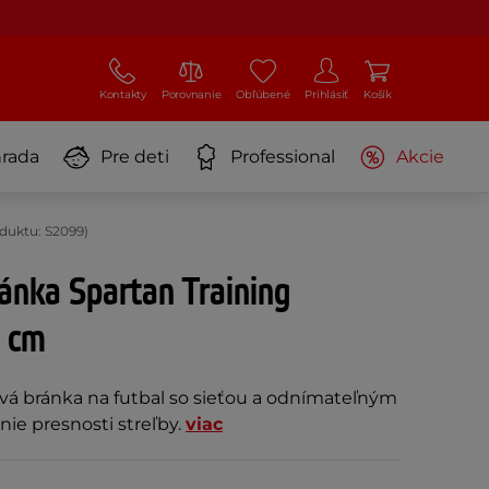
Kontakty
Porovnanie
Obľúbené
Prihlásiť
Košík
rada
Pre deti
Professional
Akcie
duktu: S2099)
ánka Spartan Training
 cm
á bránka na futbal so sieťou a odnímateľným
ie presnosti streľby.
viac