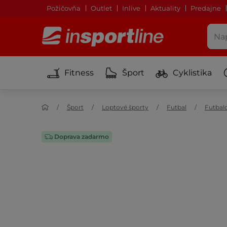
Požičovňa
Outlet
Inlive
Aktuality
Predajne
Fitness
Šport
Cyklistika
Šport
Loptové športy
Futbal
Futbal
Doprava zadarmo