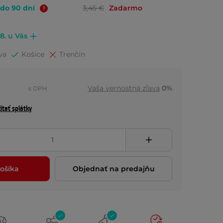
 do 90 dní
3,45 €
Zadarmo
.8. u Vás
va
Košice
Trenčín
Vaša vernostná zľava
0%
s DPH
ítať splátky
ošíka
Objednať na predajňu