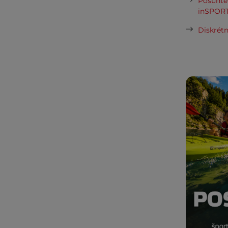
Posuňte 
inSPORT
Diskrétn